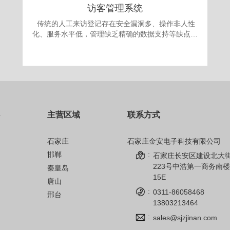
访客管理系统
传统的人工来访登记存在安全漏洞多、操作非人性
化、服务水平低，管理缺乏精确的数据支持等缺点。
更为严重的是采取“人工来访登记”的办法，犯罪份子
很容易就能用不真实的身份证或找借口应付门卫登记
要求，进入单位进行作案。发案后追查却有可能发现
登记的信息一概虚假，无从追查，登记也形同虚设。
面对日益翻新的犯罪手段，单位提高自身的治安手段
和防犯能力显得迫在眉捷。 为满足现代安全信息
化管理，应对日趋复杂的安全需求，公司自主开发的
主营区域
联系方式
访客机管理系统，技术先进、操作简单、性能可靠，
完全可以成为政府、军队大院、企事业单位、金融机
构、公安、院校安全保卫管理的得力助手。
石家庄
石家庄金安电子科技有限公司
邯郸
:
石家庄长安区建设北大
223号中浩第一商务南楼
秦皇岛
15E
唐山
:
0311-86058468
邢台
13803213464
:
sales@sjzjinan.com