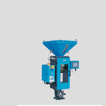
员。同时，内置NFC芯
场资料，直戳了当的展示
能，在实战中发挥着重要
了行政相对人对城管执法
安执法、卫生监督、城管
信力。
监督、林业园林、消防、
域。