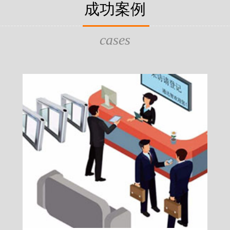
片，可支持身份证查验等拓展功
成功案例
给行政相对人看，有效的减少
的作用，能广泛应用于交警公
行为的误解，树立了执法的公
执法、海关执法、路政、质量
质量监督、公路铁路等各个领
cases