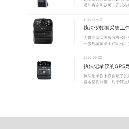
试行安检的首日，检查出
员的肯定和认可，正式在
刀具。近来伤医事件屡屡
执法仪数据采集站对于执
生安全感不足的问题，同
步，首先执法仪数据采集
2026-06-12
可以，能够保障急诊的快
据，执法仪接入执法仪数
执法仪数据采集工
取目标对象，并同步到采
传的功能，如果碰到网络
为贯彻落实国务院办公厅
的部分开始继续上传下载
一步规范执法工作流程，
头开始上传下载，能节省
推进执法队伍规范化建设
传输完毕之后，执法仪数
手。执法记录仪是我们队
2020-09-22
据和自动充电，方便执法
诚的记录了执法现场的客
仪数据效率。执法仪数据
执法记录仪的GPS
盾的发生。现在有了执法
管理系统，后台统计不同
的担忧便得到有效的解决
执法记录仪不仅保证了执
据，将统计结果以图表或
执法记录仪设备同时上传
速地指挥调度，对于辖区
有用户操作权限管理，自
传，通过数据线接入到采
一目了然，在城市管理工
号绑定，保障数据的合法
的视频、音频、图片、日
用。目前，绝大多数执法
的权限，明确规定上传权
传输速度非常快。数据采
GPS模块，GPS模块可
范围等，极大程度上保证
仪里的缓存数据，给执法
置。 智能执法仪爱户外ioutdoor C310内置GPS定位模
上传数据资料的同时，工
块，可通过移动网络将位
充电、校校时，做执法记
在平台的电子地图上显示
众法律意识的逐步提高，
执法人员到岗情况及根据
明"，通过工作站可以随