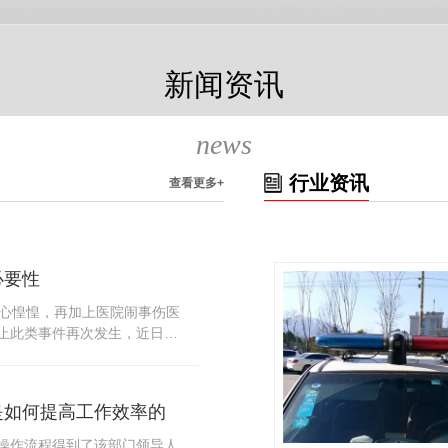
新闻资讯
news
行业资讯
查看更多+
必要性
人心惶惶，再加上医院闹事伤医
止此类事件再次发生，近日，
知，要求当地市属各三级医院
，开展安全工作。此消息一经
论，而争论的焦点大体只有两
是如何提高工作效率的
否会激化矛盾。其二，安装安
月6号当天，南宁市第二医院刚
操作流程得到了该部门领导人