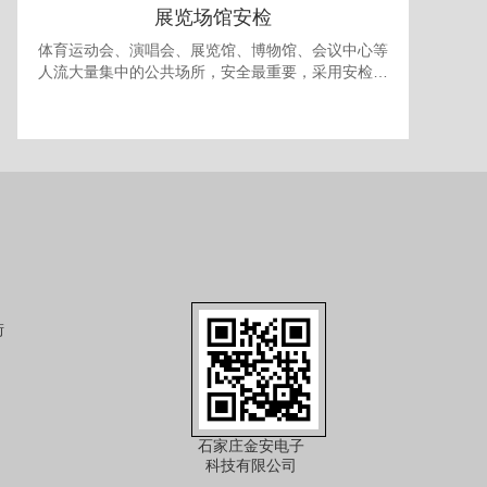
展览场馆安检
体育运动会、演唱会、展览馆、博物馆、会议中心等
人流大量集中的公共场所，安全最重要，采用安检门
和安检机检查随身携带的包裹可防止各种违禁品进
入，提供一个安全的环境。 对于室内型的展览馆，有
时还需要考虑最多人流量的问题，以免人员过多发生
拥挤产生事故，可使用本公司的出入口人流量统计系
统进行安全管理。
街
石家庄金安电子
科技有限公司