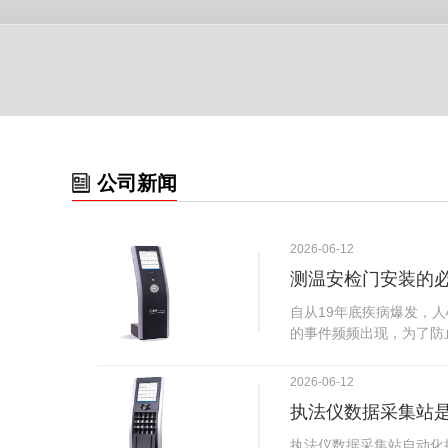
公司新闻
2026-06-12
测温安检门安装的
自从19年底疾病爆发，
的事件频频出现，为了防
广西南宁市卫建委发出通
尽快的安装安检门等设备
2026-06-12
传出引起了广大网友的讨
执法仪数据采集站
个，其一，安装安检门是
检门可以防范于未然。1
执法仪数据采集站自动化