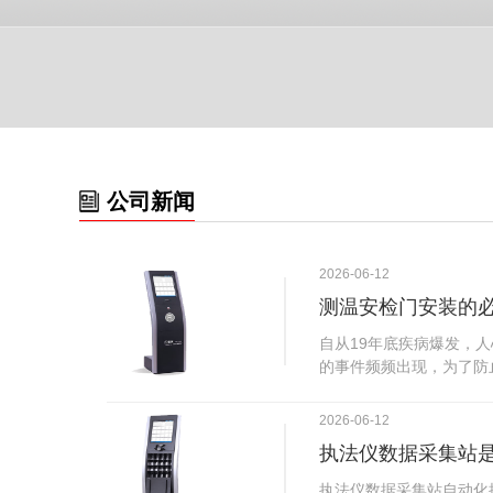
公司新闻
2026-06-12
测温安检门安装的
自从19年底疾病爆发，
的事件频频出现，为了防
广西南宁市卫建委发出通
尽快的安装安检门等设备
2026-06-12
传出引起了广大网友的讨
执法仪数据采集站
个，其一，安装安检门是
检门可以防范于未然。1
执法仪数据采集站自动化