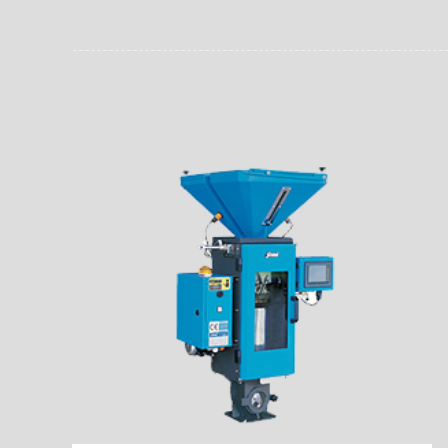
员。同时，内置NFC芯
场资料，直戳了当的展示
能，在实战中发挥着重要
了行政相对人对城管执法
安执法、卫生监督、城管
信力。
监督、林业园林、消防、
域。