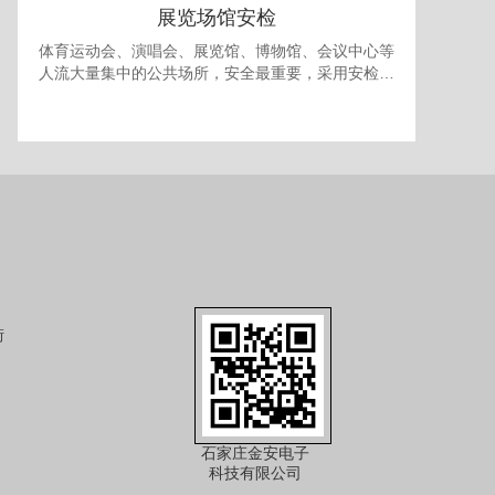
展览场馆安检
体育运动会、演唱会、展览馆、博物馆、会议中心等
人流大量集中的公共场所，安全最重要，采用安检门
和安检机检查随身携带的包裹可防止各种违禁品进
入，提供一个安全的环境。 对于室内型的展览馆，有
时还需要考虑最多人流量的问题，以免人员过多发生
拥挤产生事故，可使用本公司的出入口人流量统计系
统进行安全管理。
街
石家庄金安电子
科技有限公司