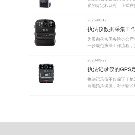
试行安检的首日，检查出
员的肯定和认可，正式在
刀具。近来伤医事件屡屡
执法仪数据采集站对于执
生安全感不足的问题，同
步，首先执法仪数据采集
2026-06-12
可以，能够保障急诊的快
据，执法仪接入执法仪数
执法仪数据采集工
取目标对象，并同步到采
传的功能，如果碰到网络
为贯彻落实国务院办公厅
的部分开始继续上传下载
一步规范执法工作流程，
头开始上传下载，能节省
推进执法队伍规范化建设
传输完毕之后，执法仪数
手。执法记录仪是我们队
2020-09-22
据和自动充电，方便执法
诚的记录了执法现场的客
仪数据效率。执法仪数据
执法记录仪的GPS
盾的发生。现在有了执法
管理系统，后台统计不同
的担忧便得到有效的解决
执法记录仪不仅保证了执
据，将统计结果以图表或
执法记录仪设备同时上传
速地指挥调度，对于辖区
有用户操作权限管理，自
传，通过数据线接入到采
一目了然，在城市管理工
号绑定，保障数据的合法
的视频、音频、图片、日
用。目前，绝大多数执法
的权限，明确规定上传权
传输速度非常快。数据采
GPS模块，GPS模块可
范围等，极大程度上保证
仪里的缓存数据，给执法
置。 智能执法仪爱户外ioutdoor C310内置GPS定位模
上传数据资料的同时，工
块，可通过移动网络将位
充电、校校时，做执法记
在平台的电子地图上显示
众法律意识的逐步提高，
执法人员到岗情况及根据
明"，通过工作站可以随