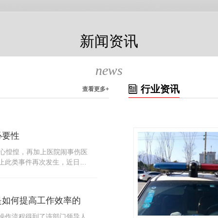
新闻资讯
news
行业资讯
查看更多+
必要性
人心惶惶，再加上医院闹事伤医
止此类事件再次发生，近日，
知，要求当地市属各三级医院
，开展安全工作。此消息一经
论，而争论的焦点大体只有两
是如何提高工作效率的
否会激化矛盾。其二，安装安
月6号当天，南宁市第二医院刚
操作流程得到了该部门领导人