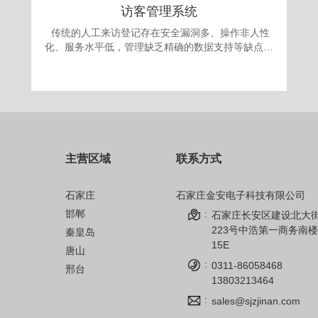
访客管理系统
传统的人工来访登记存在安全漏洞多、操作非人性
化、服务水平低，管理缺乏精确的数据支持等缺点。
更为严重的是采取“人工来访登记”的办法，犯罪份子
很容易就能用不真实的身份证或找借口应付门卫登记
要求，进入单位进行作案。发案后追查却有可能发现
登记的信息一概虚假，无从追查，登记也形同虚设。
面对日益翻新的犯罪手段，单位提高自身的治安手段
和防犯能力显得迫在眉捷。 为满足现代安全信息
化管理，应对日趋复杂的安全需求，公司自主开发的
主营区域
联系方式
访客机管理系统，技术先进、操作简单、性能可靠，
完全可以成为政府、军队大院、企事业单位、金融机
构、公安、院校安全保卫管理的得力助手。
石家庄
石家庄金安电子科技有限公司
邯郸
:
石家庄长安区建设北大
223号中浩第一商务南楼
秦皇岛
15E
唐山
:
0311-86058468
邢台
13803213464
:
sales@sjzjinan.com