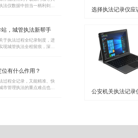
10多把各类刀具和一把管制类
执法仪数据中担当一柄利剑。
发生，安装安检门可以缓解医
法仪数据资料的管理分三大
时安检设备越发先进，效率还
站支持多台执法仪同时上传数
速通道顺畅就可以。
据采集站之后，设备能自动读
作站，城管执法新帮手
集站中，此外设备具有断点续
故障，可以从已经上传或下载
关于执法过程全纪录制度，进
未完成的部分，而没有必要从
实现城管执法全程留痕，深入
时间，提高速度。再者待数据
，给城管执法工作添加新帮
据采集站会自动清空执法仪数
员在路面执法的必备品，它忠
人员下次直接使用，提高执法
观事实，有效的遏止了双方矛
采集站还具有强大的数据存储
定位有什么作用？
仪数据采集工作站，执法队员
上传时段、不同重要级别的数
。每个采集工作站可支持多台
法过程全记录，又能精准、快
者报表的形式呈现；设备设置
数据，队员当天使用当天上
城市管理执法的重点难点也能
动将用户警员编号与执法仪编
集工作站，它会自动读取所有
作信息化中发挥着重要的作
性，同时系统可设置每个警员
志等信息，同步导入采集站，
记录仪都内置有定位功能的
限，下载权限，可检索的数据
集完成后自动会清空执法记录
以用来实时记录执法人员的位
数据资料的安全。
记录仪减减负，轻装上阵。在
作站也能自动为执法记录仪充
置信息实时发送到监控中心，
录仪的贴心小"保姆"。随着群
出设备的具体位置，实时查看
行政执法行为更加"阳光、透
执法环境迅速调配周边执法人
时调取证据视频，精准查阅现