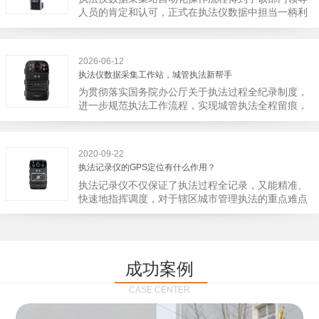
宁市第二医院刚试行安检的首日，检查出10多把各类
人员的肯定和认可，正式在执法仪数据中担当一柄利
刀具和一把管制类刀具。近来伤医事件屡屡发生，安
剑。 执法仪数据采集站对于执法仪数据资料的管理
装安检门可以缓解医生安全感不足的问题，同时安检
分三大步，首先执法仪数据采集站支持多台执法仪同
设备越发先进，效率还可以，能够保障急诊的快速通
时上传数据，执法仪接入执法仪数据采集站之后，设
道顺畅就可以。
2026-06-12
备能自动读取目标对象，并同步到采集站中，此外设
执法仪数据采集工作站，城管执法新帮手
备具有断点续传的功能，如果碰到网络故障，可以从
为贯彻落实国务院办公厅关于执法过程全纪录制度，
已经上传或下载的部分开始继续上传下载未完成的部
进一步规范执法工作流程，实现城管执法全程留痕，
分，而没有必要从头开始上传下载，能节省时间，提
深入推进执法队伍规范化建设，给城管执法工作添加
高速度。再者待数据传输完毕之后，执法仪数据采集
新帮手。执法记录仪是我们队员在路面执法的必备
站会自动清空执法仪数据和自动充电，方便执法人员
品，它忠诚的记录了执法现场的客观事实，有效的遏
下次直接使用，提高执法仪数据效率。执法仪数据采
2020-09-22
止了双方矛盾的发生。现在有了执法仪数据采集工作
集站还具有强大的数据存储管理系统，后台统计不同
执法记录仪的GPS定位有什么作用？
站，执法队员的担忧便得到有效的解决。每个采集工
上传时段、不同重要级别的数据，将统计结果以图表
执法记录仪不仅保证了执法过程全记录，又能精准、
作站可支持多台执法记录仪设备同时上传数据，队员
或者报表的形式呈现；设备设置有用户操作权限管
快速地指挥调度，对于辖区城市管理执法的重点难点
当天使用当天上传，通过数据线接入到采集工作站，
理，自动将用户警员编号与执法仪编号绑定，保障数
也能一目了然，在城市管理工作信息化中发挥着重要
它会自动读取所有的视频、音频、图片、日志等信
据的合法性，同时系统可设置每个警员的权限，明确
的作用。目前，绝大多数执法记录仪都内置有定位功
息，同步导入采集站，传输速度非常快。数据采集完
规定上传权限，下载权限，可检索的数据范围等，极
能的GPS模块，GPS模块可以用来实时记录执法人员
成后自动会清空执法记录仪里的缓存数据，给执法记
大程度上保证数据资料的安全。
的位置。 智能执法仪爱户外ioutdoor C310内置GPS
录仪减减负，轻装上阵。在上传数据资料的同时，工
成功案例
定位模块，可通过移动网络将位置信息实时发送到监
作站也能自动为执法记录仪充充电、校校时，做执法
控中心，在平台的电子地图上显示出设备的具体位
记录仪的贴心小"保姆"。随着群众法律意识的逐步提
CASE CENTER
置，实时查看执法人员到岗情况及根据执法环境迅速
高，行政执法行为更加"阳光、透明"，通过工作站可
调配周边执法人员。同时，内置NFC芯片，可支持身
以随时调取证据视频，精准查阅现场资料，直戳了当