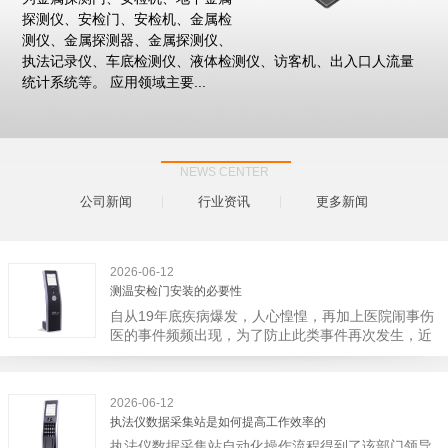
探测仪、安检门、安检机、金属检
测仪、金属探测器、金属探测仪、
执法记录仪、车底检测仪、液体检测仪、访客机、出入口人流量
统计系统等。 应用领域主要...
NEWS CENTER
公司新闻
行业资讯
更多新闻
2026-06-12
测温安检门安装的必要性
自从19年底疾病爆发，人心惶惶，再加上医院闹事伤
医的事件频频出现，为了防止此类事件再次发生，近
日，广西南宁市卫建委发出通知，要求当地市属各三
级医院尽快的安装安检门等设备，开展安全工作。此
消息一经传出引起了广大网友的讨论，而争论的焦点
2026-06-12
大体只有两个，其一，安装安检门是否会激化矛盾。
执法仪数据采集站是如何提高工作效率的
其二，安装安检门可以防范于未然。1月6号当天，南
执法仪数据采集站自动化操作流程得到了该部门领导