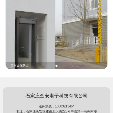
份证查验等拓展功能，在实战中发挥着重要的作用，
的展示给行政相对人看，有效的减少了行政相对人对
能广泛应用于交警公安执法、卫生监督、城管执法、
城管执法行为的误解，树立了执法的公信力。
海关执法、路政、质量监督、林业园林、消防、质量
监督、公路铁路等各个领域。
贵重金属防盗
石家庄金安电子科技有限公司
服务热线：13803213464
地址：石家庄长安区建设北大街223号中浩第一商务南楼