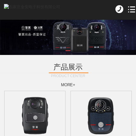
产品展示
PRODUCT CENTER
MORE+