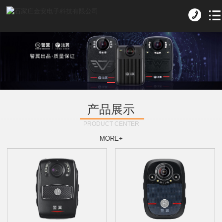
产品展示
PRODUCT CENTER
MORE+