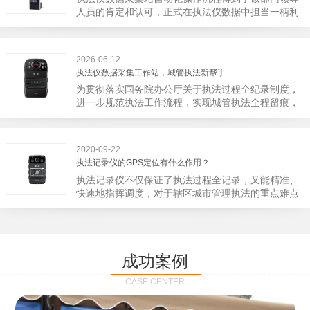
宁市第二医院刚试行安检的首日，检查出10多把各类
人员的肯定和认可，正式在执法仪数据中担当一柄利
刀具和一把管制类刀具。近来伤医事件屡屡发生，安
剑。 执法仪数据采集站对于执法仪数据资料的管理
装安检门可以缓解医生安全感不足的问题，同时安检
分三大步，首先执法仪数据采集站支持多台执法仪同
设备越发先进，效率还可以，能够保障急诊的快速通
时上传数据，执法仪接入执法仪数据采集站之后，设
道顺畅就可以。
2026-06-12
备能自动读取目标对象，并同步到采集站中，此外设
执法仪数据采集工作站，城管执法新帮手
备具有断点续传的功能，如果碰到网络故障，可以从
为贯彻落实国务院办公厅关于执法过程全纪录制度，
已经上传或下载的部分开始继续上传下载未完成的部
进一步规范执法工作流程，实现城管执法全程留痕，
分，而没有必要从头开始上传下载，能节省时间，提
深入推进执法队伍规范化建设，给城管执法工作添加
高速度。再者待数据传输完毕之后，执法仪数据采集
新帮手。执法记录仪是我们队员在路面执法的必备
站会自动清空执法仪数据和自动充电，方便执法人员
品，它忠诚的记录了执法现场的客观事实，有效的遏
下次直接使用，提高执法仪数据效率。执法仪数据采
2020-09-22
止了双方矛盾的发生。现在有了执法仪数据采集工作
集站还具有强大的数据存储管理系统，后台统计不同
执法记录仪的GPS定位有什么作用？
站，执法队员的担忧便得到有效的解决。每个采集工
上传时段、不同重要级别的数据，将统计结果以图表
执法记录仪不仅保证了执法过程全记录，又能精准、
作站可支持多台执法记录仪设备同时上传数据，队员
或者报表的形式呈现；设备设置有用户操作权限管
快速地指挥调度，对于辖区城市管理执法的重点难点
当天使用当天上传，通过数据线接入到采集工作站，
理，自动将用户警员编号与执法仪编号绑定，保障数
也能一目了然，在城市管理工作信息化中发挥着重要
它会自动读取所有的视频、音频、图片、日志等信
据的合法性，同时系统可设置每个警员的权限，明确
的作用。目前，绝大多数执法记录仪都内置有定位功
息，同步导入采集站，传输速度非常快。数据采集完
规定上传权限，下载权限，可检索的数据范围等，极
能的GPS模块，GPS模块可以用来实时记录执法人员
成后自动会清空执法记录仪里的缓存数据，给执法记
大程度上保证数据资料的安全。
的位置。 智能执法仪爱户外ioutdoor C310内置GPS
录仪减减负，轻装上阵。在上传数据资料的同时，工
成功案例
定位模块，可通过移动网络将位置信息实时发送到监
作站也能自动为执法记录仪充充电、校校时，做执法
控中心，在平台的电子地图上显示出设备的具体位
记录仪的贴心小"保姆"。随着群众法律意识的逐步提
CASE CENTER
置，实时查看执法人员到岗情况及根据执法环境迅速
高，行政执法行为更加"阳光、透明"，通过工作站可
调配周边执法人员。同时，内置NFC芯片，可支持身
以随时调取证据视频，精准查阅现场资料，直戳了当