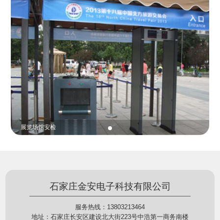
份证查验等拓展功能，在实战中发挥着重要的作用，
的展示给行政相对人看，有效的减少了行政相对人对
能广泛应用于交警公安执法、卫生监督、城管执法、
城管执法行为的误解，树立了执法的公信力。
海关执法、路政、质量监督、林业园林、消防、质量
监督、公路铁路等各个领域。
展览场馆安检
石家庄金安电子科技有限公司
服务热线：13803213464
地址：石家庄长安区建设北大街223号中浩第一商务南楼