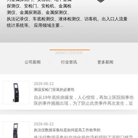
探测仪、安检门、安检机、金属检
测仪、金属探测器、金属探测仪、
执法记录仪、车底检测仪、液体检测仪、访客机、出入口人流量
统计系统等。 应用领域主要...
NEWS CENTER
公司新闻
行业资讯
更多新闻
2026-06-12
测温安检门安装的必要性
自从19年底疾病爆发，人心惶惶，再加上医院闹事伤
医的事件频频出现，为了防止此类事件再次发生，近
日，广西南宁市卫建委发出通知，要求当地市属各三
级医院尽快的安装安检门等设备，开展安全工作。此
消息一经传出引起了广大网友的讨论，而争论的焦点
2026-06-12
大体只有两个，其一，安装安检门是否会激化矛盾。
执法仪数据采集站是如何提高工作效率的
其二，安装安检门可以防范于未然。1月6号当天，南
执法仪数据采集站自动化操作流程得到了该部门领导