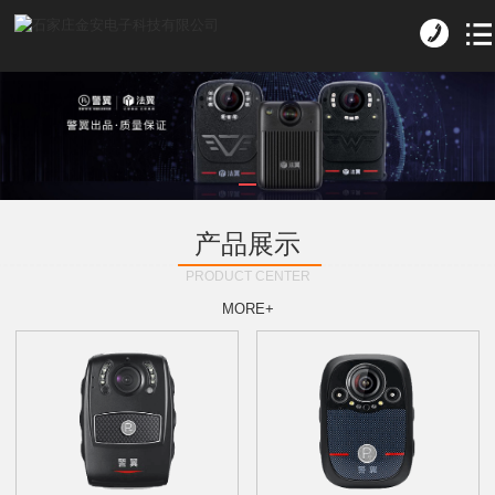
产品展示
PRODUCT CENTER
MORE+