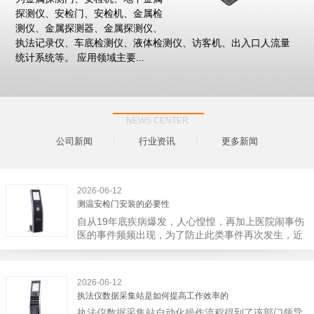
探测仪、安检门、安检机、金属检
测仪、金属探测器、金属探测仪、
执法记录仪、车底检测仪、液体检测仪、访客机、出入口人流量
统计系统等。 应用领域主要...
NEWS CENTER
公司新闻
行业资讯
更多新闻
2026-06-12
测温安检门安装的必要性
自从19年底疾病爆发，人心惶惶，再加上医院闹事伤
医的事件频频出现，为了防止此类事件再次发生，近
日，广西南宁市卫建委发出通知，要求当地市属各三
级医院尽快的安装安检门等设备，开展安全工作。此
消息一经传出引起了广大网友的讨论，而争论的焦点
2026-06-12
大体只有两个，其一，安装安检门是否会激化矛盾。
执法仪数据采集站是如何提高工作效率的
其二，安装安检门可以防范于未然。1月6号当天，南
执法仪数据采集站自动化操作流程得到了该部门领导