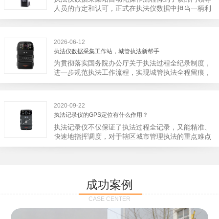
宁市第二医院刚试行安检的首日，检查出10多把各类
人员的肯定和认可，正式在执法仪数据中担当一柄利
刀具和一把管制类刀具。近来伤医事件屡屡发生，安
剑。 执法仪数据采集站对于执法仪数据资料的管理
装安检门可以缓解医生安全感不足的问题，同时安检
分三大步，首先执法仪数据采集站支持多台执法仪同
设备越发先进，效率还可以，能够保障急诊的快速通
时上传数据，执法仪接入执法仪数据采集站之后，设
道顺畅就可以。
2026-06-12
备能自动读取目标对象，并同步到采集站中，此外设
执法仪数据采集工作站，城管执法新帮手
备具有断点续传的功能，如果碰到网络故障，可以从
为贯彻落实国务院办公厅关于执法过程全纪录制度，
已经上传或下载的部分开始继续上传下载未完成的部
进一步规范执法工作流程，实现城管执法全程留痕，
分，而没有必要从头开始上传下载，能节省时间，提
深入推进执法队伍规范化建设，给城管执法工作添加
高速度。再者待数据传输完毕之后，执法仪数据采集
新帮手。执法记录仪是我们队员在路面执法的必备
站会自动清空执法仪数据和自动充电，方便执法人员
品，它忠诚的记录了执法现场的客观事实，有效的遏
下次直接使用，提高执法仪数据效率。执法仪数据采
2020-09-22
止了双方矛盾的发生。现在有了执法仪数据采集工作
集站还具有强大的数据存储管理系统，后台统计不同
执法记录仪的GPS定位有什么作用？
站，执法队员的担忧便得到有效的解决。每个采集工
上传时段、不同重要级别的数据，将统计结果以图表
执法记录仪不仅保证了执法过程全记录，又能精准、
作站可支持多台执法记录仪设备同时上传数据，队员
或者报表的形式呈现；设备设置有用户操作权限管
快速地指挥调度，对于辖区城市管理执法的重点难点
当天使用当天上传，通过数据线接入到采集工作站，
理，自动将用户警员编号与执法仪编号绑定，保障数
也能一目了然，在城市管理工作信息化中发挥着重要
它会自动读取所有的视频、音频、图片、日志等信
据的合法性，同时系统可设置每个警员的权限，明确
的作用。目前，绝大多数执法记录仪都内置有定位功
息，同步导入采集站，传输速度非常快。数据采集完
规定上传权限，下载权限，可检索的数据范围等，极
能的GPS模块，GPS模块可以用来实时记录执法人员
成后自动会清空执法记录仪里的缓存数据，给执法记
大程度上保证数据资料的安全。
的位置。 智能执法仪爱户外ioutdoor C310内置GPS
录仪减减负，轻装上阵。在上传数据资料的同时，工
成功案例
定位模块，可通过移动网络将位置信息实时发送到监
作站也能自动为执法记录仪充充电、校校时，做执法
控中心，在平台的电子地图上显示出设备的具体位
记录仪的贴心小"保姆"。随着群众法律意识的逐步提
CASE CENTER
置，实时查看执法人员到岗情况及根据执法环境迅速
高，行政执法行为更加"阳光、透明"，通过工作站可
调配周边执法人员。同时，内置NFC芯片，可支持身
以随时调取证据视频，精准查阅现场资料，直戳了当