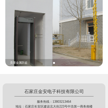
份证查验等拓展功能，在实战中发挥着重要的作用，
的展示给行政相对人看，有效的减少了行政相对人对
能广泛应用于交警公安执法、卫生监督、城管执法、
城管执法行为的误解，树立了执法的公信力。
海关执法、路政、质量监督、林业园林、消防、质量
监督、公路铁路等各个领域。
贵重金属防盗
石家庄金安电子科技有限公司
服务热线：13803213464
地址：石家庄长安区建设北大街223号中浩第一商务南楼