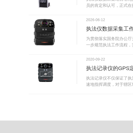
试行安检的首日，检查出
员的肯定和认可，正式在
刀具。近来伤医事件屡屡
执法仪数据采集站对于执
生安全感不足的问题，同
步，首先执法仪数据采集
2026-06-12
可以，能够保障急诊的快
据，执法仪接入执法仪数
执法仪数据采集工
取目标对象，并同步到采
传的功能，如果碰到网络
为贯彻落实国务院办公厅
的部分开始继续上传下载
一步规范执法工作流程，
头开始上传下载，能节省
推进执法队伍规范化建设
传输完毕之后，执法仪数
手。执法记录仪是我们队
2020-09-22
据和自动充电，方便执法
诚的记录了执法现场的客
仪数据效率。执法仪数据
执法记录仪的GPS
盾的发生。现在有了执法
管理系统，后台统计不同
的担忧便得到有效的解决
执法记录仪不仅保证了执
据，将统计结果以图表或
执法记录仪设备同时上传
速地指挥调度，对于辖区
有用户操作权限管理，自
传，通过数据线接入到采
一目了然，在城市管理工
号绑定，保障数据的合法
的视频、音频、图片、日
用。目前，绝大多数执法
的权限，明确规定上传权
传输速度非常快。数据采
GPS模块，GPS模块可
范围等，极大程度上保证
仪里的缓存数据，给执法
置。 智能执法仪爱户外ioutdoor C310内置GPS定位模
上传数据资料的同时，工
块，可通过移动网络将位
充电、校校时，做执法记
在平台的电子地图上显示
众法律意识的逐步提高，
执法人员到岗情况及根据
明"，通过工作站可以随