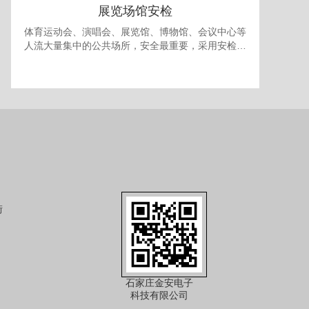
展览场馆安检
体育运动会、演唱会、展览馆、博物馆、会议中心等
人流大量集中的公共场所，安全最重要，采用安检门
和安检机检查随身携带的包裹可防止各种违禁品进
入，提供一个安全的环境。 对于室内型的展览馆，有
时还需要考虑最多人流量的问题，以免人员过多发生
拥挤产生事故，可使用本公司的出入口人流量统计系
统进行安全管理。
街
石家庄金安电子
科技有限公司