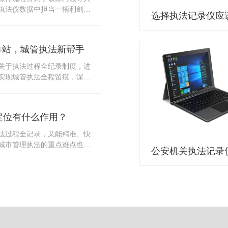
10多把各类刀具和一把管制类
执法仪数据中担当一柄利剑。
发生，安装安检门可以缓解医
法仪数据资料的管理分三大
时安检设备越发先进，效率还
站支持多台执法仪同时上传数
速通道顺畅就可以。
据采集站之后，设备能自动读
作站，城管执法新帮手
集站中，此外设备具有断点续
故障，可以从已经上传或下载
关于执法过程全纪录制度，进
未完成的部分，而没有必要从
实现城管执法全程留痕，深入
时间，提高速度。再者待数据
，给城管执法工作添加新帮
据采集站会自动清空执法仪数
员在路面执法的必备品，它忠
人员下次直接使用，提高执法
观事实，有效的遏止了双方矛
采集站还具有强大的数据存储
定位有什么作用？
仪数据采集工作站，执法队员
上传时段、不同重要级别的数
。每个采集工作站可支持多台
法过程全记录，又能精准、快
者报表的形式呈现；设备设置
数据，队员当天使用当天上
城市管理执法的重点难点也能
动将用户警员编号与执法仪编
集工作站，它会自动读取所有
作信息化中发挥着重要的作
性，同时系统可设置每个警员
志等信息，同步导入采集站，
记录仪都内置有定位功能的
限，下载权限，可检索的数据
集完成后自动会清空执法记录
以用来实时记录执法人员的位
数据资料的安全。
记录仪减减负，轻装上阵。在
作站也能自动为执法记录仪充
置信息实时发送到监控中心，
录仪的贴心小"保姆"。随着群
出设备的具体位置，实时查看
行政执法行为更加"阳光、透
执法环境迅速调配周边执法人
时调取证据视频，精准查阅现