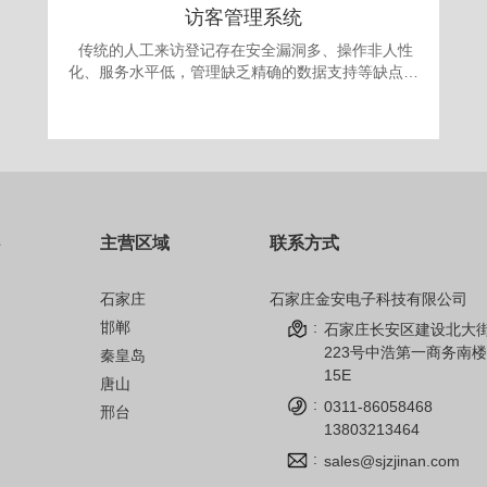
访客管理系统
传统的人工来访登记存在安全漏洞多、操作非人性
化、服务水平低，管理缺乏精确的数据支持等缺点。
更为严重的是采取“人工来访登记”的办法，犯罪份子
很容易就能用不真实的身份证或找借口应付门卫登记
要求，进入单位进行作案。发案后追查却有可能发现
登记的信息一概虚假，无从追查，登记也形同虚设。
面对日益翻新的犯罪手段，单位提高自身的治安手段
和防犯能力显得迫在眉捷。 为满足现代安全信息
化管理，应对日趋复杂的安全需求，公司自主开发的
主营区域
联系方式
访客机管理系统，技术先进、操作简单、性能可靠，
完全可以成为政府、军队大院、企事业单位、金融机
构、公安、院校安全保卫管理的得力助手。
石家庄
石家庄金安电子科技有限公司
邯郸
:
石家庄长安区建设北大
223号中浩第一商务南楼
秦皇岛
15E
唐山
:
0311-86058468
邢台
13803213464
:
sales@sjzjinan.com