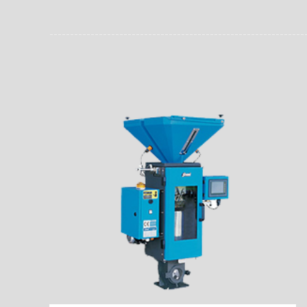
员。同时，内置NFC芯
场资料，直戳了当的展示
能，在实战中发挥着重要
了行政相对人对城管执法
安执法、卫生监督、城管
信力。
监督、林业园林、消防、
域。