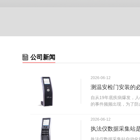
公司新闻
2026-06-12
测温安检门安装的
自从19年底疾病爆发，
的事件频频出现，为了防
广西南宁市卫建委发出通
尽快的安装安检门等设备
2026-06-12
传出引起了广大网友的讨
执法仪数据采集站
个，其一，安装安检门是
检门可以防范于未然。1
执法仪数据采集站自动化