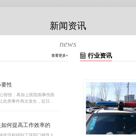
新闻资讯
news
行业资讯
查看更多+
必要性
人心惶惶，再加上医院闹事伤医
止此类事件再次发生，近日，
知，要求当地市属各三级医院
，开展安全工作。此消息一经
论，而争论的焦点大体只有两
是如何提高工作效率的
否会激化矛盾。其二，安装安
月6号当天，南宁市第二医院刚
操作流程得到了该部门领导人