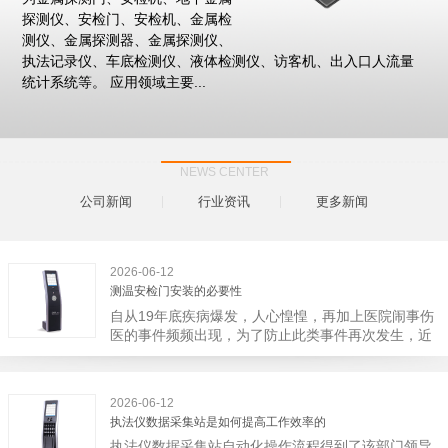
探测仪、安检门、安检机、金属检
测仪、金属探测器、金属探测仪、
执法记录仪、车底检测仪、液体检测仪、访客机、出入口人流量
统计系统等。 应用领域主要...
NEWS CENTER
公司新闻
行业资讯
更多新闻
2026-06-12
测温安检门安装的必要性
自从19年底疾病爆发，人心惶惶，再加上医院闹事伤
医的事件频频出现，为了防止此类事件再次发生，近
日，广西南宁市卫建委发出通知，要求当地市属各三
级医院尽快的安装安检门等设备，开展安全工作。此
消息一经传出引起了广大网友的讨论，而争论的焦点
2026-06-12
大体只有两个，其一，安装安检门是否会激化矛盾。
执法仪数据采集站是如何提高工作效率的
其二，安装安检门可以防范于未然。1月6号当天，南
执法仪数据采集站自动化操作流程得到了该部门领导