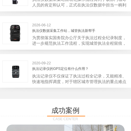
宁市第二医院刚试行安检的首日，检查出10多把各类
人员的肯定和认可，正式在执法仪数据中担当一柄利
刀具和一把管制类刀具。近来伤医事件屡屡发生，安
剑。 执法仪数据采集站对于执法仪数据资料的管理
装安检门可以缓解医生安全感不足的问题，同时安检
分三大步，首先执法仪数据采集站支持多台执法仪同
设备越发先进，效率还可以，能够保障急诊的快速通
时上传数据，执法仪接入执法仪数据采集站之后，设
道顺畅就可以。
2026-06-12
备能自动读取目标对象，并同步到采集站中，此外设
执法仪数据采集工作站，城管执法新帮手
备具有断点续传的功能，如果碰到网络故障，可以从
为贯彻落实国务院办公厅关于执法过程全纪录制度，
已经上传或下载的部分开始继续上传下载未完成的部
进一步规范执法工作流程，实现城管执法全程留痕，
分，而没有必要从头开始上传下载，能节省时间，提
深入推进执法队伍规范化建设，给城管执法工作添加
高速度。再者待数据传输完毕之后，执法仪数据采集
新帮手。执法记录仪是我们队员在路面执法的必备
站会自动清空执法仪数据和自动充电，方便执法人员
品，它忠诚的记录了执法现场的客观事实，有效的遏
下次直接使用，提高执法仪数据效率。执法仪数据采
2020-09-22
止了双方矛盾的发生。现在有了执法仪数据采集工作
集站还具有强大的数据存储管理系统，后台统计不同
执法记录仪的GPS定位有什么作用？
站，执法队员的担忧便得到有效的解决。每个采集工
上传时段、不同重要级别的数据，将统计结果以图表
执法记录仪不仅保证了执法过程全记录，又能精准、
作站可支持多台执法记录仪设备同时上传数据，队员
或者报表的形式呈现；设备设置有用户操作权限管
快速地指挥调度，对于辖区城市管理执法的重点难点
当天使用当天上传，通过数据线接入到采集工作站，
理，自动将用户警员编号与执法仪编号绑定，保障数
也能一目了然，在城市管理工作信息化中发挥着重要
它会自动读取所有的视频、音频、图片、日志等信
据的合法性，同时系统可设置每个警员的权限，明确
的作用。目前，绝大多数执法记录仪都内置有定位功
息，同步导入采集站，传输速度非常快。数据采集完
规定上传权限，下载权限，可检索的数据范围等，极
能的GPS模块，GPS模块可以用来实时记录执法人员
成后自动会清空执法记录仪里的缓存数据，给执法记
大程度上保证数据资料的安全。
的位置。 智能执法仪爱户外ioutdoor C310内置GPS
录仪减减负，轻装上阵。在上传数据资料的同时，工
成功案例
定位模块，可通过移动网络将位置信息实时发送到监
作站也能自动为执法记录仪充充电、校校时，做执法
控中心，在平台的电子地图上显示出设备的具体位
记录仪的贴心小"保姆"。随着群众法律意识的逐步提
CASE CENTER
置，实时查看执法人员到岗情况及根据执法环境迅速
高，行政执法行为更加"阳光、透明"，通过工作站可
调配周边执法人员。同时，内置NFC芯片，可支持身
以随时调取证据视频，精准查阅现场资料，直戳了当