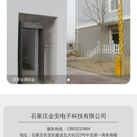
份证查验等拓展功能，在实战中发挥着重要的作用，
的展示给行政相对人看，有效的减少了行政相对人对
能广泛应用于交警公安执法、卫生监督、城管执法、
城管执法行为的误解，树立了执法的公信力。
海关执法、路政、质量监督、林业园林、消防、质量
监督、公路铁路等各个领域。
贵重金属防盗
石家庄金安电子科技有限公司
服务热线：13803213464
地址：石家庄长安区建设北大街223号中浩第一商务南楼