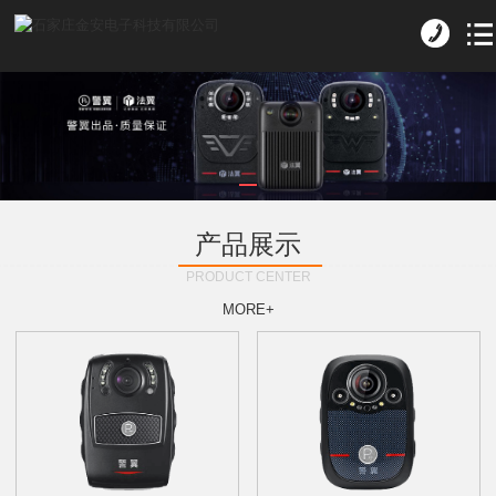
产品展示
PRODUCT CENTER
MORE+