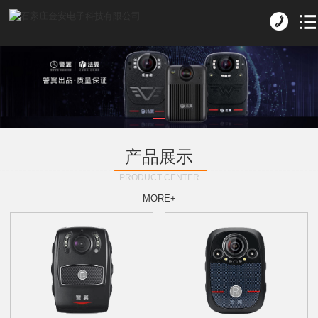
产品展示
PRODUCT CENTER
MORE+