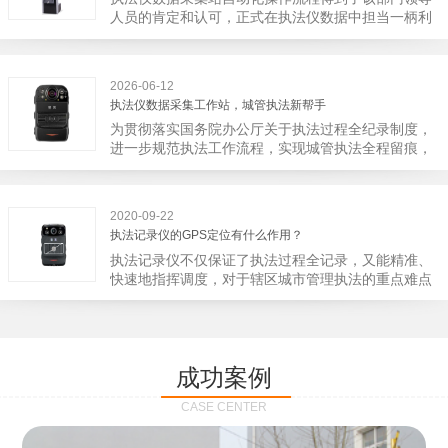
宁市第二医院刚试行安检的首日，检查出10多把各类
人员的肯定和认可，正式在执法仪数据中担当一柄利
刀具和一把管制类刀具。近来伤医事件屡屡发生，安
剑。 执法仪数据采集站对于执法仪数据资料的管理
装安检门可以缓解医生安全感不足的问题，同时安检
分三大步，首先执法仪数据采集站支持多台执法仪同
设备越发先进，效率还可以，能够保障急诊的快速通
时上传数据，执法仪接入执法仪数据采集站之后，设
道顺畅就可以。
2026-06-12
备能自动读取目标对象，并同步到采集站中，此外设
执法仪数据采集工作站，城管执法新帮手
备具有断点续传的功能，如果碰到网络故障，可以从
为贯彻落实国务院办公厅关于执法过程全纪录制度，
已经上传或下载的部分开始继续上传下载未完成的部
进一步规范执法工作流程，实现城管执法全程留痕，
分，而没有必要从头开始上传下载，能节省时间，提
深入推进执法队伍规范化建设，给城管执法工作添加
高速度。再者待数据传输完毕之后，执法仪数据采集
新帮手。执法记录仪是我们队员在路面执法的必备
站会自动清空执法仪数据和自动充电，方便执法人员
品，它忠诚的记录了执法现场的客观事实，有效的遏
下次直接使用，提高执法仪数据效率。执法仪数据采
2020-09-22
止了双方矛盾的发生。现在有了执法仪数据采集工作
集站还具有强大的数据存储管理系统，后台统计不同
执法记录仪的GPS定位有什么作用？
站，执法队员的担忧便得到有效的解决。每个采集工
上传时段、不同重要级别的数据，将统计结果以图表
执法记录仪不仅保证了执法过程全记录，又能精准、
作站可支持多台执法记录仪设备同时上传数据，队员
或者报表的形式呈现；设备设置有用户操作权限管
快速地指挥调度，对于辖区城市管理执法的重点难点
当天使用当天上传，通过数据线接入到采集工作站，
理，自动将用户警员编号与执法仪编号绑定，保障数
也能一目了然，在城市管理工作信息化中发挥着重要
它会自动读取所有的视频、音频、图片、日志等信
据的合法性，同时系统可设置每个警员的权限，明确
的作用。目前，绝大多数执法记录仪都内置有定位功
息，同步导入采集站，传输速度非常快。数据采集完
规定上传权限，下载权限，可检索的数据范围等，极
能的GPS模块，GPS模块可以用来实时记录执法人员
成后自动会清空执法记录仪里的缓存数据，给执法记
大程度上保证数据资料的安全。
的位置。 智能执法仪爱户外ioutdoor C310内置GPS
录仪减减负，轻装上阵。在上传数据资料的同时，工
成功案例
定位模块，可通过移动网络将位置信息实时发送到监
作站也能自动为执法记录仪充充电、校校时，做执法
控中心，在平台的电子地图上显示出设备的具体位
记录仪的贴心小"保姆"。随着群众法律意识的逐步提
CASE CENTER
置，实时查看执法人员到岗情况及根据执法环境迅速
高，行政执法行为更加"阳光、透明"，通过工作站可
调配周边执法人员。同时，内置NFC芯片，可支持身
以随时调取证据视频，精准查阅现场资料，直戳了当