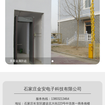
份证查验等拓展功能，在实战中发挥着重要的作用，
的展示给行政相对人看，有效的减少了行政相对人对
能广泛应用于交警公安执法、卫生监督、城管执法、
城管执法行为的误解，树立了执法的公信力。
海关执法、路政、质量监督、林业园林、消防、质量
监督、公路铁路等各个领域。
贵重金属防盗
石家庄金安电子科技有限公司
服务热线：13803213464
地址：石家庄长安区建设北大街223号中浩第一商务南楼