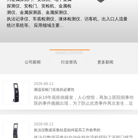
探测仪、安检门、安检机、金属检
测仪、金属探测器、金属探测仪、
执法记录仪、车底检测仪、液体检测仪、访客机、出入口人流量
统计系统等。 应用领域主要...
NEWS CENTER
公司新闻
行业资讯
更多新闻
2026-06-12
测温安检门安装的必要性
自从19年底疾病爆发，人心惶惶，再加上医院闹事伤
医的事件频频出现，为了防止此类事件再次发生，近
日，广西南宁市卫建委发出通知，要求当地市属各三
级医院尽快的安装安检门等设备，开展安全工作。此
消息一经传出引起了广大网友的讨论，而争论的焦点
2026-06-12
大体只有两个，其一，安装安检门是否会激化矛盾。
执法仪数据采集站是如何提高工作效率的
其二，安装安检门可以防范于未然。1月6号当天，南
执法仪数据采集站自动化操作流程得到了该部门领导