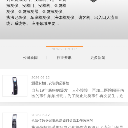
探测仪、安检门、安检机、金属检
测仪、金属探测器、金属探测仪、
执法记录仪、车底检测仪、液体检测仪、访客机、出入口人流量
统计系统等。 应用领域主要...
NEWS CENTER
公司新闻
行业资讯
更多新闻
2026-06-12
测温安检门安装的必要性
自从19年底疾病爆发，人心惶惶，再加上医院闹事伤
医的事件频频出现，为了防止此类事件再次发生，近
日，广西南宁市卫建委发出通知，要求当地市属各三
级医院尽快的安装安检门等设备，开展安全工作。此
消息一经传出引起了广大网友的讨论，而争论的焦点
2026-06-12
大体只有两个，其一，安装安检门是否会激化矛盾。
执法仪数据采集站是如何提高工作效率的
其二，安装安检门可以防范于未然。1月6号当天，南
执法仪数据采集站自动化操作流程得到了该部门领导