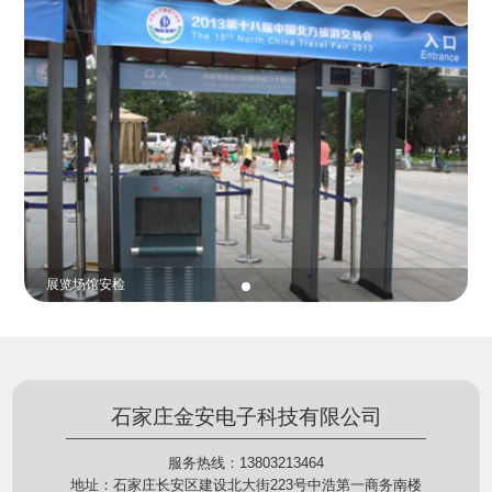
份证查验等拓展功能，在实战中发挥着重要的作用，
的展示给行政相对人看，有效的减少了行政相对人对
能广泛应用于交警公安执法、卫生监督、城管执法、
城管执法行为的误解，树立了执法的公信力。
海关执法、路政、质量监督、林业园林、消防、质量
监督、公路铁路等各个领域。
贵重金属防盗
石家庄金安电子科技有限公司
服务热线：13803213464
地址：石家庄长安区建设北大街223号中浩第一商务南楼