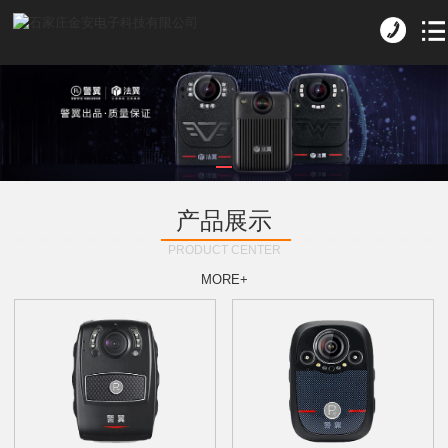
产品展示
PRODUCT CENTER
MORE+