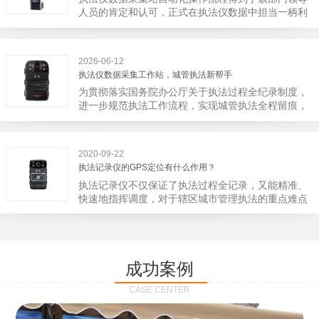
宁市第二医院刚试行安检的首日，检查出10多把各类
人员的肯定和认可，正式在执法仪数据中担当一柄利
刀具和一把管制类刀具。近来伤医事件屡屡发生，安
剑。 执法仪数据采集站对于执法仪数据资料的管理
装安检门可以缓解医生安全感不足的问题，同时安检
分三大步，首先执法仪数据采集站支持多台执法仪同
设备越发先进，效率还可以，能够保障急诊的快速通
时上传数据，执法仪接入执法仪数据采集站之后，设
道顺畅就可以。
2026-06-12
备能自动读取目标对象，并同步到采集站中，此外设
执法仪数据采集工作站，城管执法新帮手
备具有断点续传的功能，如果碰到网络故障，可以从
为贯彻落实国务院办公厅关于执法过程全纪录制度，
已经上传或下载的部分开始继续上传下载未完成的部
进一步规范执法工作流程，实现城管执法全程留痕，
分，而没有必要从头开始上传下载，能节省时间，提
深入推进执法队伍规范化建设，给城管执法工作添加
高速度。再者待数据传输完毕之后，执法仪数据采集
新帮手。执法记录仪是我们队员在路面执法的必备
站会自动清空执法仪数据和自动充电，方便执法人员
品，它忠诚的记录了执法现场的客观事实，有效的遏
下次直接使用，提高执法仪数据效率。执法仪数据采
2020-09-22
止了双方矛盾的发生。现在有了执法仪数据采集工作
集站还具有强大的数据存储管理系统，后台统计不同
执法记录仪的GPS定位有什么作用？
站，执法队员的担忧便得到有效的解决。每个采集工
上传时段、不同重要级别的数据，将统计结果以图表
执法记录仪不仅保证了执法过程全记录，又能精准、
作站可支持多台执法记录仪设备同时上传数据，队员
或者报表的形式呈现；设备设置有用户操作权限管
快速地指挥调度，对于辖区城市管理执法的重点难点
当天使用当天上传，通过数据线接入到采集工作站，
理，自动将用户警员编号与执法仪编号绑定，保障数
也能一目了然，在城市管理工作信息化中发挥着重要
它会自动读取所有的视频、音频、图片、日志等信
据的合法性，同时系统可设置每个警员的权限，明确
的作用。目前，绝大多数执法记录仪都内置有定位功
息，同步导入采集站，传输速度非常快。数据采集完
规定上传权限，下载权限，可检索的数据范围等，极
能的GPS模块，GPS模块可以用来实时记录执法人员
成后自动会清空执法记录仪里的缓存数据，给执法记
大程度上保证数据资料的安全。
的位置。 智能执法仪爱户外ioutdoor C310内置GPS
录仪减减负，轻装上阵。在上传数据资料的同时，工
成功案例
定位模块，可通过移动网络将位置信息实时发送到监
作站也能自动为执法记录仪充充电、校校时，做执法
控中心，在平台的电子地图上显示出设备的具体位
记录仪的贴心小"保姆"。随着群众法律意识的逐步提
CASE CENTER
置，实时查看执法人员到岗情况及根据执法环境迅速
高，行政执法行为更加"阳光、透明"，通过工作站可
调配周边执法人员。同时，内置NFC芯片，可支持身
以随时调取证据视频，精准查阅现场资料，直戳了当