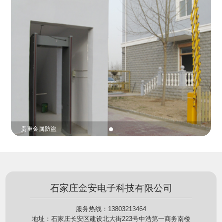
份证查验等拓展功能，在实战中发挥着重要的作用，
的展示给行政相对人看，有效的减少了行政相对人对
能广泛应用于交警公安执法、卫生监督、城管执法、
城管执法行为的误解，树立了执法的公信力。
海关执法、路政、质量监督、林业园林、消防、质量
监督、公路铁路等各个领域。
贵重金属防盗
石家庄金安电子科技有限公司
服务热线：13803213464
地址：石家庄长安区建设北大街223号中浩第一商务南楼