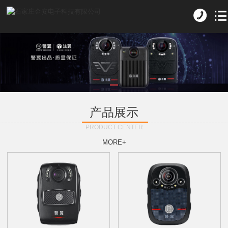
产品展示
PRODUCT CENTER
MORE+