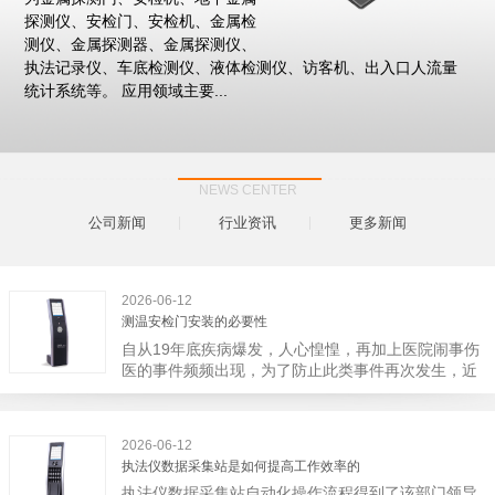
探测仪、安检门、安检机、金属检
测仪、金属探测器、金属探测仪、
执法记录仪、车底检测仪、液体检测仪、访客机、出入口人流量
统计系统等。 应用领域主要...
NEWS CENTER
公司新闻
行业资讯
更多新闻
2026-06-12
测温安检门安装的必要性
自从19年底疾病爆发，人心惶惶，再加上医院闹事伤
医的事件频频出现，为了防止此类事件再次发生，近
日，广西南宁市卫建委发出通知，要求当地市属各三
级医院尽快的安装安检门等设备，开展安全工作。此
消息一经传出引起了广大网友的讨论，而争论的焦点
2026-06-12
大体只有两个，其一，安装安检门是否会激化矛盾。
执法仪数据采集站是如何提高工作效率的
其二，安装安检门可以防范于未然。1月6号当天，南
执法仪数据采集站自动化操作流程得到了该部门领导