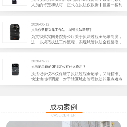
宁市第二医院刚试行安检的首日，检查出10多把各类
人员的肯定和认可，正式在执法仪数据中担当一柄利
刀具和一把管制类刀具。近来伤医事件屡屡发生，安
剑。 执法仪数据采集站对于执法仪数据资料的管理
装安检门可以缓解医生安全感不足的问题，同时安检
分三大步，首先执法仪数据采集站支持多台执法仪同
设备越发先进，效率还可以，能够保障急诊的快速通
时上传数据，执法仪接入执法仪数据采集站之后，设
道顺畅就可以。
2026-06-12
备能自动读取目标对象，并同步到采集站中，此外设
执法仪数据采集工作站，城管执法新帮手
备具有断点续传的功能，如果碰到网络故障，可以从
为贯彻落实国务院办公厅关于执法过程全纪录制度，
已经上传或下载的部分开始继续上传下载未完成的部
进一步规范执法工作流程，实现城管执法全程留痕，
分，而没有必要从头开始上传下载，能节省时间，提
深入推进执法队伍规范化建设，给城管执法工作添加
高速度。再者待数据传输完毕之后，执法仪数据采集
新帮手。执法记录仪是我们队员在路面执法的必备
站会自动清空执法仪数据和自动充电，方便执法人员
品，它忠诚的记录了执法现场的客观事实，有效的遏
下次直接使用，提高执法仪数据效率。执法仪数据采
2020-09-22
止了双方矛盾的发生。现在有了执法仪数据采集工作
集站还具有强大的数据存储管理系统，后台统计不同
执法记录仪的GPS定位有什么作用？
站，执法队员的担忧便得到有效的解决。每个采集工
上传时段、不同重要级别的数据，将统计结果以图表
执法记录仪不仅保证了执法过程全记录，又能精准、
作站可支持多台执法记录仪设备同时上传数据，队员
或者报表的形式呈现；设备设置有用户操作权限管
快速地指挥调度，对于辖区城市管理执法的重点难点
当天使用当天上传，通过数据线接入到采集工作站，
理，自动将用户警员编号与执法仪编号绑定，保障数
也能一目了然，在城市管理工作信息化中发挥着重要
它会自动读取所有的视频、音频、图片、日志等信
据的合法性，同时系统可设置每个警员的权限，明确
的作用。目前，绝大多数执法记录仪都内置有定位功
息，同步导入采集站，传输速度非常快。数据采集完
规定上传权限，下载权限，可检索的数据范围等，极
能的GPS模块，GPS模块可以用来实时记录执法人员
成后自动会清空执法记录仪里的缓存数据，给执法记
大程度上保证数据资料的安全。
的位置。 智能执法仪爱户外ioutdoor C310内置GPS
录仪减减负，轻装上阵。在上传数据资料的同时，工
成功案例
定位模块，可通过移动网络将位置信息实时发送到监
作站也能自动为执法记录仪充充电、校校时，做执法
控中心，在平台的电子地图上显示出设备的具体位
记录仪的贴心小"保姆"。随着群众法律意识的逐步提
CASE CENTER
置，实时查看执法人员到岗情况及根据执法环境迅速
高，行政执法行为更加"阳光、透明"，通过工作站可
调配周边执法人员。同时，内置NFC芯片，可支持身
以随时调取证据视频，精准查阅现场资料，直戳了当