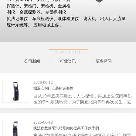
探测仪、安检门、安检机、金属检
测仪、金属探测器、金属探测仪、
执法记录仪、车底检测仪、液体检测仪、访客机、出入口人流量
统计系统等。 应用领域主要...
NEWS CENTER
公司新闻
行业资讯
更多新闻
2026-06-12
测温安检门安装的必要性
自从19年底疾病爆发，人心惶惶，再加上医院闹事伤
医的事件频频出现，为了防止此类事件再次发生，近
日，广西南宁市卫建委发出通知，要求当地市属各三
级医院尽快的安装安检门等设备，开展安全工作。此
消息一经传出引起了广大网友的讨论，而争论的焦点
2026-06-12
大体只有两个，其一，安装安检门是否会激化矛盾。
执法仪数据采集站是如何提高工作效率的
其二，安装安检门可以防范于未然。1月6号当天，南
执法仪数据采集站自动化操作流程得到了该部门领导