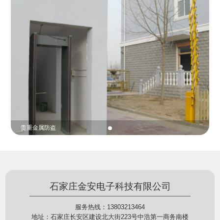
份证查验等拓展功能，在实战中发挥着重要的作用，
的展示给行政相对人看，有效的减少了行政相对人对
能广泛应用于交警公安执法、卫生监督、城管执法、
城管执法行为的误解，树立了执法的公信力。
海关执法、路政、质量监督、林业园林、消防、质量
监督、公路铁路等各个领域。
贵重金属防盗
石家庄金安电子科技有限公司
服务热线：13803213464
地址：石家庄长安区建设北大街223号中浩第一商务南楼