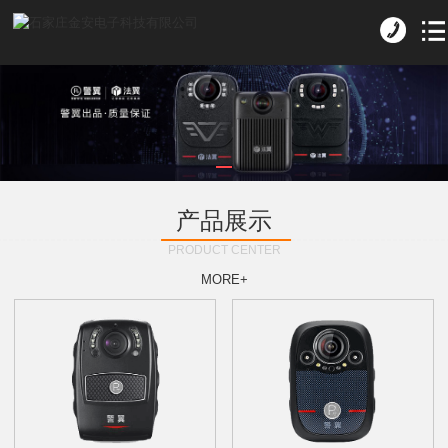
产品展示
PRODUCT CENTER
MORE+