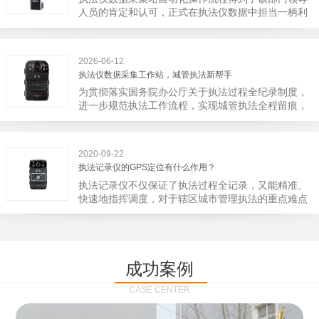
宁市第二医院刚试行安检的首日，检查出10多把各类
人员的肯定和认可，正式在执法仪数据中担当一柄利
刀具和一把管制类刀具。近来伤医事件屡屡发生，安
剑。 执法仪数据采集站对于执法仪数据资料的管理
装安检门可以缓解医生安全感不足的问题，同时安检
分三大步，首先执法仪数据采集站支持多台执法仪同
设备越发先进，效率还可以，能够保障急诊的快速通
时上传数据，执法仪接入执法仪数据采集站之后，设
道顺畅就可以。
2026-06-12
备能自动读取目标对象，并同步到采集站中，此外设
执法仪数据采集工作站，城管执法新帮手
备具有断点续传的功能，如果碰到网络故障，可以从
为贯彻落实国务院办公厅关于执法过程全纪录制度，
已经上传或下载的部分开始继续上传下载未完成的部
进一步规范执法工作流程，实现城管执法全程留痕，
分，而没有必要从头开始上传下载，能节省时间，提
深入推进执法队伍规范化建设，给城管执法工作添加
高速度。再者待数据传输完毕之后，执法仪数据采集
新帮手。执法记录仪是我们队员在路面执法的必备
站会自动清空执法仪数据和自动充电，方便执法人员
品，它忠诚的记录了执法现场的客观事实，有效的遏
下次直接使用，提高执法仪数据效率。执法仪数据采
2020-09-22
止了双方矛盾的发生。现在有了执法仪数据采集工作
集站还具有强大的数据存储管理系统，后台统计不同
执法记录仪的GPS定位有什么作用？
站，执法队员的担忧便得到有效的解决。每个采集工
上传时段、不同重要级别的数据，将统计结果以图表
执法记录仪不仅保证了执法过程全记录，又能精准、
作站可支持多台执法记录仪设备同时上传数据，队员
或者报表的形式呈现；设备设置有用户操作权限管
快速地指挥调度，对于辖区城市管理执法的重点难点
当天使用当天上传，通过数据线接入到采集工作站，
理，自动将用户警员编号与执法仪编号绑定，保障数
也能一目了然，在城市管理工作信息化中发挥着重要
它会自动读取所有的视频、音频、图片、日志等信
据的合法性，同时系统可设置每个警员的权限，明确
的作用。目前，绝大多数执法记录仪都内置有定位功
息，同步导入采集站，传输速度非常快。数据采集完
规定上传权限，下载权限，可检索的数据范围等，极
能的GPS模块，GPS模块可以用来实时记录执法人员
成后自动会清空执法记录仪里的缓存数据，给执法记
大程度上保证数据资料的安全。
的位置。 智能执法仪爱户外ioutdoor C310内置GPS
录仪减减负，轻装上阵。在上传数据资料的同时，工
成功案例
定位模块，可通过移动网络将位置信息实时发送到监
作站也能自动为执法记录仪充充电、校校时，做执法
控中心，在平台的电子地图上显示出设备的具体位
记录仪的贴心小"保姆"。随着群众法律意识的逐步提
CASE CENTER
置，实时查看执法人员到岗情况及根据执法环境迅速
高，行政执法行为更加"阳光、透明"，通过工作站可
调配周边执法人员。同时，内置NFC芯片，可支持身
以随时调取证据视频，精准查阅现场资料，直戳了当