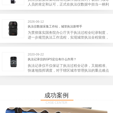
宁市第二医院刚试行安检的首日，检查出10多把各类
人员的肯定和认可，正式在执法仪数据中担当一柄利
刀具和一把管制类刀具。近来伤医事件屡屡发生，安
剑。 执法仪数据采集站对于执法仪数据资料的管理
装安检门可以缓解医生安全感不足的问题，同时安检
分三大步，首先执法仪数据采集站支持多台执法仪同
设备越发先进，效率还可以，能够保障急诊的快速通
时上传数据，执法仪接入执法仪数据采集站之后，设
道顺畅就可以。
2026-06-12
备能自动读取目标对象，并同步到采集站中，此外设
执法仪数据采集工作站，城管执法新帮手
备具有断点续传的功能，如果碰到网络故障，可以从
为贯彻落实国务院办公厅关于执法过程全纪录制度，
已经上传或下载的部分开始继续上传下载未完成的部
进一步规范执法工作流程，实现城管执法全程留痕，
分，而没有必要从头开始上传下载，能节省时间，提
深入推进执法队伍规范化建设，给城管执法工作添加
高速度。再者待数据传输完毕之后，执法仪数据采集
新帮手。执法记录仪是我们队员在路面执法的必备
站会自动清空执法仪数据和自动充电，方便执法人员
品，它忠诚的记录了执法现场的客观事实，有效的遏
下次直接使用，提高执法仪数据效率。执法仪数据采
2020-09-22
止了双方矛盾的发生。现在有了执法仪数据采集工作
集站还具有强大的数据存储管理系统，后台统计不同
执法记录仪的GPS定位有什么作用？
站，执法队员的担忧便得到有效的解决。每个采集工
上传时段、不同重要级别的数据，将统计结果以图表
执法记录仪不仅保证了执法过程全记录，又能精准、
作站可支持多台执法记录仪设备同时上传数据，队员
或者报表的形式呈现；设备设置有用户操作权限管
快速地指挥调度，对于辖区城市管理执法的重点难点
当天使用当天上传，通过数据线接入到采集工作站，
理，自动将用户警员编号与执法仪编号绑定，保障数
也能一目了然，在城市管理工作信息化中发挥着重要
它会自动读取所有的视频、音频、图片、日志等信
据的合法性，同时系统可设置每个警员的权限，明确
的作用。目前，绝大多数执法记录仪都内置有定位功
息，同步导入采集站，传输速度非常快。数据采集完
规定上传权限，下载权限，可检索的数据范围等，极
能的GPS模块，GPS模块可以用来实时记录执法人员
成后自动会清空执法记录仪里的缓存数据，给执法记
大程度上保证数据资料的安全。
的位置。 智能执法仪爱户外ioutdoor C310内置GPS
录仪减减负，轻装上阵。在上传数据资料的同时，工
成功案例
定位模块，可通过移动网络将位置信息实时发送到监
作站也能自动为执法记录仪充充电、校校时，做执法
控中心，在平台的电子地图上显示出设备的具体位
记录仪的贴心小"保姆"。随着群众法律意识的逐步提
CASE CENTER
置，实时查看执法人员到岗情况及根据执法环境迅速
高，行政执法行为更加"阳光、透明"，通过工作站可
调配周边执法人员。同时，内置NFC芯片，可支持身
以随时调取证据视频，精准查阅现场资料，直戳了当