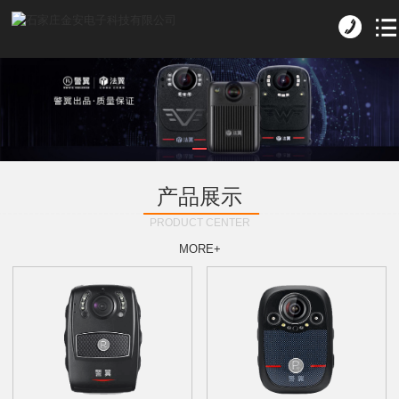
产品展示
PRODUCT CENTER
MORE+