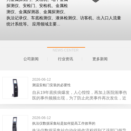
探测仪、安检门、安检机、金属检
测仪、金属探测器、金属探测仪、
执法记录仪、车底检测仪、液体检测仪、访客机、出入口人流量
统计系统等。 应用领域主要...
NEWS CENTER
公司新闻
行业资讯
更多新闻
2026-06-12
测温安检门安装的必要性
自从19年底疾病爆发，人心惶惶，再加上医院闹事伤
医的事件频频出现，为了防止此类事件再次发生，近
日，广西南宁市卫建委发出通知，要求当地市属各三
级医院尽快的安装安检门等设备，开展安全工作。此
消息一经传出引起了广大网友的讨论，而争论的焦点
2026-06-12
大体只有两个，其一，安装安检门是否会激化矛盾。
执法仪数据采集站是如何提高工作效率的
其二，安装安检门可以防范于未然。1月6号当天，南
执法仪数据采集站自动化操作流程得到了该部门领导