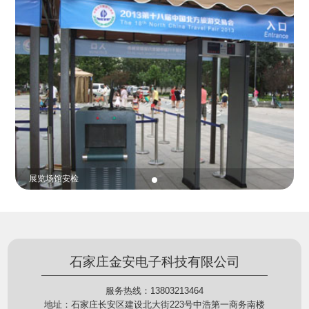
份证查验等拓展功能，在实战中发挥着重要的作用，
的展示给行政相对人看，有效的减少了行政相对人对
能广泛应用于交警公安执法、卫生监督、城管执法、
城管执法行为的误解，树立了执法的公信力。
海关执法、路政、质量监督、林业园林、消防、质量
监督、公路铁路等各个领域。
展览场馆安检
石家庄金安电子科技有限公司
服务热线：13803213464
地址：石家庄长安区建设北大街223号中浩第一商务南楼