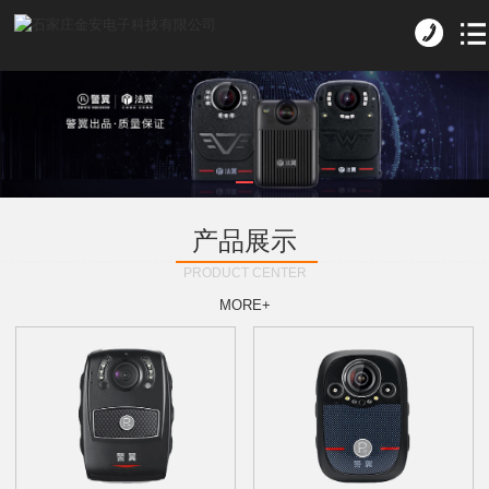
产品展示
PRODUCT CENTER
MORE+