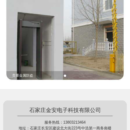
份证查验等拓展功能，在实战中发挥着重要的作用，
的展示给行政相对人看，有效的减少了行政相对人对
能广泛应用于交警公安执法、卫生监督、城管执法、
城管执法行为的误解，树立了执法的公信力。
海关执法、路政、质量监督、林业园林、消防、质量
监督、公路铁路等各个领域。
贵重金属防盗
石家庄金安电子科技有限公司
服务热线：13803213464
地址：石家庄长安区建设北大街223号中浩第一商务南楼