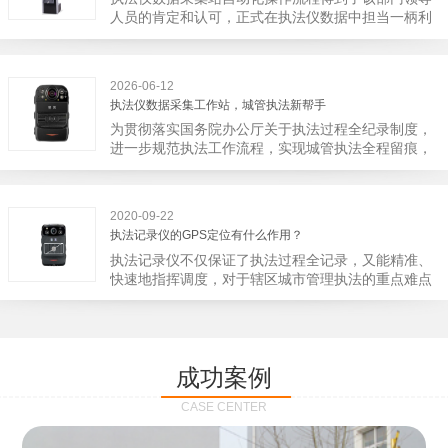
宁市第二医院刚试行安检的首日，检查出10多把各类
人员的肯定和认可，正式在执法仪数据中担当一柄利
刀具和一把管制类刀具。近来伤医事件屡屡发生，安
剑。 执法仪数据采集站对于执法仪数据资料的管理
装安检门可以缓解医生安全感不足的问题，同时安检
分三大步，首先执法仪数据采集站支持多台执法仪同
设备越发先进，效率还可以，能够保障急诊的快速通
时上传数据，执法仪接入执法仪数据采集站之后，设
道顺畅就可以。
2026-06-12
备能自动读取目标对象，并同步到采集站中，此外设
执法仪数据采集工作站，城管执法新帮手
备具有断点续传的功能，如果碰到网络故障，可以从
为贯彻落实国务院办公厅关于执法过程全纪录制度，
已经上传或下载的部分开始继续上传下载未完成的部
进一步规范执法工作流程，实现城管执法全程留痕，
分，而没有必要从头开始上传下载，能节省时间，提
深入推进执法队伍规范化建设，给城管执法工作添加
高速度。再者待数据传输完毕之后，执法仪数据采集
新帮手。执法记录仪是我们队员在路面执法的必备
站会自动清空执法仪数据和自动充电，方便执法人员
品，它忠诚的记录了执法现场的客观事实，有效的遏
下次直接使用，提高执法仪数据效率。执法仪数据采
2020-09-22
止了双方矛盾的发生。现在有了执法仪数据采集工作
集站还具有强大的数据存储管理系统，后台统计不同
执法记录仪的GPS定位有什么作用？
站，执法队员的担忧便得到有效的解决。每个采集工
上传时段、不同重要级别的数据，将统计结果以图表
执法记录仪不仅保证了执法过程全记录，又能精准、
作站可支持多台执法记录仪设备同时上传数据，队员
或者报表的形式呈现；设备设置有用户操作权限管
快速地指挥调度，对于辖区城市管理执法的重点难点
当天使用当天上传，通过数据线接入到采集工作站，
理，自动将用户警员编号与执法仪编号绑定，保障数
也能一目了然，在城市管理工作信息化中发挥着重要
它会自动读取所有的视频、音频、图片、日志等信
据的合法性，同时系统可设置每个警员的权限，明确
的作用。目前，绝大多数执法记录仪都内置有定位功
息，同步导入采集站，传输速度非常快。数据采集完
规定上传权限，下载权限，可检索的数据范围等，极
能的GPS模块，GPS模块可以用来实时记录执法人员
成后自动会清空执法记录仪里的缓存数据，给执法记
大程度上保证数据资料的安全。
的位置。 智能执法仪爱户外ioutdoor C310内置GPS
录仪减减负，轻装上阵。在上传数据资料的同时，工
成功案例
定位模块，可通过移动网络将位置信息实时发送到监
作站也能自动为执法记录仪充充电、校校时，做执法
控中心，在平台的电子地图上显示出设备的具体位
记录仪的贴心小"保姆"。随着群众法律意识的逐步提
CASE CENTER
置，实时查看执法人员到岗情况及根据执法环境迅速
高，行政执法行为更加"阳光、透明"，通过工作站可
调配周边执法人员。同时，内置NFC芯片，可支持身
以随时调取证据视频，精准查阅现场资料，直戳了当