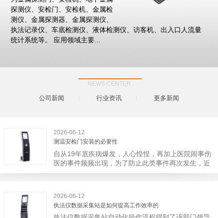
探测仪、安检门、安检机、金属检
测仪、金属探测器、金属探测仪、
执法记录仪、车底检测仪、液体检测仪、访客机、出入口人流量
统计系统等。 应用领域主要...
NEWS CENTER
公司新闻
行业资讯
更多新闻
2026-06-12
测温安检门安装的必要性
自从19年底疾病爆发，人心惶惶，再加上医院闹事伤
医的事件频频出现，为了防止此类事件再次发生，近
日，广西南宁市卫建委发出通知，要求当地市属各三
级医院尽快的安装安检门等设备，开展安全工作。此
消息一经传出引起了广大网友的讨论，而争论的焦点
2026-06-12
大体只有两个，其一，安装安检门是否会激化矛盾。
执法仪数据采集站是如何提高工作效率的
其二，安装安检门可以防范于未然。1月6号当天，南
执法仪数据采集站自动化操作流程得到了该部门领导