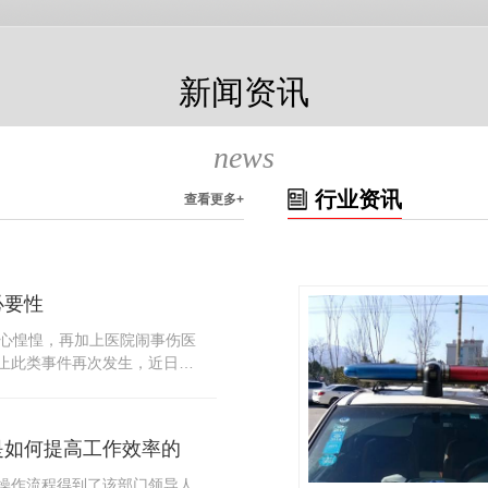
新闻资讯
news
行业资讯
查看更多+
必要性
人心惶惶，再加上医院闹事伤医
止此类事件再次发生，近日，
知，要求当地市属各三级医院
，开展安全工作。此消息一经
论，而争论的焦点大体只有两
是如何提高工作效率的
否会激化矛盾。其二，安装安
月6号当天，南宁市第二医院刚
操作流程得到了该部门领导人