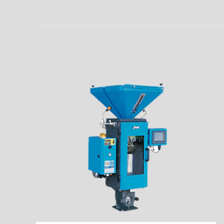
员。同时，内置NFC芯
场资料，直戳了当的展示
能，在实战中发挥着重要
了行政相对人对城管执法
安执法、卫生监督、城管
信力。
监督、林业园林、消防、
域。