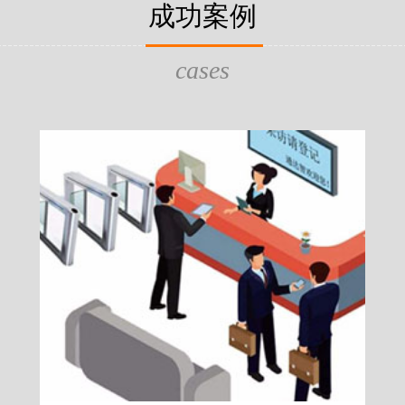
片，可支持身份证查验等拓展功
成功案例
给行政相对人看，有效的减少
的作用，能广泛应用于交警公
行为的误解，树立了执法的公
执法、海关执法、路政、质量
质量监督、公路铁路等各个领
cases