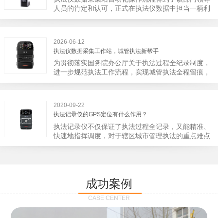
宁市第二医院刚试行安检的首日，检查出10多把各类
人员的肯定和认可，正式在执法仪数据中担当一柄利
刀具和一把管制类刀具。近来伤医事件屡屡发生，安
剑。 执法仪数据采集站对于执法仪数据资料的管理
装安检门可以缓解医生安全感不足的问题，同时安检
分三大步，首先执法仪数据采集站支持多台执法仪同
设备越发先进，效率还可以，能够保障急诊的快速通
时上传数据，执法仪接入执法仪数据采集站之后，设
道顺畅就可以。
2026-06-12
备能自动读取目标对象，并同步到采集站中，此外设
执法仪数据采集工作站，城管执法新帮手
备具有断点续传的功能，如果碰到网络故障，可以从
为贯彻落实国务院办公厅关于执法过程全纪录制度，
已经上传或下载的部分开始继续上传下载未完成的部
进一步规范执法工作流程，实现城管执法全程留痕，
分，而没有必要从头开始上传下载，能节省时间，提
深入推进执法队伍规范化建设，给城管执法工作添加
高速度。再者待数据传输完毕之后，执法仪数据采集
新帮手。执法记录仪是我们队员在路面执法的必备
站会自动清空执法仪数据和自动充电，方便执法人员
品，它忠诚的记录了执法现场的客观事实，有效的遏
下次直接使用，提高执法仪数据效率。执法仪数据采
2020-09-22
止了双方矛盾的发生。现在有了执法仪数据采集工作
集站还具有强大的数据存储管理系统，后台统计不同
执法记录仪的GPS定位有什么作用？
站，执法队员的担忧便得到有效的解决。每个采集工
上传时段、不同重要级别的数据，将统计结果以图表
执法记录仪不仅保证了执法过程全记录，又能精准、
作站可支持多台执法记录仪设备同时上传数据，队员
或者报表的形式呈现；设备设置有用户操作权限管
快速地指挥调度，对于辖区城市管理执法的重点难点
当天使用当天上传，通过数据线接入到采集工作站，
理，自动将用户警员编号与执法仪编号绑定，保障数
也能一目了然，在城市管理工作信息化中发挥着重要
它会自动读取所有的视频、音频、图片、日志等信
据的合法性，同时系统可设置每个警员的权限，明确
的作用。目前，绝大多数执法记录仪都内置有定位功
息，同步导入采集站，传输速度非常快。数据采集完
规定上传权限，下载权限，可检索的数据范围等，极
能的GPS模块，GPS模块可以用来实时记录执法人员
成后自动会清空执法记录仪里的缓存数据，给执法记
大程度上保证数据资料的安全。
的位置。 智能执法仪爱户外ioutdoor C310内置GPS
录仪减减负，轻装上阵。在上传数据资料的同时，工
成功案例
定位模块，可通过移动网络将位置信息实时发送到监
作站也能自动为执法记录仪充充电、校校时，做执法
控中心，在平台的电子地图上显示出设备的具体位
记录仪的贴心小"保姆"。随着群众法律意识的逐步提
CASE CENTER
置，实时查看执法人员到岗情况及根据执法环境迅速
高，行政执法行为更加"阳光、透明"，通过工作站可
调配周边执法人员。同时，内置NFC芯片，可支持身
以随时调取证据视频，精准查阅现场资料，直戳了当