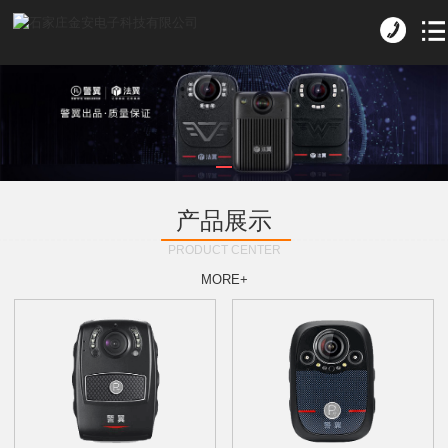
产品展示
PRODUCT CENTER
MORE+