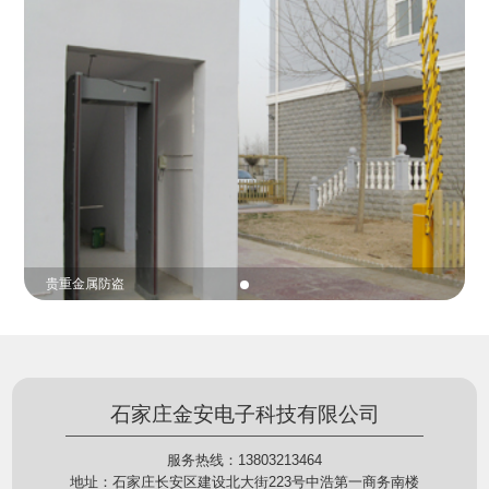
份证查验等拓展功能，在实战中发挥着重要的作用，
的展示给行政相对人看，有效的减少了行政相对人对
能广泛应用于交警公安执法、卫生监督、城管执法、
城管执法行为的误解，树立了执法的公信力。
海关执法、路政、质量监督、林业园林、消防、质量
监督、公路铁路等各个领域。
贵重金属防盗
石家庄金安电子科技有限公司
服务热线：13803213464
地址：石家庄长安区建设北大街223号中浩第一商务南楼