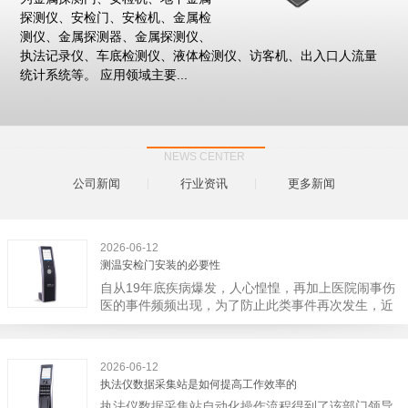
探测仪、安检门、安检机、金属检
测仪、金属探测器、金属探测仪、
执法记录仪、车底检测仪、液体检测仪、访客机、出入口人流量
统计系统等。 应用领域主要...
NEWS CENTER
公司新闻
行业资讯
更多新闻
2026-06-12
测温安检门安装的必要性
自从19年底疾病爆发，人心惶惶，再加上医院闹事伤
医的事件频频出现，为了防止此类事件再次发生，近
日，广西南宁市卫建委发出通知，要求当地市属各三
级医院尽快的安装安检门等设备，开展安全工作。此
消息一经传出引起了广大网友的讨论，而争论的焦点
2026-06-12
大体只有两个，其一，安装安检门是否会激化矛盾。
执法仪数据采集站是如何提高工作效率的
其二，安装安检门可以防范于未然。1月6号当天，南
执法仪数据采集站自动化操作流程得到了该部门领导