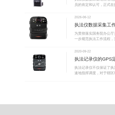
试行安检的首日，检查出
员的肯定和认可，正式在
刀具。近来伤医事件屡屡
执法仪数据采集站对于执
生安全感不足的问题，同
步，首先执法仪数据采集
2026-06-12
可以，能够保障急诊的快
据，执法仪接入执法仪数
执法仪数据采集工
取目标对象，并同步到采
传的功能，如果碰到网络
为贯彻落实国务院办公厅
的部分开始继续上传下载
一步规范执法工作流程，
头开始上传下载，能节省
推进执法队伍规范化建设
传输完毕之后，执法仪数
手。执法记录仪是我们队
2020-09-22
据和自动充电，方便执法
诚的记录了执法现场的客
仪数据效率。执法仪数据
执法记录仪的GPS
盾的发生。现在有了执法
管理系统，后台统计不同
的担忧便得到有效的解决
执法记录仪不仅保证了执
据，将统计结果以图表或
执法记录仪设备同时上传
速地指挥调度，对于辖区
有用户操作权限管理，自
传，通过数据线接入到采
一目了然，在城市管理工
号绑定，保障数据的合法
的视频、音频、图片、日
用。目前，绝大多数执法
的权限，明确规定上传权
传输速度非常快。数据采
GPS模块，GPS模块可
范围等，极大程度上保证
仪里的缓存数据，给执法
置。 智能执法仪爱户外ioutdoor C310内置GPS定位模
上传数据资料的同时，工
块，可通过移动网络将位
充电、校校时，做执法记
在平台的电子地图上显示
众法律意识的逐步提高，
执法人员到岗情况及根据
明"，通过工作站可以随