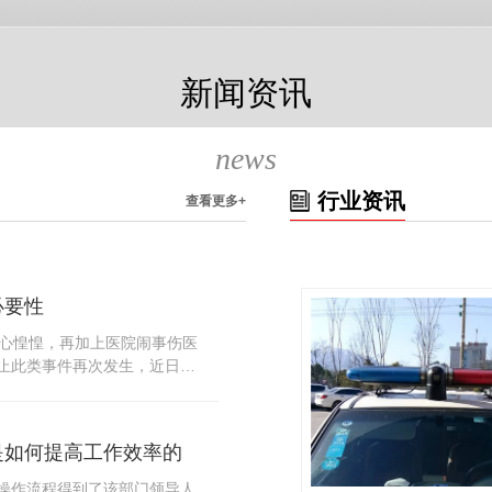
新闻资讯
news
行业资讯
查看更多+
必要性
人心惶惶，再加上医院闹事伤医
止此类事件再次发生，近日，
知，要求当地市属各三级医院
，开展安全工作。此消息一经
论，而争论的焦点大体只有两
是如何提高工作效率的
否会激化矛盾。其二，安装安
月6号当天，南宁市第二医院刚
操作流程得到了该部门领导人