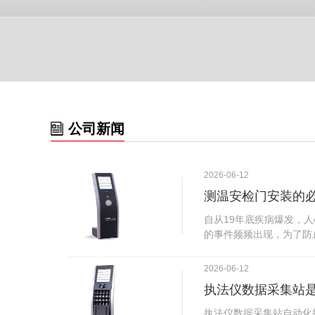
公司新闻
2026-06-12
测温安检门安装的
自从19年底疾病爆发，
的事件频频出现，为了防
广西南宁市卫建委发出通
尽快的安装安检门等设备
2026-06-12
传出引起了广大网友的讨
执法仪数据采集站
个，其一，安装安检门是
检门可以防范于未然。1
执法仪数据采集站自动化