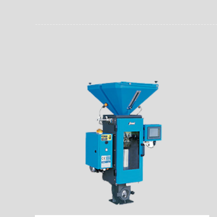
员。同时，内置NFC芯
场资料，直戳了当的展示
能，在实战中发挥着重要
了行政相对人对城管执法
安执法、卫生监督、城管
信力。
监督、林业园林、消防、
域。