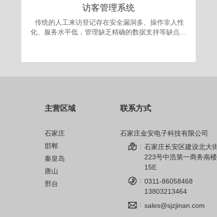
访客管理系统
传统的人工来访登记存在安全漏洞多、操作非人性
化、服务水平低，管理缺乏精确的数据支持等缺点。
更为严重的是采取“人工来访登记”的办法，犯罪份子
很容易就能用不真实的身份证或找借口应付门卫登记
要求，进入单位进行作案。发案后追查却有可能发现
登记的信息一概虚假，无从追查，登记也形同虚设。
面对日益翻新的犯罪手段，单位提高自身的治安手段
和防犯能力显得迫在眉捷。 为满足现代安全信息
化管理，应对日趋复杂的安全需求，公司自主开发的
主营区域
联系方式
访客机管理系统，技术先进、操作简单、性能可靠，
完全可以成为政府、军队大院、企事业单位、金融机
构、公安、院校安全保卫管理的得力助手。
石家庄
石家庄金安电子科技有限公司
邯郸
:
石家庄长安区建设北大
223号中浩第一商务南楼
秦皇岛
15E
唐山
:
0311-86058468
邢台
13803213464
:
sales@sjzjinan.com