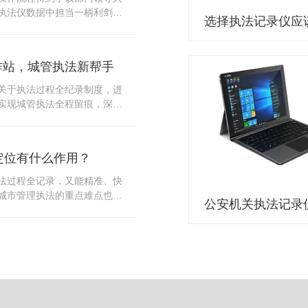
10多把各类刀具和一把管制类
执法仪数据中担当一柄利剑。
发生，安装安检门可以缓解医
法仪数据资料的管理分三大
时安检设备越发先进，效率还
站支持多台执法仪同时上传数
速通道顺畅就可以。
据采集站之后，设备能自动读
作站，城管执法新帮手
集站中，此外设备具有断点续
故障，可以从已经上传或下载
关于执法过程全纪录制度，进
未完成的部分，而没有必要从
实现城管执法全程留痕，深入
时间，提高速度。再者待数据
，给城管执法工作添加新帮
据采集站会自动清空执法仪数
员在路面执法的必备品，它忠
人员下次直接使用，提高执法
观事实，有效的遏止了双方矛
采集站还具有强大的数据存储
定位有什么作用？
仪数据采集工作站，执法队员
上传时段、不同重要级别的数
。每个采集工作站可支持多台
法过程全记录，又能精准、快
者报表的形式呈现；设备设置
数据，队员当天使用当天上
城市管理执法的重点难点也能
动将用户警员编号与执法仪编
集工作站，它会自动读取所有
作信息化中发挥着重要的作
性，同时系统可设置每个警员
志等信息，同步导入采集站，
记录仪都内置有定位功能的
限，下载权限，可检索的数据
集完成后自动会清空执法记录
以用来实时记录执法人员的位
数据资料的安全。
记录仪减减负，轻装上阵。在
作站也能自动为执法记录仪充
置信息实时发送到监控中心，
录仪的贴心小"保姆"。随着群
出设备的具体位置，实时查看
行政执法行为更加"阳光、透
执法环境迅速调配周边执法人
时调取证据视频，精准查阅现