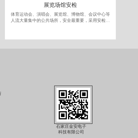
展览场馆安检
体育运动会、演唱会、展览馆、博物馆、会议中心等
人流大量集中的公共场所，安全最重要，采用安检门
和安检机检查随身携带的包裹可防止各种违禁品进
入，提供一个安全的环境。 对于室内型的展览馆，有
时还需要考虑最多人流量的问题，以免人员过多发生
拥挤产生事故，可使用本公司的出入口人流量统计系
统进行安全管理。
街
石家庄金安电子
科技有限公司