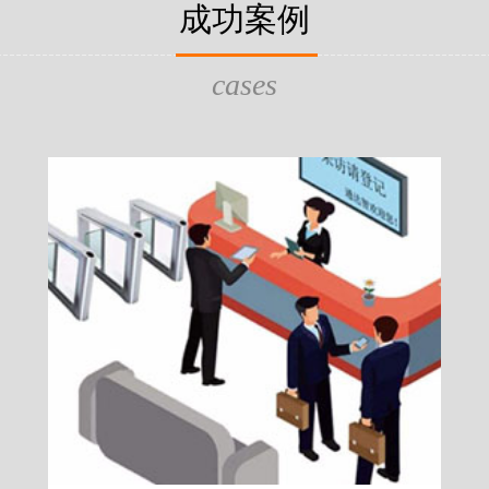
片，可支持身份证查验等拓展功
成功案例
给行政相对人看，有效的减少
的作用，能广泛应用于交警公
行为的误解，树立了执法的公
执法、海关执法、路政、质量
质量监督、公路铁路等各个领
cases