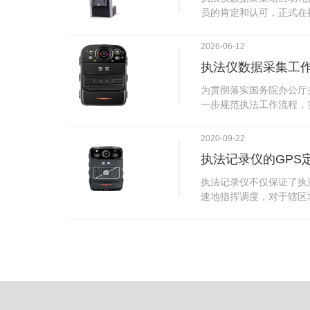
试行安检的首日，检查出
员的肯定和认可，正式在
刀具。近来伤医事件屡屡
执法仪数据采集站对于执
生安全感不足的问题，同
步，首先执法仪数据采集
2026-06-12
可以，能够保障急诊的快
据，执法仪接入执法仪数
执法仪数据采集工
取目标对象，并同步到采
传的功能，如果碰到网络
为贯彻落实国务院办公厅
的部分开始继续上传下载
一步规范执法工作流程，
头开始上传下载，能节省
推进执法队伍规范化建设
传输完毕之后，执法仪数
手。执法记录仪是我们队
2020-09-22
据和自动充电，方便执法
诚的记录了执法现场的客
仪数据效率。执法仪数据
执法记录仪的GPS
盾的发生。现在有了执法
管理系统，后台统计不同
的担忧便得到有效的解决
执法记录仪不仅保证了执
据，将统计结果以图表或
执法记录仪设备同时上传
速地指挥调度，对于辖区
有用户操作权限管理，自
传，通过数据线接入到采
一目了然，在城市管理工
号绑定，保障数据的合法
的视频、音频、图片、日
用。目前，绝大多数执法
的权限，明确规定上传权
传输速度非常快。数据采
GPS模块，GPS模块可
范围等，极大程度上保证
仪里的缓存数据，给执法
置。 智能执法仪爱户外ioutdoor C310内置GPS定位模
上传数据资料的同时，工
块，可通过移动网络将位
充电、校校时，做执法记
在平台的电子地图上显示
众法律意识的逐步提高，
执法人员到岗情况及根据
明"，通过工作站可以随