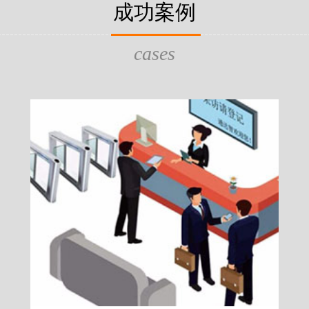
片，可支持身份证查验等拓展功
成功案例
给行政相对人看，有效的减少
的作用，能广泛应用于交警公
行为的误解，树立了执法的公
执法、海关执法、路政、质量
质量监督、公路铁路等各个领
cases