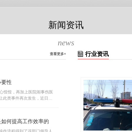
新闻资讯
news
行业资讯
查看更多+
必要性
人心惶惶，再加上医院闹事伤医
止此类事件再次发生，近日，
知，要求当地市属各三级医院
，开展安全工作。此消息一经
论，而争论的焦点大体只有两
是如何提高工作效率的
否会激化矛盾。其二，安装安
月6号当天，南宁市第二医院刚
操作流程得到了该部门领导人