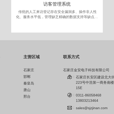
访客管理系统
传统的人工来访登记存在安全漏洞多、操作非人性
化、服务水平低，管理缺乏精确的数据支持等缺点。
更为严重的是采取“人工来访登记”的办法，犯罪份子
很容易就能用不真实的身份证或找借口应付门卫登记
要求，进入单位进行作案。发案后追查却有可能发现
登记的信息一概虚假，无从追查，登记也形同虚设。
面对日益翻新的犯罪手段，单位提高自身的治安手段
和防犯能力显得迫在眉捷。 为满足现代安全信息
化管理，应对日趋复杂的安全需求，公司自主开发的
主营区域
联系方式
访客机管理系统，技术先进、操作简单、性能可靠，
完全可以成为政府、军队大院、企事业单位、金融机
构、公安、院校安全保卫管理的得力助手。
石家庄
石家庄金安电子科技有限公司
邯郸
:
石家庄长安区建设北大
223号中浩第一商务南楼
秦皇岛
15E
唐山
:
0311-86058468
邢台
13803213464
:
sales@sjzjinan.com