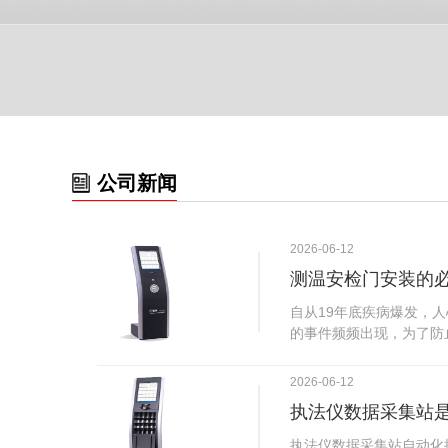
公司新闻
2026-06-12
测温安检门安装的
自从19年底疾病爆发，
的事件频频出现，为了防
广西南宁市卫建委发出通
尽快的安装安检门等设备
2026-06-12
传出引起了广大网友的讨
执法仪数据采集站
个，其一，安装安检门是
检门可以防范于未然。1
执法仪数据采集站自动化