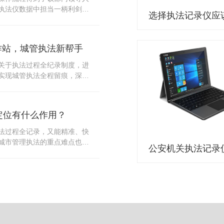
10多把各类刀具和一把管制类
执法仪数据中担当一柄利剑。
发生，安装安检门可以缓解医
法仪数据资料的管理分三大
时安检设备越发先进，效率还
站支持多台执法仪同时上传数
速通道顺畅就可以。
据采集站之后，设备能自动读
作站，城管执法新帮手
集站中，此外设备具有断点续
故障，可以从已经上传或下载
关于执法过程全纪录制度，进
未完成的部分，而没有必要从
实现城管执法全程留痕，深入
时间，提高速度。再者待数据
，给城管执法工作添加新帮
据采集站会自动清空执法仪数
员在路面执法的必备品，它忠
人员下次直接使用，提高执法
观事实，有效的遏止了双方矛
采集站还具有强大的数据存储
定位有什么作用？
仪数据采集工作站，执法队员
上传时段、不同重要级别的数
。每个采集工作站可支持多台
法过程全记录，又能精准、快
者报表的形式呈现；设备设置
数据，队员当天使用当天上
城市管理执法的重点难点也能
动将用户警员编号与执法仪编
集工作站，它会自动读取所有
作信息化中发挥着重要的作
性，同时系统可设置每个警员
志等信息，同步导入采集站，
记录仪都内置有定位功能的
限，下载权限，可检索的数据
集完成后自动会清空执法记录
以用来实时记录执法人员的位
数据资料的安全。
记录仪减减负，轻装上阵。在
作站也能自动为执法记录仪充
置信息实时发送到监控中心，
录仪的贴心小"保姆"。随着群
出设备的具体位置，实时查看
行政执法行为更加"阳光、透
执法环境迅速调配周边执法人
时调取证据视频，精准查阅现