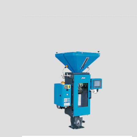
员。同时，内置NFC芯
场资料，直戳了当的展示
能，在实战中发挥着重要
了行政相对人对城管执法
安执法、卫生监督、城管
信力。
监督、林业园林、消防、
域。