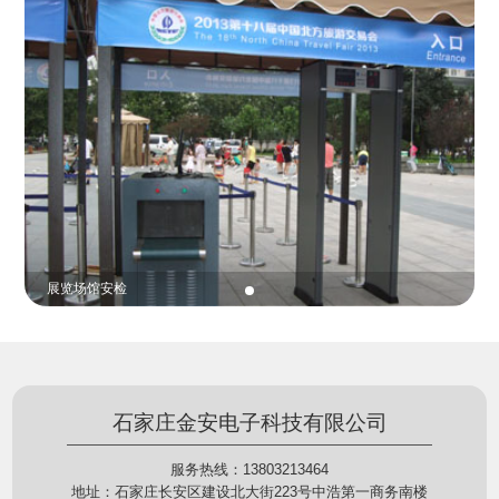
份证查验等拓展功能，在实战中发挥着重要的作用，
的展示给行政相对人看，有效的减少了行政相对人对
能广泛应用于交警公安执法、卫生监督、城管执法、
城管执法行为的误解，树立了执法的公信力。
海关执法、路政、质量监督、林业园林、消防、质量
监督、公路铁路等各个领域。
贵重金属防盗
石家庄金安电子科技有限公司
服务热线：13803213464
地址：石家庄长安区建设北大街223号中浩第一商务南楼