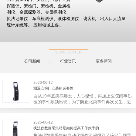
探测仪、安检门、安检机、金属检
测仪、金属探测器、金属探测仪、
执法记录仪、车底检测仪、液体检测仪、访客机、出入口人流量
统计系统等。 应用领域主要...
NEWS CENTER
公司新闻
行业资讯
更多新闻
2026-06-12
测温安检门安装的必要性
自从19年底疾病爆发，人心惶惶，再加上医院闹事伤
医的事件频频出现，为了防止此类事件再次发生，近
日，广西南宁市卫建委发出通知，要求当地市属各三
级医院尽快的安装安检门等设备，开展安全工作。此
消息一经传出引起了广大网友的讨论，而争论的焦点
2026-06-12
大体只有两个，其一，安装安检门是否会激化矛盾。
执法仪数据采集站是如何提高工作效率的
其二，安装安检门可以防范于未然。1月6号当天，南
执法仪数据采集站自动化操作流程得到了该部门领导