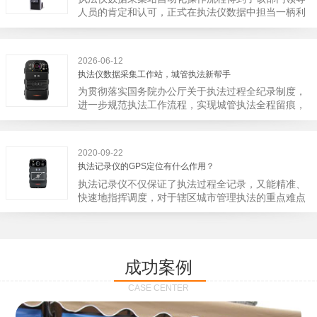
宁市第二医院刚试行安检的首日，检查出10多把各类
人员的肯定和认可，正式在执法仪数据中担当一柄利
刀具和一把管制类刀具。近来伤医事件屡屡发生，安
剑。 执法仪数据采集站对于执法仪数据资料的管理
装安检门可以缓解医生安全感不足的问题，同时安检
分三大步，首先执法仪数据采集站支持多台执法仪同
设备越发先进，效率还可以，能够保障急诊的快速通
时上传数据，执法仪接入执法仪数据采集站之后，设
道顺畅就可以。
2026-06-12
备能自动读取目标对象，并同步到采集站中，此外设
执法仪数据采集工作站，城管执法新帮手
备具有断点续传的功能，如果碰到网络故障，可以从
为贯彻落实国务院办公厅关于执法过程全纪录制度，
已经上传或下载的部分开始继续上传下载未完成的部
进一步规范执法工作流程，实现城管执法全程留痕，
分，而没有必要从头开始上传下载，能节省时间，提
深入推进执法队伍规范化建设，给城管执法工作添加
高速度。再者待数据传输完毕之后，执法仪数据采集
新帮手。执法记录仪是我们队员在路面执法的必备
站会自动清空执法仪数据和自动充电，方便执法人员
品，它忠诚的记录了执法现场的客观事实，有效的遏
下次直接使用，提高执法仪数据效率。执法仪数据采
2020-09-22
止了双方矛盾的发生。现在有了执法仪数据采集工作
集站还具有强大的数据存储管理系统，后台统计不同
执法记录仪的GPS定位有什么作用？
站，执法队员的担忧便得到有效的解决。每个采集工
上传时段、不同重要级别的数据，将统计结果以图表
执法记录仪不仅保证了执法过程全记录，又能精准、
作站可支持多台执法记录仪设备同时上传数据，队员
或者报表的形式呈现；设备设置有用户操作权限管
快速地指挥调度，对于辖区城市管理执法的重点难点
当天使用当天上传，通过数据线接入到采集工作站，
理，自动将用户警员编号与执法仪编号绑定，保障数
也能一目了然，在城市管理工作信息化中发挥着重要
它会自动读取所有的视频、音频、图片、日志等信
据的合法性，同时系统可设置每个警员的权限，明确
的作用。目前，绝大多数执法记录仪都内置有定位功
息，同步导入采集站，传输速度非常快。数据采集完
规定上传权限，下载权限，可检索的数据范围等，极
能的GPS模块，GPS模块可以用来实时记录执法人员
成后自动会清空执法记录仪里的缓存数据，给执法记
大程度上保证数据资料的安全。
的位置。 智能执法仪爱户外ioutdoor C310内置GPS
录仪减减负，轻装上阵。在上传数据资料的同时，工
成功案例
定位模块，可通过移动网络将位置信息实时发送到监
作站也能自动为执法记录仪充充电、校校时，做执法
控中心，在平台的电子地图上显示出设备的具体位
记录仪的贴心小"保姆"。随着群众法律意识的逐步提
CASE CENTER
置，实时查看执法人员到岗情况及根据执法环境迅速
高，行政执法行为更加"阳光、透明"，通过工作站可
调配周边执法人员。同时，内置NFC芯片，可支持身
以随时调取证据视频，精准查阅现场资料，直戳了当