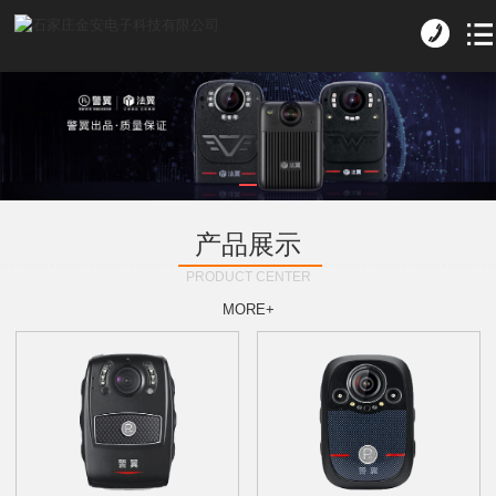
产品展示
PRODUCT CENTER
MORE+