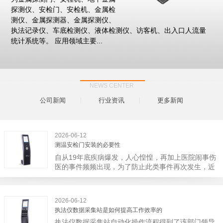
探测仪、安检门、安检机、金属检
测仪、金属探测器、金属探测仪、
执法记录仪、车底检测仪、液体检测仪、访客机、出入口人流量
统计系统等。 应用领域主要...
NEWS CENTER
公司新闻
行业资讯
更多新闻
2026-06-12
测温安检门安装的必要性
自从19年底疾病爆发，人心惶惶，再加上医院闹事伤
医的事件频频出现，为了防止此类事件再次发生，近
日，广西南宁市卫建委发出通知，要求当地市属各三
级医院尽快的安装安检门等设备，开展安全工作。此
消息一经传出引起了广大网友的讨论，而争论的焦点
2026-06-12
大体只有两个，其一，安装安检门是否会激化矛盾。
执法仪数据采集站是如何提高工作效率的
其二，安装安检门可以防范于未然。1月6号当天，南
执法仪数据采集站自动化操作流程得到了该部门领导