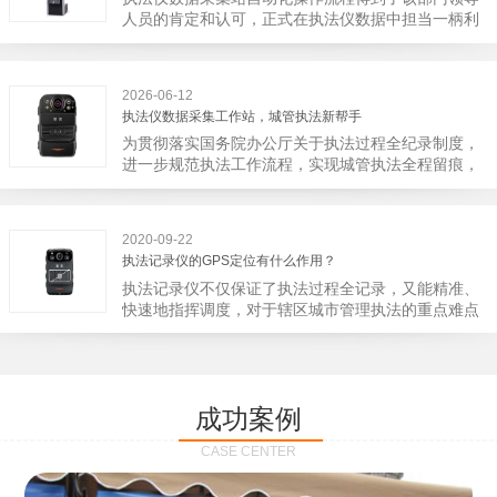
宁市第二医院刚试行安检的首日，检查出10多把各类
人员的肯定和认可，正式在执法仪数据中担当一柄利
刀具和一把管制类刀具。近来伤医事件屡屡发生，安
剑。 执法仪数据采集站对于执法仪数据资料的管理
装安检门可以缓解医生安全感不足的问题，同时安检
分三大步，首先执法仪数据采集站支持多台执法仪同
设备越发先进，效率还可以，能够保障急诊的快速通
时上传数据，执法仪接入执法仪数据采集站之后，设
道顺畅就可以。
2026-06-12
备能自动读取目标对象，并同步到采集站中，此外设
执法仪数据采集工作站，城管执法新帮手
备具有断点续传的功能，如果碰到网络故障，可以从
为贯彻落实国务院办公厅关于执法过程全纪录制度，
已经上传或下载的部分开始继续上传下载未完成的部
进一步规范执法工作流程，实现城管执法全程留痕，
分，而没有必要从头开始上传下载，能节省时间，提
深入推进执法队伍规范化建设，给城管执法工作添加
高速度。再者待数据传输完毕之后，执法仪数据采集
新帮手。执法记录仪是我们队员在路面执法的必备
站会自动清空执法仪数据和自动充电，方便执法人员
品，它忠诚的记录了执法现场的客观事实，有效的遏
下次直接使用，提高执法仪数据效率。执法仪数据采
2020-09-22
止了双方矛盾的发生。现在有了执法仪数据采集工作
集站还具有强大的数据存储管理系统，后台统计不同
执法记录仪的GPS定位有什么作用？
站，执法队员的担忧便得到有效的解决。每个采集工
上传时段、不同重要级别的数据，将统计结果以图表
执法记录仪不仅保证了执法过程全记录，又能精准、
作站可支持多台执法记录仪设备同时上传数据，队员
或者报表的形式呈现；设备设置有用户操作权限管
快速地指挥调度，对于辖区城市管理执法的重点难点
当天使用当天上传，通过数据线接入到采集工作站，
理，自动将用户警员编号与执法仪编号绑定，保障数
也能一目了然，在城市管理工作信息化中发挥着重要
它会自动读取所有的视频、音频、图片、日志等信
据的合法性，同时系统可设置每个警员的权限，明确
的作用。目前，绝大多数执法记录仪都内置有定位功
息，同步导入采集站，传输速度非常快。数据采集完
规定上传权限，下载权限，可检索的数据范围等，极
能的GPS模块，GPS模块可以用来实时记录执法人员
成后自动会清空执法记录仪里的缓存数据，给执法记
大程度上保证数据资料的安全。
的位置。 智能执法仪爱户外ioutdoor C310内置GPS
录仪减减负，轻装上阵。在上传数据资料的同时，工
成功案例
定位模块，可通过移动网络将位置信息实时发送到监
作站也能自动为执法记录仪充充电、校校时，做执法
控中心，在平台的电子地图上显示出设备的具体位
记录仪的贴心小"保姆"。随着群众法律意识的逐步提
CASE CENTER
置，实时查看执法人员到岗情况及根据执法环境迅速
高，行政执法行为更加"阳光、透明"，通过工作站可
调配周边执法人员。同时，内置NFC芯片，可支持身
以随时调取证据视频，精准查阅现场资料，直戳了当