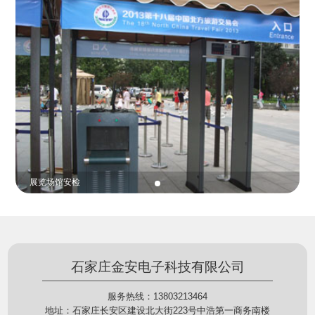
份证查验等拓展功能，在实战中发挥着重要的作用，
的展示给行政相对人看，有效的减少了行政相对人对
能广泛应用于交警公安执法、卫生监督、城管执法、
城管执法行为的误解，树立了执法的公信力。
海关执法、路政、质量监督、林业园林、消防、质量
监督、公路铁路等各个领域。
贵重金属防盗
石家庄金安电子科技有限公司
服务热线：13803213464
地址：石家庄长安区建设北大街223号中浩第一商务南楼