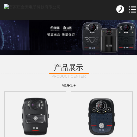
产品展示
PRODUCT CENTER
MORE+