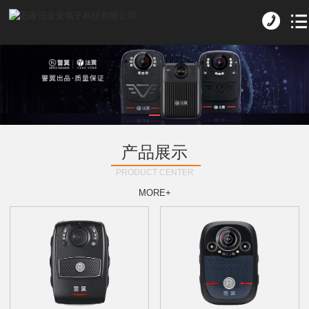
产品展示
PRODUCT CENTER
MORE+