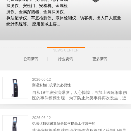
探测仪、安检门、安检机、金属检
测仪、金属探测器、金属探测仪、
执法记录仪、车底检测仪、液体检测仪、访客机、出入口人流量
统计系统等。 应用领域主要...
NEWS CENTER
公司新闻
行业资讯
更多新闻
2026-06-12
测温安检门安装的必要性
自从19年底疾病爆发，人心惶惶，再加上医院闹事伤
医的事件频频出现，为了防止此类事件再次发生，近
日，广西南宁市卫建委发出通知，要求当地市属各三
级医院尽快的安装安检门等设备，开展安全工作。此
消息一经传出引起了广大网友的讨论，而争论的焦点
2026-06-12
大体只有两个，其一，安装安检门是否会激化矛盾。
执法仪数据采集站是如何提高工作效率的
其二，安装安检门可以防范于未然。1月6号当天，南
执法仪数据采集站自动化操作流程得到了该部门领导