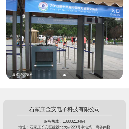
份证查验等拓展功能，在实战中发挥着重要的作用，
的展示给行政相对人看，有效的减少了行政相对人对
能广泛应用于交警公安执法、卫生监督、城管执法、
城管执法行为的误解，树立了执法的公信力。
海关执法、路政、质量监督、林业园林、消防、质量
监督、公路铁路等各个领域。
贵重金属防盗
石家庄金安电子科技有限公司
服务热线：13803213464
地址：石家庄长安区建设北大街223号中浩第一商务南楼