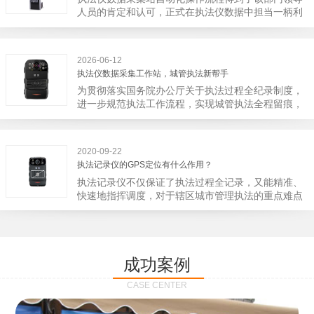
宁市第二医院刚试行安检的首日，检查出10多把各类
人员的肯定和认可，正式在执法仪数据中担当一柄利
刀具和一把管制类刀具。近来伤医事件屡屡发生，安
剑。 执法仪数据采集站对于执法仪数据资料的管理
装安检门可以缓解医生安全感不足的问题，同时安检
分三大步，首先执法仪数据采集站支持多台执法仪同
设备越发先进，效率还可以，能够保障急诊的快速通
时上传数据，执法仪接入执法仪数据采集站之后，设
道顺畅就可以。
2026-06-12
备能自动读取目标对象，并同步到采集站中，此外设
执法仪数据采集工作站，城管执法新帮手
备具有断点续传的功能，如果碰到网络故障，可以从
为贯彻落实国务院办公厅关于执法过程全纪录制度，
已经上传或下载的部分开始继续上传下载未完成的部
进一步规范执法工作流程，实现城管执法全程留痕，
分，而没有必要从头开始上传下载，能节省时间，提
深入推进执法队伍规范化建设，给城管执法工作添加
高速度。再者待数据传输完毕之后，执法仪数据采集
新帮手。执法记录仪是我们队员在路面执法的必备
站会自动清空执法仪数据和自动充电，方便执法人员
品，它忠诚的记录了执法现场的客观事实，有效的遏
下次直接使用，提高执法仪数据效率。执法仪数据采
2020-09-22
止了双方矛盾的发生。现在有了执法仪数据采集工作
集站还具有强大的数据存储管理系统，后台统计不同
执法记录仪的GPS定位有什么作用？
站，执法队员的担忧便得到有效的解决。每个采集工
上传时段、不同重要级别的数据，将统计结果以图表
执法记录仪不仅保证了执法过程全记录，又能精准、
作站可支持多台执法记录仪设备同时上传数据，队员
或者报表的形式呈现；设备设置有用户操作权限管
快速地指挥调度，对于辖区城市管理执法的重点难点
当天使用当天上传，通过数据线接入到采集工作站，
理，自动将用户警员编号与执法仪编号绑定，保障数
也能一目了然，在城市管理工作信息化中发挥着重要
它会自动读取所有的视频、音频、图片、日志等信
据的合法性，同时系统可设置每个警员的权限，明确
的作用。目前，绝大多数执法记录仪都内置有定位功
息，同步导入采集站，传输速度非常快。数据采集完
规定上传权限，下载权限，可检索的数据范围等，极
能的GPS模块，GPS模块可以用来实时记录执法人员
成后自动会清空执法记录仪里的缓存数据，给执法记
大程度上保证数据资料的安全。
的位置。 智能执法仪爱户外ioutdoor C310内置GPS
录仪减减负，轻装上阵。在上传数据资料的同时，工
成功案例
定位模块，可通过移动网络将位置信息实时发送到监
作站也能自动为执法记录仪充充电、校校时，做执法
控中心，在平台的电子地图上显示出设备的具体位
记录仪的贴心小"保姆"。随着群众法律意识的逐步提
CASE CENTER
置，实时查看执法人员到岗情况及根据执法环境迅速
高，行政执法行为更加"阳光、透明"，通过工作站可
调配周边执法人员。同时，内置NFC芯片，可支持身
以随时调取证据视频，精准查阅现场资料，直戳了当