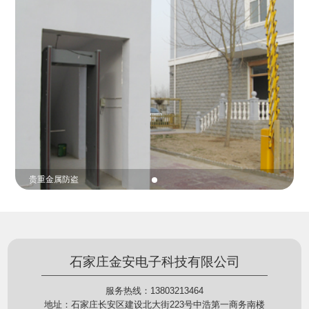
份证查验等拓展功能，在实战中发挥着重要的作用，
的展示给行政相对人看，有效的减少了行政相对人对
能广泛应用于交警公安执法、卫生监督、城管执法、
城管执法行为的误解，树立了执法的公信力。
海关执法、路政、质量监督、林业园林、消防、质量
监督、公路铁路等各个领域。
贵重金属防盗
石家庄金安电子科技有限公司
服务热线：13803213464
地址：石家庄长安区建设北大街223号中浩第一商务南楼