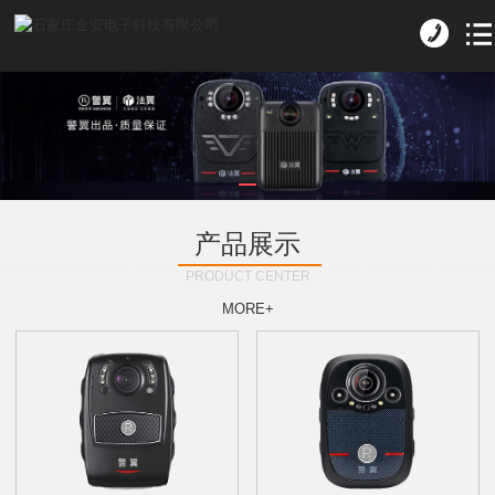
产品展示
PRODUCT CENTER
MORE+