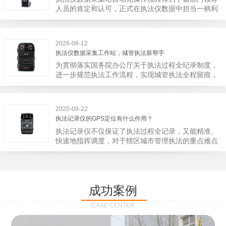
宁市第二医院刚试行安检的首日，检查出10多把各类
人员的肯定和认可，正式在执法仪数据中担当一柄利
刀具和一把管制类刀具。近来伤医事件屡屡发生，安
剑。 执法仪数据采集站对于执法仪数据资料的管理
装安检门可以缓解医生安全感不足的问题，同时安检
分三大步，首先执法仪数据采集站支持多台执法仪同
设备越发先进，效率还可以，能够保障急诊的快速通
时上传数据，执法仪接入执法仪数据采集站之后，设
道顺畅就可以。
2026-06-12
备能自动读取目标对象，并同步到采集站中，此外设
执法仪数据采集工作站，城管执法新帮手
备具有断点续传的功能，如果碰到网络故障，可以从
为贯彻落实国务院办公厅关于执法过程全纪录制度，
已经上传或下载的部分开始继续上传下载未完成的部
进一步规范执法工作流程，实现城管执法全程留痕，
分，而没有必要从头开始上传下载，能节省时间，提
深入推进执法队伍规范化建设，给城管执法工作添加
高速度。再者待数据传输完毕之后，执法仪数据采集
新帮手。执法记录仪是我们队员在路面执法的必备
站会自动清空执法仪数据和自动充电，方便执法人员
品，它忠诚的记录了执法现场的客观事实，有效的遏
下次直接使用，提高执法仪数据效率。执法仪数据采
2020-09-22
止了双方矛盾的发生。现在有了执法仪数据采集工作
集站还具有强大的数据存储管理系统，后台统计不同
执法记录仪的GPS定位有什么作用？
站，执法队员的担忧便得到有效的解决。每个采集工
上传时段、不同重要级别的数据，将统计结果以图表
执法记录仪不仅保证了执法过程全记录，又能精准、
作站可支持多台执法记录仪设备同时上传数据，队员
或者报表的形式呈现；设备设置有用户操作权限管
快速地指挥调度，对于辖区城市管理执法的重点难点
当天使用当天上传，通过数据线接入到采集工作站，
理，自动将用户警员编号与执法仪编号绑定，保障数
也能一目了然，在城市管理工作信息化中发挥着重要
它会自动读取所有的视频、音频、图片、日志等信
据的合法性，同时系统可设置每个警员的权限，明确
的作用。目前，绝大多数执法记录仪都内置有定位功
息，同步导入采集站，传输速度非常快。数据采集完
规定上传权限，下载权限，可检索的数据范围等，极
能的GPS模块，GPS模块可以用来实时记录执法人员
成后自动会清空执法记录仪里的缓存数据，给执法记
大程度上保证数据资料的安全。
的位置。 智能执法仪爱户外ioutdoor C310内置GPS
录仪减减负，轻装上阵。在上传数据资料的同时，工
成功案例
定位模块，可通过移动网络将位置信息实时发送到监
作站也能自动为执法记录仪充充电、校校时，做执法
控中心，在平台的电子地图上显示出设备的具体位
记录仪的贴心小"保姆"。随着群众法律意识的逐步提
CASE CENTER
置，实时查看执法人员到岗情况及根据执法环境迅速
高，行政执法行为更加"阳光、透明"，通过工作站可
调配周边执法人员。同时，内置NFC芯片，可支持身
以随时调取证据视频，精准查阅现场资料，直戳了当