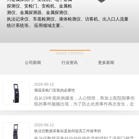
探测仪、安检门、安检机、金属检
测仪、金属探测器、金属探测仪、
执法记录仪、车底检测仪、液体检测仪、访客机、出入口人流量
统计系统等。 应用领域主要...
NEWS CENTER
公司新闻
行业资讯
更多新闻
2026-06-12
测温安检门安装的必要性
自从19年底疾病爆发，人心惶惶，再加上医院闹事伤
医的事件频频出现，为了防止此类事件再次发生，近
日，广西南宁市卫建委发出通知，要求当地市属各三
级医院尽快的安装安检门等设备，开展安全工作。此
消息一经传出引起了广大网友的讨论，而争论的焦点
2026-06-12
大体只有两个，其一，安装安检门是否会激化矛盾。
执法仪数据采集站是如何提高工作效率的
其二，安装安检门可以防范于未然。1月6号当天，南
执法仪数据采集站自动化操作流程得到了该部门领导