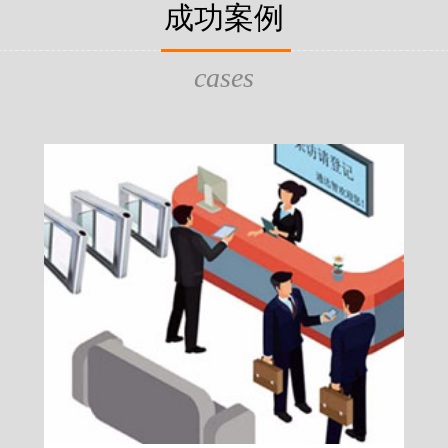
片，可支持身份证查验等拓展功
成功案例
给行政相对人看，有效的减少
的作用，能广泛应用于交警公
行为的误解，树立了执法的公
执法、海关执法、路政、质量
质量监督、公路铁路等各个领
cases