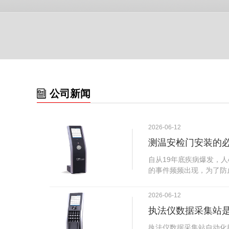
公司新闻
2026-06-12
测温安检门安装的
自从19年底疾病爆发，
的事件频频出现，为了防
广西南宁市卫建委发出通
尽快的安装安检门等设备
2026-06-12
传出引起了广大网友的讨
执法仪数据采集站
个，其一，安装安检门是
检门可以防范于未然。1
执法仪数据采集站自动化