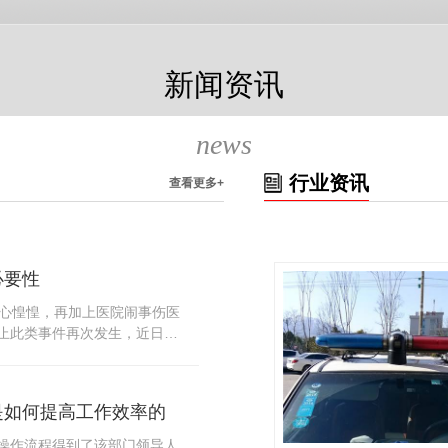
新闻资讯
news
行业资讯
查看更多+
必要性
人心惶惶，再加上医院闹事伤医
止此类事件再次发生，近日，
知，要求当地市属各三级医院
，开展安全工作。此消息一经
论，而争论的焦点大体只有两
是如何提高工作效率的
否会激化矛盾。其二，安装安
月6号当天，南宁市第二医院刚
操作流程得到了该部门领导人