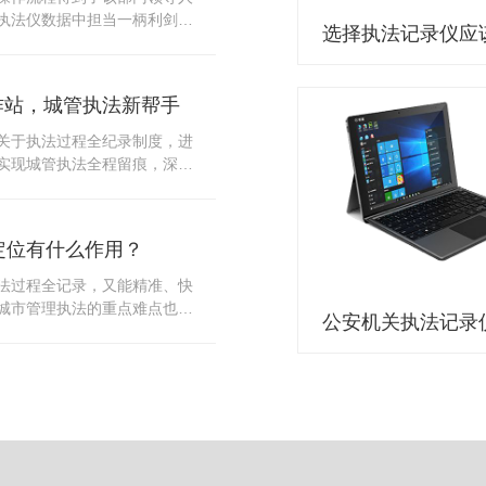
10多把各类刀具和一把管制类
执法仪数据中担当一柄利剑。
发生，安装安检门可以缓解医
法仪数据资料的管理分三大
时安检设备越发先进，效率还
站支持多台执法仪同时上传数
速通道顺畅就可以。
据采集站之后，设备能自动读
作站，城管执法新帮手
集站中，此外设备具有断点续
故障，可以从已经上传或下载
关于执法过程全纪录制度，进
未完成的部分，而没有必要从
实现城管执法全程留痕，深入
时间，提高速度。再者待数据
，给城管执法工作添加新帮
据采集站会自动清空执法仪数
员在路面执法的必备品，它忠
人员下次直接使用，提高执法
观事实，有效的遏止了双方矛
采集站还具有强大的数据存储
定位有什么作用？
仪数据采集工作站，执法队员
上传时段、不同重要级别的数
。每个采集工作站可支持多台
法过程全记录，又能精准、快
者报表的形式呈现；设备设置
数据，队员当天使用当天上
城市管理执法的重点难点也能
动将用户警员编号与执法仪编
集工作站，它会自动读取所有
作信息化中发挥着重要的作
性，同时系统可设置每个警员
志等信息，同步导入采集站，
记录仪都内置有定位功能的
限，下载权限，可检索的数据
集完成后自动会清空执法记录
以用来实时记录执法人员的位
数据资料的安全。
记录仪减减负，轻装上阵。在
作站也能自动为执法记录仪充
置信息实时发送到监控中心，
录仪的贴心小"保姆"。随着群
出设备的具体位置，实时查看
行政执法行为更加"阳光、透
执法环境迅速调配周边执法人
时调取证据视频，精准查阅现