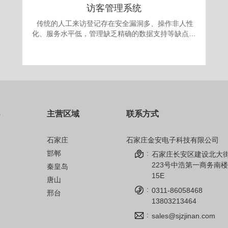
访客管理系统
传统的人工来访登记存在安全漏洞多、操作非人性
化、服务水平低，管理缺乏精确的数据支持等缺点。
更为严重的是采取“人工来访登记”的办法，犯罪份子
很容易就能用不真实的身份证或找借口应付门卫登记
要求，进入单位进行作案。发案后追查却有可能发现
登记的信息一概虚假，无从追查，登记也形同虚设。
面对日益翻新的犯罪手段，单位提高自身的治安手段
和防犯能力显得迫在眉捷。 为满足现代安全信息
化管理，应对日趋复杂的安全需求，公司自主开发的
主营区域
联系方式
访客机管理系统，技术先进、操作简单、性能可靠，
完全可以成为政府、军队大院、企事业单位、金融机
构、公安、院校安全保卫管理的得力助手。
石家庄
石家庄金安电子科技有限公司
邯郸
:
石家庄长安区建设北大
223号中浩第一商务南楼
秦皇岛
15E
唐山
:
0311-86058468
邢台
13803213464
:
sales@sjzjinan.com