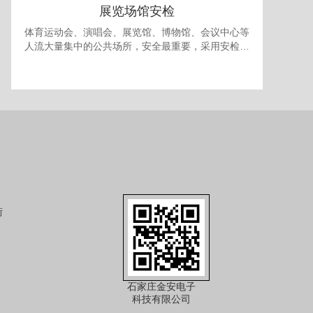
展览场馆安检
体育运动会、演唱会、展览馆、博物馆、会议中心等
人流大量集中的公共场所，安全最重要，采用安检门
和安检机检查随身携带的包裹可防止各种违禁品进
入，提供一个安全的环境。 对于室内型的展览馆，有
时还需要考虑最多人流量的问题，以免人员过多发生
拥挤产生事故，可使用本公司的出入口人流量统计系
统进行安全管理。
街
石家庄金安电子
科技有限公司