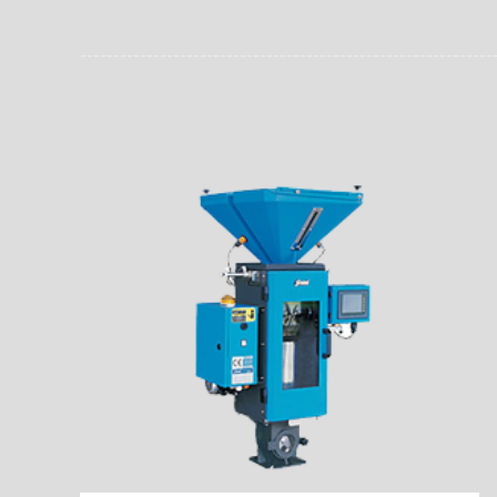
员。同时，内置NFC芯
场资料，直戳了当的展示
能，在实战中发挥着重要
了行政相对人对城管执法
安执法、卫生监督、城管
信力。
监督、林业园林、消防、
域。