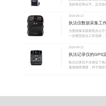
试行安检的首日，检查出
员的肯定和认可，正式在
刀具。近来伤医事件屡屡
执法仪数据采集站对于执
生安全感不足的问题，同
步，首先执法仪数据采集
2026-06-12
可以，能够保障急诊的快
据，执法仪接入执法仪数
执法仪数据采集工
取目标对象，并同步到采
传的功能，如果碰到网络
为贯彻落实国务院办公厅
的部分开始继续上传下载
一步规范执法工作流程，
头开始上传下载，能节省
推进执法队伍规范化建设
传输完毕之后，执法仪数
手。执法记录仪是我们队
2020-09-22
据和自动充电，方便执法
诚的记录了执法现场的客
仪数据效率。执法仪数据
执法记录仪的GPS
盾的发生。现在有了执法
管理系统，后台统计不同
的担忧便得到有效的解决
执法记录仪不仅保证了执
据，将统计结果以图表或
执法记录仪设备同时上传
速地指挥调度，对于辖区
有用户操作权限管理，自
传，通过数据线接入到采
一目了然，在城市管理工
号绑定，保障数据的合法
的视频、音频、图片、日
用。目前，绝大多数执法
的权限，明确规定上传权
传输速度非常快。数据采
GPS模块，GPS模块可
范围等，极大程度上保证
仪里的缓存数据，给执法
置。 智能执法仪爱户外ioutdoor C310内置GPS定位模
上传数据资料的同时，工
块，可通过移动网络将位
充电、校校时，做执法记
在平台的电子地图上显示
众法律意识的逐步提高，
执法人员到岗情况及根据
明"，通过工作站可以随