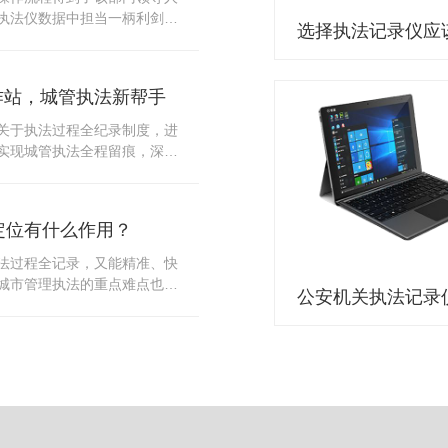
10多把各类刀具和一把管制类
执法仪数据中担当一柄利剑。
发生，安装安检门可以缓解医
法仪数据资料的管理分三大
时安检设备越发先进，效率还
站支持多台执法仪同时上传数
速通道顺畅就可以。
据采集站之后，设备能自动读
作站，城管执法新帮手
集站中，此外设备具有断点续
故障，可以从已经上传或下载
关于执法过程全纪录制度，进
未完成的部分，而没有必要从
实现城管执法全程留痕，深入
时间，提高速度。再者待数据
，给城管执法工作添加新帮
据采集站会自动清空执法仪数
员在路面执法的必备品，它忠
人员下次直接使用，提高执法
观事实，有效的遏止了双方矛
采集站还具有强大的数据存储
定位有什么作用？
仪数据采集工作站，执法队员
上传时段、不同重要级别的数
。每个采集工作站可支持多台
法过程全记录，又能精准、快
者报表的形式呈现；设备设置
数据，队员当天使用当天上
城市管理执法的重点难点也能
动将用户警员编号与执法仪编
集工作站，它会自动读取所有
作信息化中发挥着重要的作
性，同时系统可设置每个警员
志等信息，同步导入采集站，
记录仪都内置有定位功能的
限，下载权限，可检索的数据
集完成后自动会清空执法记录
以用来实时记录执法人员的位
数据资料的安全。
记录仪减减负，轻装上阵。在
作站也能自动为执法记录仪充
置信息实时发送到监控中心，
录仪的贴心小"保姆"。随着群
出设备的具体位置，实时查看
行政执法行为更加"阳光、透
执法环境迅速调配周边执法人
时调取证据视频，精准查阅现