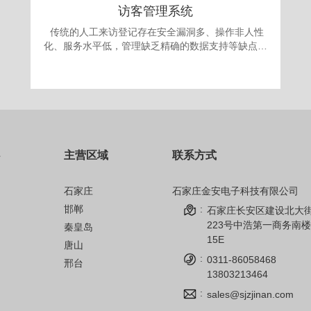
访客管理系统
传统的人工来访登记存在安全漏洞多、操作非人性
化、服务水平低，管理缺乏精确的数据支持等缺点。
更为严重的是采取“人工来访登记”的办法，犯罪份子
很容易就能用不真实的身份证或找借口应付门卫登记
要求，进入单位进行作案。发案后追查却有可能发现
登记的信息一概虚假，无从追查，登记也形同虚设。
面对日益翻新的犯罪手段，单位提高自身的治安手段
和防犯能力显得迫在眉捷。 为满足现代安全信息
化管理，应对日趋复杂的安全需求，公司自主开发的
主营区域
联系方式
访客机管理系统，技术先进、操作简单、性能可靠，
完全可以成为政府、军队大院、企事业单位、金融机
构、公安、院校安全保卫管理的得力助手。
石家庄
石家庄金安电子科技有限公司
邯郸
:
石家庄长安区建设北大
223号中浩第一商务南楼
秦皇岛
15E
唐山
:
0311-86058468
邢台
13803213464
:
sales@sjzjinan.com