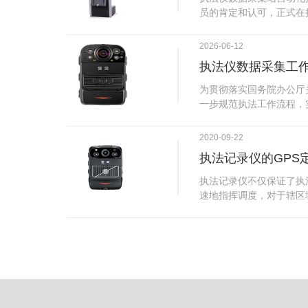
试行安检的首日，检查出
员的肯定和认可，正式在
刀具。近来伤医事件屡屡
执法仪数据采集站对于执
生安全感不足的问题，同
步，首先执法仪数据采集
2026-06-12
可以，能够保障急诊的快
据，执法仪接入执法仪数
执法仪数据采集工
取目标对象，并同步到采
传的功能，如果碰到网络
为贯彻落实国务院办公厅
的部分开始继续上传下载
一步规范执法工作流程，
头开始上传下载，能节省
推进执法队伍规范化建设
传输完毕之后，执法仪数
手。执法记录仪是我们队
2020-09-22
据和自动充电，方便执法
诚的记录了执法现场的客
仪数据效率。执法仪数据
执法记录仪的GPS
盾的发生。现在有了执法
管理系统，后台统计不同
的担忧便得到有效的解决
执法记录仪不仅保证了执
据，将统计结果以图表或
执法记录仪设备同时上传
速地指挥调度，对于辖区
有用户操作权限管理，自
传，通过数据线接入到采
一目了然，在城市管理工
号绑定，保障数据的合法
的视频、音频、图片、日
用。目前，绝大多数执法
的权限，明确规定上传权
传输速度非常快。数据采
GPS模块，GPS模块可
范围等，极大程度上保证
仪里的缓存数据，给执法
置。 智能执法仪爱户外ioutdoor C310内置GPS定位模
上传数据资料的同时，工
块，可通过移动网络将位
充电、校校时，做执法记
在平台的电子地图上显示
众法律意识的逐步提高，
执法人员到岗情况及根据
明"，通过工作站可以随