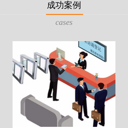
片，可支持身份证查验等拓展功
成功案例
给行政相对人看，有效的减少
的作用，能广泛应用于交警公
行为的误解，树立了执法的公
执法、海关执法、路政、质量
质量监督、公路铁路等各个领
cases