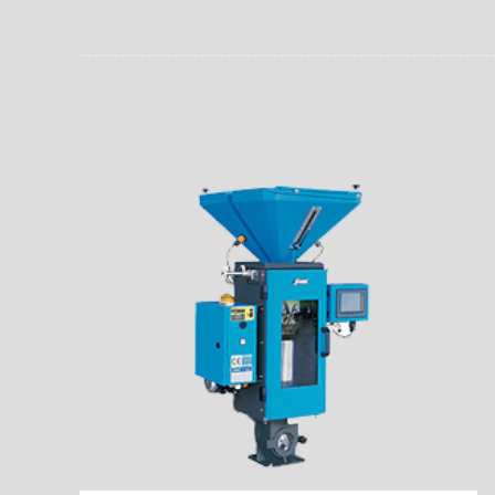
员。同时，内置NFC芯
场资料，直戳了当的展示
能，在实战中发挥着重要
了行政相对人对城管执法
安执法、卫生监督、城管
信力。
监督、林业园林、消防、
域。