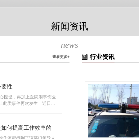
新闻资讯
news
行业资讯
查看更多+
必要性
人心惶惶，再加上医院闹事伤医
止此类事件再次发生，近日，
知，要求当地市属各三级医院
，开展安全工作。此消息一经
论，而争论的焦点大体只有两
是如何提高工作效率的
否会激化矛盾。其二，安装安
月6号当天，南宁市第二医院刚
操作流程得到了该部门领导人