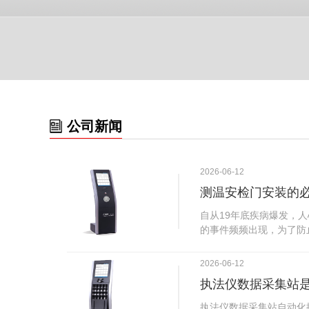
公司新闻
2026-06-12
测温安检门安装的
自从19年底疾病爆发，
的事件频频出现，为了防
广西南宁市卫建委发出通
尽快的安装安检门等设备
2026-06-12
传出引起了广大网友的讨
执法仪数据采集站
个，其一，安装安检门是
检门可以防范于未然。1
执法仪数据采集站自动化