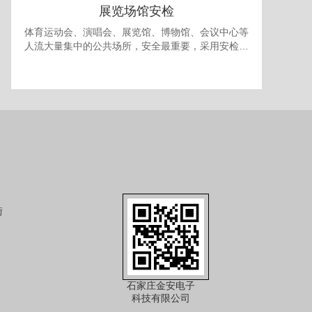
展览场馆安检
体育运动会、演唱会、展览馆、博物馆、会议中心等
人流大量集中的公共场所，安全最重要，采用安检门
和安检机检查随身携带的包裹可防止各种违禁品进
入，提供一个安全的环境。 对于室内型的展览馆，有
时还需要考虑最多人流量的问题，以免人员过多发生
拥挤产生事故，可使用本公司的出入口人流量统计系
统进行安全管理。
街
石家庄金安电子
科技有限公司