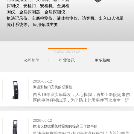
探测仪、安检门、安检机、金属检
测仪、金属探测器、金属探测仪、
执法记录仪、车底检测仪、液体检测仪、访客机、出入口人流量
统计系统等。 应用领域主要...
NEWS CENTER
公司新闻
行业资讯
更多新闻
2026-06-12
测温安检门安装的必要性
自从19年底疾病爆发，人心惶惶，再加上医院闹事伤
医的事件频频出现，为了防止此类事件再次发生，近
日，广西南宁市卫建委发出通知，要求当地市属各三
级医院尽快的安装安检门等设备，开展安全工作。此
消息一经传出引起了广大网友的讨论，而争论的焦点
2026-06-12
大体只有两个，其一，安装安检门是否会激化矛盾。
执法仪数据采集站是如何提高工作效率的
其二，安装安检门可以防范于未然。1月6号当天，南
执法仪数据采集站自动化操作流程得到了该部门领导