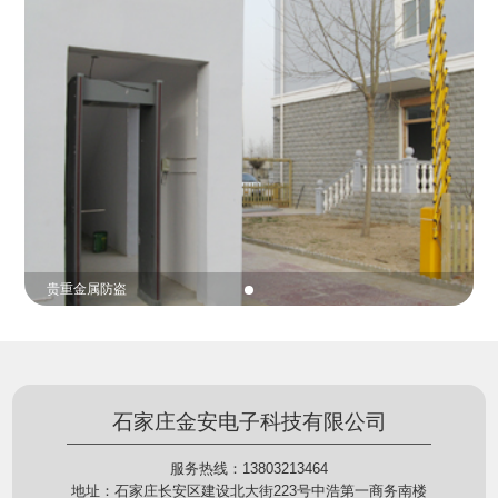
份证查验等拓展功能，在实战中发挥着重要的作用，
的展示给行政相对人看，有效的减少了行政相对人对
能广泛应用于交警公安执法、卫生监督、城管执法、
城管执法行为的误解，树立了执法的公信力。
海关执法、路政、质量监督、林业园林、消防、质量
监督、公路铁路等各个领域。
贵重金属防盗
石家庄金安电子科技有限公司
服务热线：13803213464
地址：石家庄长安区建设北大街223号中浩第一商务南楼