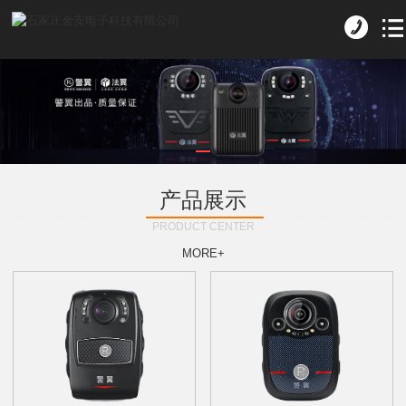
产品展示
PRODUCT CENTER
MORE+