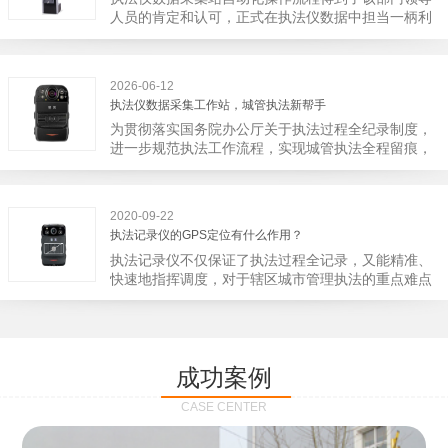
宁市第二医院刚试行安检的首日，检查出10多把各类
人员的肯定和认可，正式在执法仪数据中担当一柄利
刀具和一把管制类刀具。近来伤医事件屡屡发生，安
剑。 执法仪数据采集站对于执法仪数据资料的管理
装安检门可以缓解医生安全感不足的问题，同时安检
分三大步，首先执法仪数据采集站支持多台执法仪同
设备越发先进，效率还可以，能够保障急诊的快速通
时上传数据，执法仪接入执法仪数据采集站之后，设
道顺畅就可以。
2026-06-12
备能自动读取目标对象，并同步到采集站中，此外设
执法仪数据采集工作站，城管执法新帮手
备具有断点续传的功能，如果碰到网络故障，可以从
为贯彻落实国务院办公厅关于执法过程全纪录制度，
已经上传或下载的部分开始继续上传下载未完成的部
进一步规范执法工作流程，实现城管执法全程留痕，
分，而没有必要从头开始上传下载，能节省时间，提
深入推进执法队伍规范化建设，给城管执法工作添加
高速度。再者待数据传输完毕之后，执法仪数据采集
新帮手。执法记录仪是我们队员在路面执法的必备
站会自动清空执法仪数据和自动充电，方便执法人员
品，它忠诚的记录了执法现场的客观事实，有效的遏
下次直接使用，提高执法仪数据效率。执法仪数据采
2020-09-22
止了双方矛盾的发生。现在有了执法仪数据采集工作
集站还具有强大的数据存储管理系统，后台统计不同
执法记录仪的GPS定位有什么作用？
站，执法队员的担忧便得到有效的解决。每个采集工
上传时段、不同重要级别的数据，将统计结果以图表
执法记录仪不仅保证了执法过程全记录，又能精准、
作站可支持多台执法记录仪设备同时上传数据，队员
或者报表的形式呈现；设备设置有用户操作权限管
快速地指挥调度，对于辖区城市管理执法的重点难点
当天使用当天上传，通过数据线接入到采集工作站，
理，自动将用户警员编号与执法仪编号绑定，保障数
也能一目了然，在城市管理工作信息化中发挥着重要
它会自动读取所有的视频、音频、图片、日志等信
据的合法性，同时系统可设置每个警员的权限，明确
的作用。目前，绝大多数执法记录仪都内置有定位功
息，同步导入采集站，传输速度非常快。数据采集完
规定上传权限，下载权限，可检索的数据范围等，极
能的GPS模块，GPS模块可以用来实时记录执法人员
成后自动会清空执法记录仪里的缓存数据，给执法记
大程度上保证数据资料的安全。
的位置。 智能执法仪爱户外ioutdoor C310内置GPS
录仪减减负，轻装上阵。在上传数据资料的同时，工
成功案例
定位模块，可通过移动网络将位置信息实时发送到监
作站也能自动为执法记录仪充充电、校校时，做执法
控中心，在平台的电子地图上显示出设备的具体位
记录仪的贴心小"保姆"。随着群众法律意识的逐步提
CASE CENTER
置，实时查看执法人员到岗情况及根据执法环境迅速
高，行政执法行为更加"阳光、透明"，通过工作站可
调配周边执法人员。同时，内置NFC芯片，可支持身
以随时调取证据视频，精准查阅现场资料，直戳了当