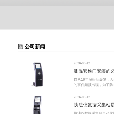
公司新闻
2026-06-12
测温安检门安装的
自从19年底疾病爆发，
的事件频频出现，为了防
广西南宁市卫建委发出通
尽快的安装安检门等设备
2026-06-12
传出引起了广大网友的讨
执法仪数据采集站
个，其一，安装安检门是
检门可以防范于未然。1
执法仪数据采集站自动化