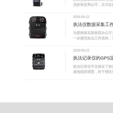
试行安检的首日，检查出
员的肯定和认可，正式在
刀具。近来伤医事件屡屡
执法仪数据采集站对于执
生安全感不足的问题，同
步，首先执法仪数据采集
2026-06-12
可以，能够保障急诊的快
据，执法仪接入执法仪数
执法仪数据采集工
取目标对象，并同步到采
传的功能，如果碰到网络
为贯彻落实国务院办公厅
的部分开始继续上传下载
一步规范执法工作流程，
头开始上传下载，能节省
推进执法队伍规范化建设
传输完毕之后，执法仪数
手。执法记录仪是我们队
2020-09-22
据和自动充电，方便执法
诚的记录了执法现场的客
仪数据效率。执法仪数据
执法记录仪的GPS
盾的发生。现在有了执法
管理系统，后台统计不同
的担忧便得到有效的解决
执法记录仪不仅保证了执
据，将统计结果以图表或
执法记录仪设备同时上传
速地指挥调度，对于辖区
有用户操作权限管理，自
传，通过数据线接入到采
一目了然，在城市管理工
号绑定，保障数据的合法
的视频、音频、图片、日
用。目前，绝大多数执法
的权限，明确规定上传权
传输速度非常快。数据采
GPS模块，GPS模块可
范围等，极大程度上保证
仪里的缓存数据，给执法
置。 智能执法仪爱户外ioutdoor C310内置GPS定位模
上传数据资料的同时，工
块，可通过移动网络将位
充电、校校时，做执法记
在平台的电子地图上显示
众法律意识的逐步提高，
执法人员到岗情况及根据
明"，通过工作站可以随