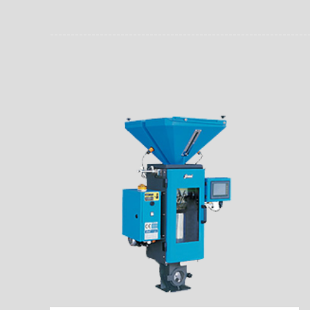
员。同时，内置NFC芯
场资料，直戳了当的展示
能，在实战中发挥着重要
了行政相对人对城管执法
安执法、卫生监督、城管
信力。
监督、林业园林、消防、
域。