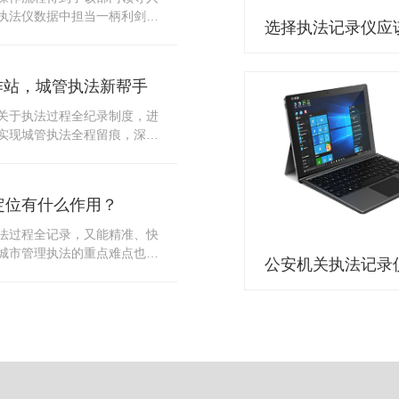
10多把各类刀具和一把管制类
执法仪数据中担当一柄利剑。
发生，安装安检门可以缓解医
法仪数据资料的管理分三大
时安检设备越发先进，效率还
站支持多台执法仪同时上传数
速通道顺畅就可以。
据采集站之后，设备能自动读
作站，城管执法新帮手
集站中，此外设备具有断点续
故障，可以从已经上传或下载
关于执法过程全纪录制度，进
未完成的部分，而没有必要从
实现城管执法全程留痕，深入
时间，提高速度。再者待数据
，给城管执法工作添加新帮
据采集站会自动清空执法仪数
员在路面执法的必备品，它忠
人员下次直接使用，提高执法
观事实，有效的遏止了双方矛
采集站还具有强大的数据存储
定位有什么作用？
仪数据采集工作站，执法队员
上传时段、不同重要级别的数
。每个采集工作站可支持多台
法过程全记录，又能精准、快
者报表的形式呈现；设备设置
数据，队员当天使用当天上
城市管理执法的重点难点也能
动将用户警员编号与执法仪编
集工作站，它会自动读取所有
作信息化中发挥着重要的作
性，同时系统可设置每个警员
志等信息，同步导入采集站，
记录仪都内置有定位功能的
限，下载权限，可检索的数据
集完成后自动会清空执法记录
以用来实时记录执法人员的位
数据资料的安全。
记录仪减减负，轻装上阵。在
作站也能自动为执法记录仪充
置信息实时发送到监控中心，
录仪的贴心小"保姆"。随着群
出设备的具体位置，实时查看
行政执法行为更加"阳光、透
执法环境迅速调配周边执法人
时调取证据视频，精准查阅现