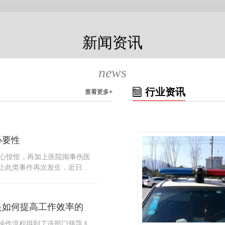
新闻资讯
news
行业资讯
查看更多+
必要性
人心惶惶，再加上医院闹事伤医
止此类事件再次发生，近日，
知，要求当地市属各三级医院
，开展安全工作。此消息一经
论，而争论的焦点大体只有两
是如何提高工作效率的
否会激化矛盾。其二，安装安
月6号当天，南宁市第二医院刚
操作流程得到了该部门领导人