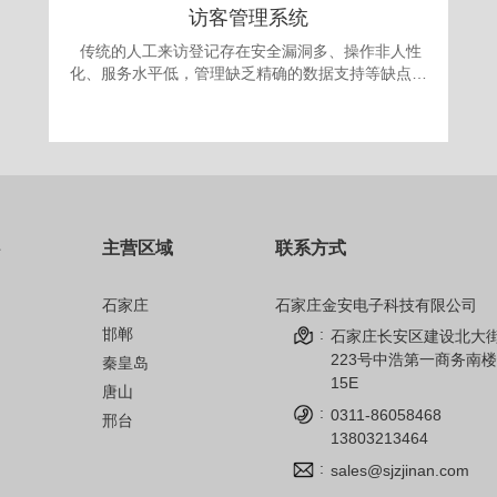
访客管理系统
传统的人工来访登记存在安全漏洞多、操作非人性
化、服务水平低，管理缺乏精确的数据支持等缺点。
更为严重的是采取“人工来访登记”的办法，犯罪份子
很容易就能用不真实的身份证或找借口应付门卫登记
要求，进入单位进行作案。发案后追查却有可能发现
登记的信息一概虚假，无从追查，登记也形同虚设。
面对日益翻新的犯罪手段，单位提高自身的治安手段
和防犯能力显得迫在眉捷。 为满足现代安全信息
化管理，应对日趋复杂的安全需求，公司自主开发的
主营区域
联系方式
访客机管理系统，技术先进、操作简单、性能可靠，
完全可以成为政府、军队大院、企事业单位、金融机
构、公安、院校安全保卫管理的得力助手。
石家庄
石家庄金安电子科技有限公司
邯郸
:
石家庄长安区建设北大
223号中浩第一商务南楼
秦皇岛
15E
唐山
:
0311-86058468
邢台
13803213464
:
sales@sjzjinan.com