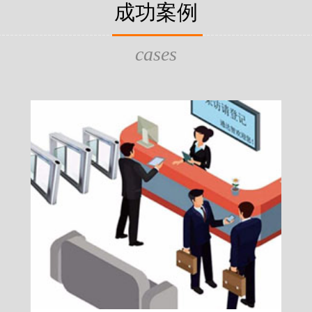
片，可支持身份证查验等拓展功
成功案例
给行政相对人看，有效的减少
的作用，能广泛应用于交警公
行为的误解，树立了执法的公
执法、海关执法、路政、质量
质量监督、公路铁路等各个领
cases