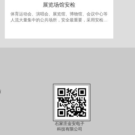
展览场馆安检
体育运动会、演唱会、展览馆、博物馆、会议中心等
人流大量集中的公共场所，安全最重要，采用安检门
和安检机检查随身携带的包裹可防止各种违禁品进
入，提供一个安全的环境。 对于室内型的展览馆，有
时还需要考虑最多人流量的问题，以免人员过多发生
拥挤产生事故，可使用本公司的出入口人流量统计系
统进行安全管理。
街
石家庄金安电子
科技有限公司