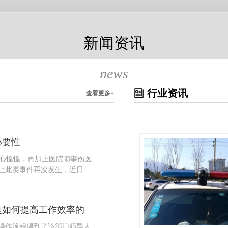
新闻资讯
news
行业资讯
查看更多+
必要性
人心惶惶，再加上医院闹事伤医
止此类事件再次发生，近日，
知，要求当地市属各三级医院
，开展安全工作。此消息一经
论，而争论的焦点大体只有两
是如何提高工作效率的
否会激化矛盾。其二，安装安
月6号当天，南宁市第二医院刚
操作流程得到了该部门领导人