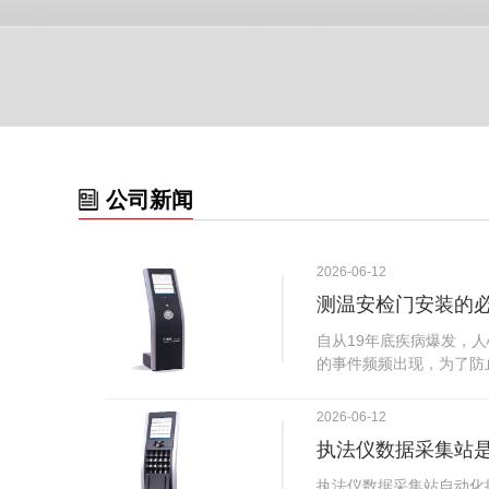
公司新闻
2026-06-12
测温安检门安装的
自从19年底疾病爆发，
的事件频频出现，为了防
广西南宁市卫建委发出通
尽快的安装安检门等设备
2026-06-12
传出引起了广大网友的讨
执法仪数据采集站
个，其一，安装安检门是
检门可以防范于未然。1
执法仪数据采集站自动化