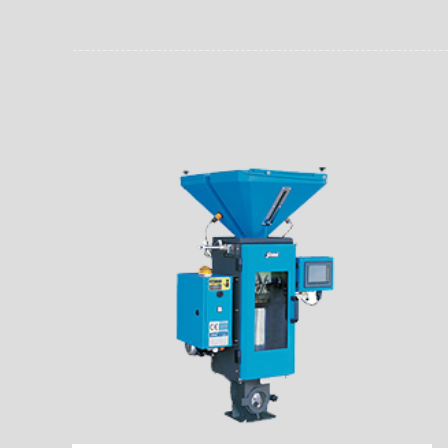
员。同时，内置NFC芯
场资料，直戳了当的展示
能，在实战中发挥着重要
了行政相对人对城管执法
安执法、卫生监督、城管
信力。
监督、林业园林、消防、
域。