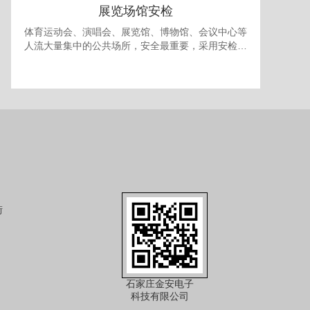
展览场馆安检
体育运动会、演唱会、展览馆、博物馆、会议中心等
人流大量集中的公共场所，安全最重要，采用安检门
和安检机检查随身携带的包裹可防止各种违禁品进
入，提供一个安全的环境。 对于室内型的展览馆，有
时还需要考虑最多人流量的问题，以免人员过多发生
拥挤产生事故，可使用本公司的出入口人流量统计系
统进行安全管理。
街
石家庄金安电子
科技有限公司