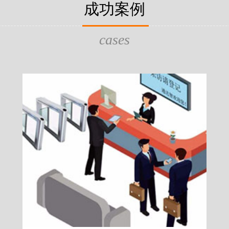
片，可支持身份证查验等拓展功
成功案例
给行政相对人看，有效的减少
的作用，能广泛应用于交警公
行为的误解，树立了执法的公
执法、海关执法、路政、质量
质量监督、公路铁路等各个领
cases