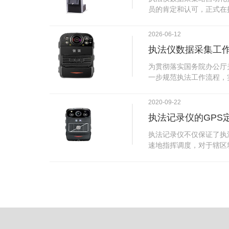
试行安检的首日，检查出
员的肯定和认可，正式在
刀具。近来伤医事件屡屡
执法仪数据采集站对于执
生安全感不足的问题，同
步，首先执法仪数据采集
2026-06-12
可以，能够保障急诊的快
据，执法仪接入执法仪数
执法仪数据采集工
取目标对象，并同步到采
传的功能，如果碰到网络
为贯彻落实国务院办公厅
的部分开始继续上传下载
一步规范执法工作流程，
头开始上传下载，能节省
推进执法队伍规范化建设
传输完毕之后，执法仪数
手。执法记录仪是我们队
2020-09-22
据和自动充电，方便执法
诚的记录了执法现场的客
仪数据效率。执法仪数据
执法记录仪的GPS
盾的发生。现在有了执法
管理系统，后台统计不同
的担忧便得到有效的解决
执法记录仪不仅保证了执
据，将统计结果以图表或
执法记录仪设备同时上传
速地指挥调度，对于辖区
有用户操作权限管理，自
传，通过数据线接入到采
一目了然，在城市管理工
号绑定，保障数据的合法
的视频、音频、图片、日
用。目前，绝大多数执法
的权限，明确规定上传权
传输速度非常快。数据采
GPS模块，GPS模块可
范围等，极大程度上保证
仪里的缓存数据，给执法
置。 智能执法仪爱户外ioutdoor C310内置GPS定位模
上传数据资料的同时，工
块，可通过移动网络将位
充电、校校时，做执法记
在平台的电子地图上显示
众法律意识的逐步提高，
执法人员到岗情况及根据
明"，通过工作站可以随