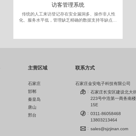
访客管理系统
传统的人工来访登记存在安全漏洞多、操作非人性
化、服务水平低，管理缺乏精确的数据支持等缺点。
更为严重的是采取“人工来访登记”的办法，犯罪份子
很容易就能用不真实的身份证或找借口应付门卫登记
要求，进入单位进行作案。发案后追查却有可能发现
登记的信息一概虚假，无从追查，登记也形同虚设。
面对日益翻新的犯罪手段，单位提高自身的治安手段
和防犯能力显得迫在眉捷。 为满足现代安全信息
化管理，应对日趋复杂的安全需求，公司自主开发的
主营区域
联系方式
访客机管理系统，技术先进、操作简单、性能可靠，
完全可以成为政府、军队大院、企事业单位、金融机
构、公安、院校安全保卫管理的得力助手。
石家庄
石家庄金安电子科技有限公司
邯郸
:
石家庄长安区建设北大
223号中浩第一商务南楼
秦皇岛
15E
唐山
:
0311-86058468
邢台
13803213464
:
sales@sjzjinan.com