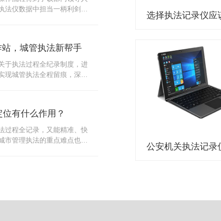
10多把各类刀具和一把管制类
执法仪数据中担当一柄利剑。
发生，安装安检门可以缓解医
法仪数据资料的管理分三大
时安检设备越发先进，效率还
站支持多台执法仪同时上传数
速通道顺畅就可以。
据采集站之后，设备能自动读
作站，城管执法新帮手
集站中，此外设备具有断点续
故障，可以从已经上传或下载
关于执法过程全纪录制度，进
未完成的部分，而没有必要从
实现城管执法全程留痕，深入
时间，提高速度。再者待数据
，给城管执法工作添加新帮
据采集站会自动清空执法仪数
员在路面执法的必备品，它忠
人员下次直接使用，提高执法
观事实，有效的遏止了双方矛
采集站还具有强大的数据存储
定位有什么作用？
仪数据采集工作站，执法队员
上传时段、不同重要级别的数
。每个采集工作站可支持多台
法过程全记录，又能精准、快
者报表的形式呈现；设备设置
数据，队员当天使用当天上
城市管理执法的重点难点也能
动将用户警员编号与执法仪编
集工作站，它会自动读取所有
作信息化中发挥着重要的作
性，同时系统可设置每个警员
志等信息，同步导入采集站，
记录仪都内置有定位功能的
限，下载权限，可检索的数据
集完成后自动会清空执法记录
以用来实时记录执法人员的位
数据资料的安全。
记录仪减减负，轻装上阵。在
作站也能自动为执法记录仪充
置信息实时发送到监控中心，
录仪的贴心小"保姆"。随着群
出设备的具体位置，实时查看
行政执法行为更加"阳光、透
执法环境迅速调配周边执法人
时调取证据视频，精准查阅现