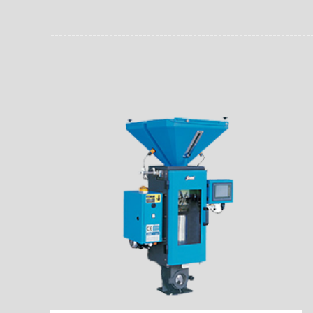
员。同时，内置NFC芯
场资料，直戳了当的展示
能，在实战中发挥着重要
了行政相对人对城管执法
安执法、卫生监督、城管
信力。
监督、林业园林、消防、
域。