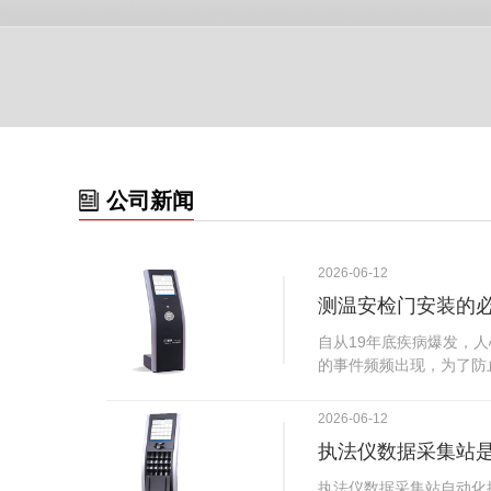
公司新闻
2026-06-12
测温安检门安装的
自从19年底疾病爆发，
的事件频频出现，为了防
广西南宁市卫建委发出通
尽快的安装安检门等设备
2026-06-12
传出引起了广大网友的讨
执法仪数据采集站
个，其一，安装安检门是
检门可以防范于未然。1
执法仪数据采集站自动化