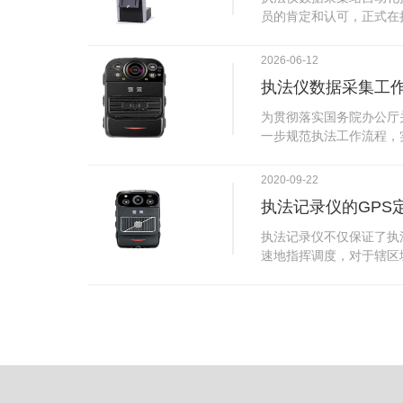
试行安检的首日，检查出
员的肯定和认可，正式在
刀具。近来伤医事件屡屡
执法仪数据采集站对于执
生安全感不足的问题，同
步，首先执法仪数据采集
2026-06-12
可以，能够保障急诊的快
据，执法仪接入执法仪数
执法仪数据采集工
取目标对象，并同步到采
传的功能，如果碰到网络
为贯彻落实国务院办公厅
的部分开始继续上传下载
一步规范执法工作流程，
头开始上传下载，能节省
推进执法队伍规范化建设
传输完毕之后，执法仪数
手。执法记录仪是我们队
2020-09-22
据和自动充电，方便执法
诚的记录了执法现场的客
仪数据效率。执法仪数据
执法记录仪的GPS
盾的发生。现在有了执法
管理系统，后台统计不同
的担忧便得到有效的解决
执法记录仪不仅保证了执
据，将统计结果以图表或
执法记录仪设备同时上传
速地指挥调度，对于辖区
有用户操作权限管理，自
传，通过数据线接入到采
一目了然，在城市管理工
号绑定，保障数据的合法
的视频、音频、图片、日
用。目前，绝大多数执法
的权限，明确规定上传权
传输速度非常快。数据采
GPS模块，GPS模块可
范围等，极大程度上保证
仪里的缓存数据，给执法
置。 智能执法仪爱户外ioutdoor C310内置GPS定位模
上传数据资料的同时，工
块，可通过移动网络将位
充电、校校时，做执法记
在平台的电子地图上显示
众法律意识的逐步提高，
执法人员到岗情况及根据
明"，通过工作站可以随