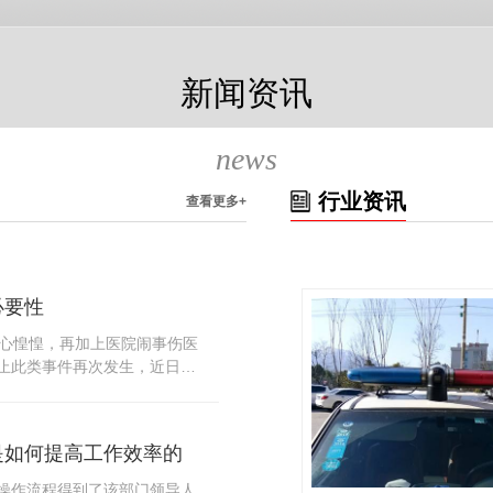
新闻资讯
news
行业资讯
查看更多+
必要性
人心惶惶，再加上医院闹事伤医
止此类事件再次发生，近日，
知，要求当地市属各三级医院
，开展安全工作。此消息一经
论，而争论的焦点大体只有两
是如何提高工作效率的
否会激化矛盾。其二，安装安
月6号当天，南宁市第二医院刚
操作流程得到了该部门领导人