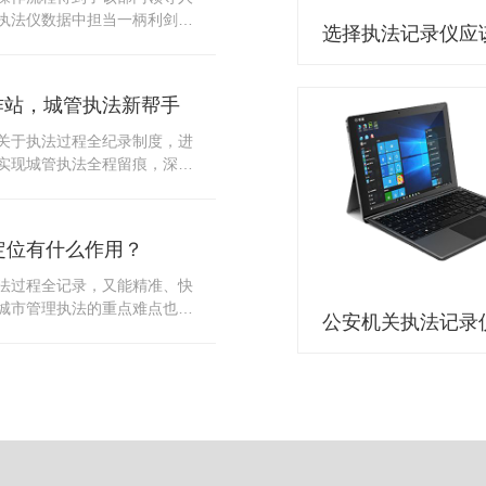
10多把各类刀具和一把管制类
执法仪数据中担当一柄利剑。
发生，安装安检门可以缓解医
法仪数据资料的管理分三大
时安检设备越发先进，效率还
站支持多台执法仪同时上传数
速通道顺畅就可以。
据采集站之后，设备能自动读
作站，城管执法新帮手
集站中，此外设备具有断点续
故障，可以从已经上传或下载
关于执法过程全纪录制度，进
未完成的部分，而没有必要从
实现城管执法全程留痕，深入
时间，提高速度。再者待数据
，给城管执法工作添加新帮
据采集站会自动清空执法仪数
员在路面执法的必备品，它忠
人员下次直接使用，提高执法
观事实，有效的遏止了双方矛
采集站还具有强大的数据存储
定位有什么作用？
仪数据采集工作站，执法队员
上传时段、不同重要级别的数
。每个采集工作站可支持多台
法过程全记录，又能精准、快
者报表的形式呈现；设备设置
数据，队员当天使用当天上
城市管理执法的重点难点也能
动将用户警员编号与执法仪编
集工作站，它会自动读取所有
作信息化中发挥着重要的作
性，同时系统可设置每个警员
志等信息，同步导入采集站，
记录仪都内置有定位功能的
限，下载权限，可检索的数据
集完成后自动会清空执法记录
以用来实时记录执法人员的位
数据资料的安全。
记录仪减减负，轻装上阵。在
作站也能自动为执法记录仪充
置信息实时发送到监控中心，
录仪的贴心小"保姆"。随着群
出设备的具体位置，实时查看
行政执法行为更加"阳光、透
执法环境迅速调配周边执法人
时调取证据视频，精准查阅现