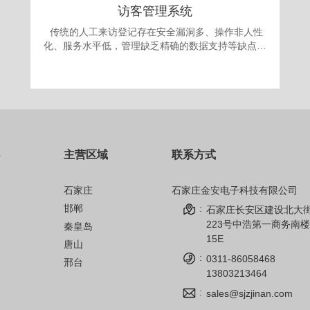
访客管理系统
传统的人工来访登记存在安全漏洞多、操作非人性
化、服务水平低，管理缺乏精确的数据支持等缺点。
更为严重的是采取“人工来访登记”的办法，犯罪份子
很容易就能用不真实的身份证或找借口应付门卫登记
要求，进入单位进行作案。发案后追查却有可能发现
登记的信息一概虚假，无从追查，登记也形同虚设。
面对日益翻新的犯罪手段，单位提高自身的治安手段
和防犯能力显得迫在眉捷。 为满足现代安全信息
化管理，应对日趋复杂的安全需求，公司自主开发的
主营区域
联系方式
访客机管理系统，技术先进、操作简单、性能可靠，
完全可以成为政府、军队大院、企事业单位、金融机
构、公安、院校安全保卫管理的得力助手。
石家庄
石家庄金安电子科技有限公司
邯郸
:
石家庄长安区建设北大
223号中浩第一商务南楼
秦皇岛
15E
唐山
:
0311-86058468
邢台
13803213464
:
sales@sjzjinan.com