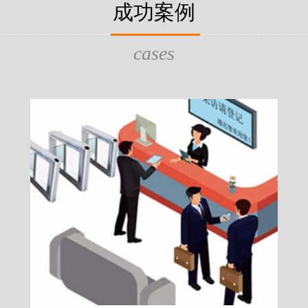
片，可支持身份证查验等拓展功
成功案例
给行政相对人看，有效的减少
的作用，能广泛应用于交警公
行为的误解，树立了执法的公
执法、海关执法、路政、质量
质量监督、公路铁路等各个领
cases