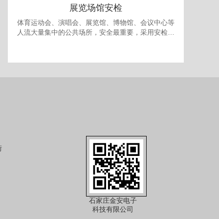
展览场馆安检
体育运动会、演唱会、展览馆、博物馆、会议中心等
人流大量集中的公共场所，安全最重要，采用安检门
和安检机检查随身携带的包裹可防止各种违禁品进
入，提供一个安全的环境。 对于室内型的展览馆，有
时还需要考虑最多人流量的问题，以免人员过多发生
拥挤产生事故，可使用本公司的出入口人流量统计系
统进行安全管理。
街
石家庄金安电子
科技有限公司