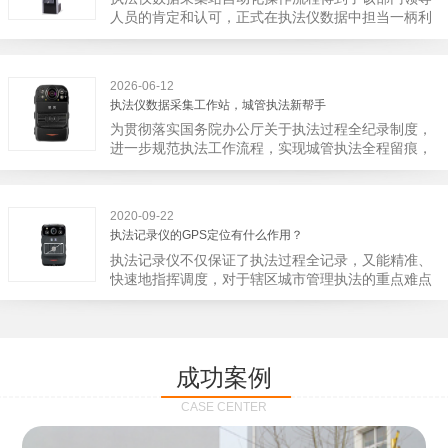
宁市第二医院刚试行安检的首日，检查出10多把各类
人员的肯定和认可，正式在执法仪数据中担当一柄利
刀具和一把管制类刀具。近来伤医事件屡屡发生，安
剑。 执法仪数据采集站对于执法仪数据资料的管理
装安检门可以缓解医生安全感不足的问题，同时安检
分三大步，首先执法仪数据采集站支持多台执法仪同
设备越发先进，效率还可以，能够保障急诊的快速通
时上传数据，执法仪接入执法仪数据采集站之后，设
道顺畅就可以。
2026-06-12
备能自动读取目标对象，并同步到采集站中，此外设
执法仪数据采集工作站，城管执法新帮手
备具有断点续传的功能，如果碰到网络故障，可以从
为贯彻落实国务院办公厅关于执法过程全纪录制度，
已经上传或下载的部分开始继续上传下载未完成的部
进一步规范执法工作流程，实现城管执法全程留痕，
分，而没有必要从头开始上传下载，能节省时间，提
深入推进执法队伍规范化建设，给城管执法工作添加
高速度。再者待数据传输完毕之后，执法仪数据采集
新帮手。执法记录仪是我们队员在路面执法的必备
站会自动清空执法仪数据和自动充电，方便执法人员
品，它忠诚的记录了执法现场的客观事实，有效的遏
下次直接使用，提高执法仪数据效率。执法仪数据采
2020-09-22
止了双方矛盾的发生。现在有了执法仪数据采集工作
集站还具有强大的数据存储管理系统，后台统计不同
执法记录仪的GPS定位有什么作用？
站，执法队员的担忧便得到有效的解决。每个采集工
上传时段、不同重要级别的数据，将统计结果以图表
执法记录仪不仅保证了执法过程全记录，又能精准、
作站可支持多台执法记录仪设备同时上传数据，队员
或者报表的形式呈现；设备设置有用户操作权限管
快速地指挥调度，对于辖区城市管理执法的重点难点
当天使用当天上传，通过数据线接入到采集工作站，
理，自动将用户警员编号与执法仪编号绑定，保障数
也能一目了然，在城市管理工作信息化中发挥着重要
它会自动读取所有的视频、音频、图片、日志等信
据的合法性，同时系统可设置每个警员的权限，明确
的作用。目前，绝大多数执法记录仪都内置有定位功
息，同步导入采集站，传输速度非常快。数据采集完
规定上传权限，下载权限，可检索的数据范围等，极
能的GPS模块，GPS模块可以用来实时记录执法人员
成后自动会清空执法记录仪里的缓存数据，给执法记
大程度上保证数据资料的安全。
的位置。 智能执法仪爱户外ioutdoor C310内置GPS
录仪减减负，轻装上阵。在上传数据资料的同时，工
成功案例
定位模块，可通过移动网络将位置信息实时发送到监
作站也能自动为执法记录仪充充电、校校时，做执法
控中心，在平台的电子地图上显示出设备的具体位
记录仪的贴心小"保姆"。随着群众法律意识的逐步提
CASE CENTER
置，实时查看执法人员到岗情况及根据执法环境迅速
高，行政执法行为更加"阳光、透明"，通过工作站可
调配周边执法人员。同时，内置NFC芯片，可支持身
以随时调取证据视频，精准查阅现场资料，直戳了当