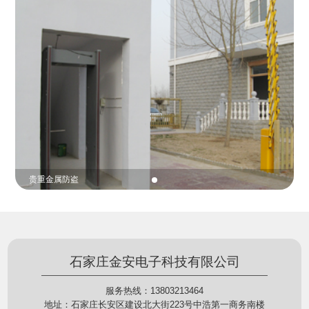
份证查验等拓展功能，在实战中发挥着重要的作用，
的展示给行政相对人看，有效的减少了行政相对人对
能广泛应用于交警公安执法、卫生监督、城管执法、
城管执法行为的误解，树立了执法的公信力。
海关执法、路政、质量监督、林业园林、消防、质量
监督、公路铁路等各个领域。
贵重金属防盗
石家庄金安电子科技有限公司
服务热线：13803213464
地址：石家庄长安区建设北大街223号中浩第一商务南楼