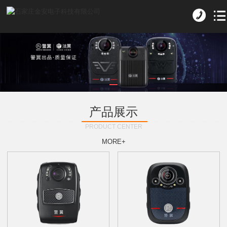
产品展示
PRODUCT CENTER
MORE+