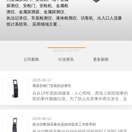
探测仪、安检门、安检机、金属检
测仪、金属探测器、金属探测仪、
执法记录仪、车底检测仪、液体检测仪、访客机、出入口人流量
统计系统等。 应用领域主要...
NEWS CENTER
公司新闻
行业资讯
更多新闻
2026-06-12
测温安检门安装的必要性
自从19年底疾病爆发，人心惶惶，再加上医院闹事伤
医的事件频频出现，为了防止此类事件再次发生，近
日，广西南宁市卫建委发出通知，要求当地市属各三
级医院尽快的安装安检门等设备，开展安全工作。此
消息一经传出引起了广大网友的讨论，而争论的焦点
2026-06-12
大体只有两个，其一，安装安检门是否会激化矛盾。
执法仪数据采集站是如何提高工作效率的
其二，安装安检门可以防范于未然。1月6号当天，南
执法仪数据采集站自动化操作流程得到了该部门领导