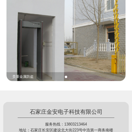
份证查验等拓展功能，在实战中发挥着重要的作用，
的展示给行政相对人看，有效的减少了行政相对人对
能广泛应用于交警公安执法、卫生监督、城管执法、
城管执法行为的误解，树立了执法的公信力。
海关执法、路政、质量监督、林业园林、消防、质量
监督、公路铁路等各个领域。
贵重金属防盗
石家庄金安电子科技有限公司
服务热线：13803213464
地址：石家庄长安区建设北大街223号中浩第一商务南楼