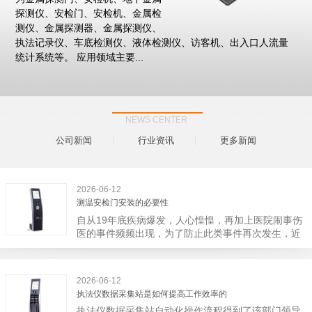
探测仪、安检门、安检机、金属检
测仪、金属探测器、金属探测仪、
执法记录仪、车底检测仪、液体检测仪、访客机、出入口人流量
统计系统等。 应用领域主要...
NEWS CENTER
公司新闻
行业资讯
更多新闻
2026-06-12
测温安检门安装的必要性
自从19年底疾病爆发，人心惶惶，再加上医院闹事伤
医的事件频频出现，为了防止此类事件再次发生，近
日，广西南宁市卫建委发出通知，要求当地市属各三
级医院尽快的安装安检门等设备，开展安全工作。此
消息一经传出引起了广大网友的讨论，而争论的焦点
2026-06-12
大体只有两个，其一，安装安检门是否会激化矛盾。
执法仪数据采集站是如何提高工作效率的
其二，安装安检门可以防范于未然。1月6号当天，南
执法仪数据采集站自动化操作流程得到了该部门领导