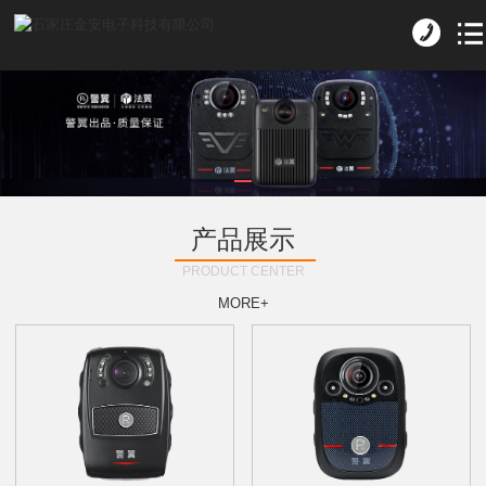
产品展示
PRODUCT CENTER
MORE+