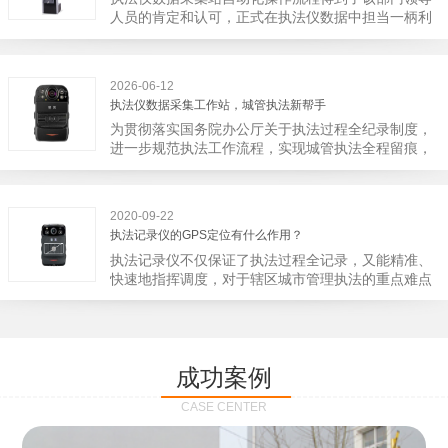
宁市第二医院刚试行安检的首日，检查出10多把各类
人员的肯定和认可，正式在执法仪数据中担当一柄利
刀具和一把管制类刀具。近来伤医事件屡屡发生，安
剑。 执法仪数据采集站对于执法仪数据资料的管理
装安检门可以缓解医生安全感不足的问题，同时安检
分三大步，首先执法仪数据采集站支持多台执法仪同
设备越发先进，效率还可以，能够保障急诊的快速通
时上传数据，执法仪接入执法仪数据采集站之后，设
道顺畅就可以。
2026-06-12
备能自动读取目标对象，并同步到采集站中，此外设
执法仪数据采集工作站，城管执法新帮手
备具有断点续传的功能，如果碰到网络故障，可以从
为贯彻落实国务院办公厅关于执法过程全纪录制度，
已经上传或下载的部分开始继续上传下载未完成的部
进一步规范执法工作流程，实现城管执法全程留痕，
分，而没有必要从头开始上传下载，能节省时间，提
深入推进执法队伍规范化建设，给城管执法工作添加
高速度。再者待数据传输完毕之后，执法仪数据采集
新帮手。执法记录仪是我们队员在路面执法的必备
站会自动清空执法仪数据和自动充电，方便执法人员
品，它忠诚的记录了执法现场的客观事实，有效的遏
下次直接使用，提高执法仪数据效率。执法仪数据采
2020-09-22
止了双方矛盾的发生。现在有了执法仪数据采集工作
集站还具有强大的数据存储管理系统，后台统计不同
执法记录仪的GPS定位有什么作用？
站，执法队员的担忧便得到有效的解决。每个采集工
上传时段、不同重要级别的数据，将统计结果以图表
执法记录仪不仅保证了执法过程全记录，又能精准、
作站可支持多台执法记录仪设备同时上传数据，队员
或者报表的形式呈现；设备设置有用户操作权限管
快速地指挥调度，对于辖区城市管理执法的重点难点
当天使用当天上传，通过数据线接入到采集工作站，
理，自动将用户警员编号与执法仪编号绑定，保障数
也能一目了然，在城市管理工作信息化中发挥着重要
它会自动读取所有的视频、音频、图片、日志等信
据的合法性，同时系统可设置每个警员的权限，明确
的作用。目前，绝大多数执法记录仪都内置有定位功
息，同步导入采集站，传输速度非常快。数据采集完
规定上传权限，下载权限，可检索的数据范围等，极
能的GPS模块，GPS模块可以用来实时记录执法人员
成后自动会清空执法记录仪里的缓存数据，给执法记
大程度上保证数据资料的安全。
的位置。 智能执法仪爱户外ioutdoor C310内置GPS
录仪减减负，轻装上阵。在上传数据资料的同时，工
成功案例
定位模块，可通过移动网络将位置信息实时发送到监
作站也能自动为执法记录仪充充电、校校时，做执法
控中心，在平台的电子地图上显示出设备的具体位
记录仪的贴心小"保姆"。随着群众法律意识的逐步提
CASE CENTER
置，实时查看执法人员到岗情况及根据执法环境迅速
高，行政执法行为更加"阳光、透明"，通过工作站可
调配周边执法人员。同时，内置NFC芯片，可支持身
以随时调取证据视频，精准查阅现场资料，直戳了当