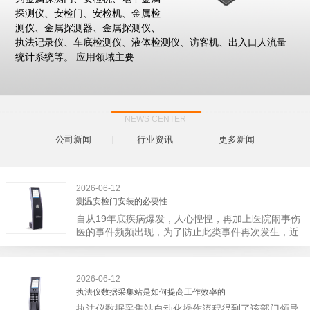
探测仪、安检门、安检机、金属检
测仪、金属探测器、金属探测仪、
执法记录仪、车底检测仪、液体检测仪、访客机、出入口人流量
统计系统等。 应用领域主要...
NEWS CENTER
公司新闻
行业资讯
更多新闻
2026-06-12
测温安检门安装的必要性
自从19年底疾病爆发，人心惶惶，再加上医院闹事伤
医的事件频频出现，为了防止此类事件再次发生，近
日，广西南宁市卫建委发出通知，要求当地市属各三
级医院尽快的安装安检门等设备，开展安全工作。此
消息一经传出引起了广大网友的讨论，而争论的焦点
2026-06-12
大体只有两个，其一，安装安检门是否会激化矛盾。
执法仪数据采集站是如何提高工作效率的
其二，安装安检门可以防范于未然。1月6号当天，南
执法仪数据采集站自动化操作流程得到了该部门领导