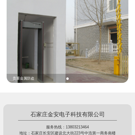
份证查验等拓展功能，在实战中发挥着重要的作用，
的展示给行政相对人看，有效的减少了行政相对人对
能广泛应用于交警公安执法、卫生监督、城管执法、
城管执法行为的误解，树立了执法的公信力。
海关执法、路政、质量监督、林业园林、消防、质量
监督、公路铁路等各个领域。
贵重金属防盗
石家庄金安电子科技有限公司
服务热线：13803213464
地址：石家庄长安区建设北大街223号中浩第一商务南楼