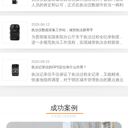
宁市第二医院刚试行安检的首日，检查出10多把各类
人员的肯定和认可，正式在执法仪数据中担当一柄利
刀具和一把管制类刀具。近来伤医事件屡屡发生，安
剑。 执法仪数据采集站对于执法仪数据资料的管理
装安检门可以缓解医生安全感不足的问题，同时安检
分三大步，首先执法仪数据采集站支持多台执法仪同
设备越发先进，效率还可以，能够保障急诊的快速通
时上传数据，执法仪接入执法仪数据采集站之后，设
道顺畅就可以。
2026-06-12
备能自动读取目标对象，并同步到采集站中，此外设
执法仪数据采集工作站，城管执法新帮手
备具有断点续传的功能，如果碰到网络故障，可以从
为贯彻落实国务院办公厅关于执法过程全纪录制度，
已经上传或下载的部分开始继续上传下载未完成的部
进一步规范执法工作流程，实现城管执法全程留痕，
分，而没有必要从头开始上传下载，能节省时间，提
深入推进执法队伍规范化建设，给城管执法工作添加
高速度。再者待数据传输完毕之后，执法仪数据采集
新帮手。执法记录仪是我们队员在路面执法的必备
站会自动清空执法仪数据和自动充电，方便执法人员
品，它忠诚的记录了执法现场的客观事实，有效的遏
下次直接使用，提高执法仪数据效率。执法仪数据采
2020-09-22
止了双方矛盾的发生。现在有了执法仪数据采集工作
集站还具有强大的数据存储管理系统，后台统计不同
执法记录仪的GPS定位有什么作用？
站，执法队员的担忧便得到有效的解决。每个采集工
上传时段、不同重要级别的数据，将统计结果以图表
执法记录仪不仅保证了执法过程全记录，又能精准、
作站可支持多台执法记录仪设备同时上传数据，队员
或者报表的形式呈现；设备设置有用户操作权限管
快速地指挥调度，对于辖区城市管理执法的重点难点
当天使用当天上传，通过数据线接入到采集工作站，
理，自动将用户警员编号与执法仪编号绑定，保障数
也能一目了然，在城市管理工作信息化中发挥着重要
它会自动读取所有的视频、音频、图片、日志等信
据的合法性，同时系统可设置每个警员的权限，明确
的作用。目前，绝大多数执法记录仪都内置有定位功
息，同步导入采集站，传输速度非常快。数据采集完
规定上传权限，下载权限，可检索的数据范围等，极
能的GPS模块，GPS模块可以用来实时记录执法人员
成后自动会清空执法记录仪里的缓存数据，给执法记
大程度上保证数据资料的安全。
的位置。 智能执法仪爱户外ioutdoor C310内置GPS
录仪减减负，轻装上阵。在上传数据资料的同时，工
成功案例
定位模块，可通过移动网络将位置信息实时发送到监
作站也能自动为执法记录仪充充电、校校时，做执法
控中心，在平台的电子地图上显示出设备的具体位
记录仪的贴心小"保姆"。随着群众法律意识的逐步提
CASE CENTER
置，实时查看执法人员到岗情况及根据执法环境迅速
高，行政执法行为更加"阳光、透明"，通过工作站可
调配周边执法人员。同时，内置NFC芯片，可支持身
以随时调取证据视频，精准查阅现场资料，直戳了当