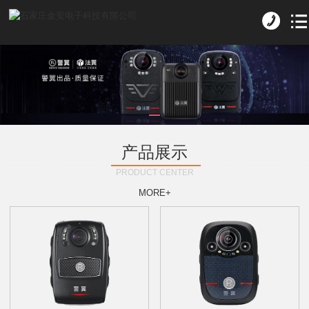
产品展示
PRODUCT CENTER
MORE+