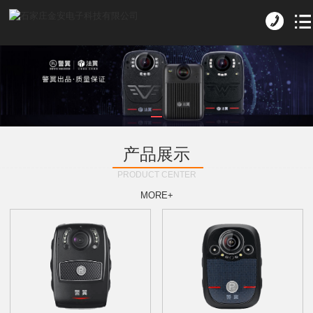
产品展示
PRODUCT CENTER
MORE+