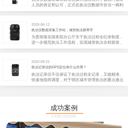
宁市第二医院刚试行安检的首日，检查出10多把各类
人员的肯定和认可，正式在执法仪数据中担当一柄利
刀具和一把管制类刀具。近来伤医事件屡屡发生，安
剑。 执法仪数据采集站对于执法仪数据资料的管理
装安检门可以缓解医生安全感不足的问题，同时安检
分三大步，首先执法仪数据采集站支持多台执法仪同
设备越发先进，效率还可以，能够保障急诊的快速通
时上传数据，执法仪接入执法仪数据采集站之后，设
道顺畅就可以。
2026-06-12
备能自动读取目标对象，并同步到采集站中，此外设
执法仪数据采集工作站，城管执法新帮手
备具有断点续传的功能，如果碰到网络故障，可以从
为贯彻落实国务院办公厅关于执法过程全纪录制度，
已经上传或下载的部分开始继续上传下载未完成的部
进一步规范执法工作流程，实现城管执法全程留痕，
分，而没有必要从头开始上传下载，能节省时间，提
深入推进执法队伍规范化建设，给城管执法工作添加
高速度。再者待数据传输完毕之后，执法仪数据采集
新帮手。执法记录仪是我们队员在路面执法的必备
站会自动清空执法仪数据和自动充电，方便执法人员
品，它忠诚的记录了执法现场的客观事实，有效的遏
下次直接使用，提高执法仪数据效率。执法仪数据采
2020-09-22
止了双方矛盾的发生。现在有了执法仪数据采集工作
集站还具有强大的数据存储管理系统，后台统计不同
执法记录仪的GPS定位有什么作用？
站，执法队员的担忧便得到有效的解决。每个采集工
上传时段、不同重要级别的数据，将统计结果以图表
执法记录仪不仅保证了执法过程全记录，又能精准、
作站可支持多台执法记录仪设备同时上传数据，队员
或者报表的形式呈现；设备设置有用户操作权限管
快速地指挥调度，对于辖区城市管理执法的重点难点
当天使用当天上传，通过数据线接入到采集工作站，
理，自动将用户警员编号与执法仪编号绑定，保障数
也能一目了然，在城市管理工作信息化中发挥着重要
它会自动读取所有的视频、音频、图片、日志等信
据的合法性，同时系统可设置每个警员的权限，明确
的作用。目前，绝大多数执法记录仪都内置有定位功
息，同步导入采集站，传输速度非常快。数据采集完
规定上传权限，下载权限，可检索的数据范围等，极
能的GPS模块，GPS模块可以用来实时记录执法人员
成后自动会清空执法记录仪里的缓存数据，给执法记
大程度上保证数据资料的安全。
的位置。 智能执法仪爱户外ioutdoor C310内置GPS
录仪减减负，轻装上阵。在上传数据资料的同时，工
成功案例
定位模块，可通过移动网络将位置信息实时发送到监
作站也能自动为执法记录仪充充电、校校时，做执法
控中心，在平台的电子地图上显示出设备的具体位
记录仪的贴心小"保姆"。随着群众法律意识的逐步提
CASE CENTER
置，实时查看执法人员到岗情况及根据执法环境迅速
高，行政执法行为更加"阳光、透明"，通过工作站可
调配周边执法人员。同时，内置NFC芯片，可支持身
以随时调取证据视频，精准查阅现场资料，直戳了当