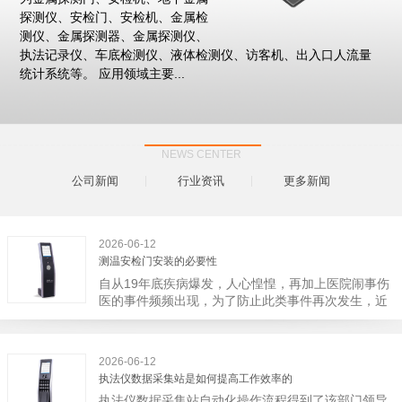
探测仪、安检门、安检机、金属检
测仪、金属探测器、金属探测仪、
执法记录仪、车底检测仪、液体检测仪、访客机、出入口人流量
统计系统等。 应用领域主要...
NEWS CENTER
公司新闻
行业资讯
更多新闻
2026-06-12
测温安检门安装的必要性
自从19年底疾病爆发，人心惶惶，再加上医院闹事伤
医的事件频频出现，为了防止此类事件再次发生，近
日，广西南宁市卫建委发出通知，要求当地市属各三
级医院尽快的安装安检门等设备，开展安全工作。此
消息一经传出引起了广大网友的讨论，而争论的焦点
2026-06-12
大体只有两个，其一，安装安检门是否会激化矛盾。
执法仪数据采集站是如何提高工作效率的
其二，安装安检门可以防范于未然。1月6号当天，南
执法仪数据采集站自动化操作流程得到了该部门领导