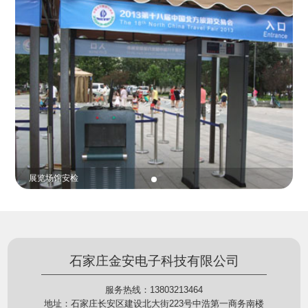
份证查验等拓展功能，在实战中发挥着重要的作用，
的展示给行政相对人看，有效的减少了行政相对人对
能广泛应用于交警公安执法、卫生监督、城管执法、
城管执法行为的误解，树立了执法的公信力。
海关执法、路政、质量监督、林业园林、消防、质量
监督、公路铁路等各个领域。
贵重金属防盗
石家庄金安电子科技有限公司
服务热线：13803213464
地址：石家庄长安区建设北大街223号中浩第一商务南楼