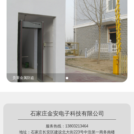
份证查验等拓展功能，在实战中发挥着重要的作用，
的展示给行政相对人看，有效的减少了行政相对人对
能广泛应用于交警公安执法、卫生监督、城管执法、
城管执法行为的误解，树立了执法的公信力。
海关执法、路政、质量监督、林业园林、消防、质量
监督、公路铁路等各个领域。
贵重金属防盗
石家庄金安电子科技有限公司
服务热线：13803213464
地址：石家庄长安区建设北大街223号中浩第一商务南楼