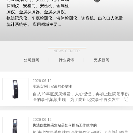
探测仪、安检门、安检机、金属检
测仪、金属探测器、金属探测仪、
执法记录仪、车底检测仪、液体检测仪、访客机、出入口人流量
统计系统等。 应用领域主要...
NEWS CENTER
公司新闻
行业资讯
更多新闻
2026-06-12
测温安检门安装的必要性
自从19年底疾病爆发，人心惶惶，再加上医院闹事伤
医的事件频频出现，为了防止此类事件再次发生，近
日，广西南宁市卫建委发出通知，要求当地市属各三
级医院尽快的安装安检门等设备，开展安全工作。此
消息一经传出引起了广大网友的讨论，而争论的焦点
2026-06-12
大体只有两个，其一，安装安检门是否会激化矛盾。
执法仪数据采集站是如何提高工作效率的
其二，安装安检门可以防范于未然。1月6号当天，南
执法仪数据采集站自动化操作流程得到了该部门领导