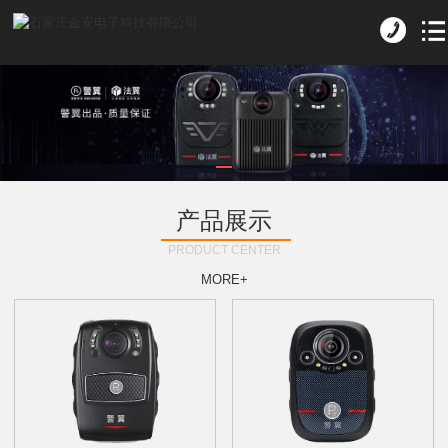
产品展示
PRODUCT CENTER
MORE+