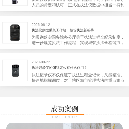
宁市第二医院刚试行安检的首日，检查出10多把各类
人员的肯定和认可，正式在执法仪数据中担当一柄利
刀具和一把管制类刀具。近来伤医事件屡屡发生，安
剑。 执法仪数据采集站对于执法仪数据资料的管理
装安检门可以缓解医生安全感不足的问题，同时安检
分三大步，首先执法仪数据采集站支持多台执法仪同
设备越发先进，效率还可以，能够保障急诊的快速通
时上传数据，执法仪接入执法仪数据采集站之后，设
道顺畅就可以。
2026-06-12
备能自动读取目标对象，并同步到采集站中，此外设
执法仪数据采集工作站，城管执法新帮手
备具有断点续传的功能，如果碰到网络故障，可以从
为贯彻落实国务院办公厅关于执法过程全纪录制度，
已经上传或下载的部分开始继续上传下载未完成的部
进一步规范执法工作流程，实现城管执法全程留痕，
分，而没有必要从头开始上传下载，能节省时间，提
深入推进执法队伍规范化建设，给城管执法工作添加
高速度。再者待数据传输完毕之后，执法仪数据采集
新帮手。执法记录仪是我们队员在路面执法的必备
站会自动清空执法仪数据和自动充电，方便执法人员
品，它忠诚的记录了执法现场的客观事实，有效的遏
下次直接使用，提高执法仪数据效率。执法仪数据采
2020-09-22
止了双方矛盾的发生。现在有了执法仪数据采集工作
集站还具有强大的数据存储管理系统，后台统计不同
执法记录仪的GPS定位有什么作用？
站，执法队员的担忧便得到有效的解决。每个采集工
上传时段、不同重要级别的数据，将统计结果以图表
执法记录仪不仅保证了执法过程全记录，又能精准、
作站可支持多台执法记录仪设备同时上传数据，队员
或者报表的形式呈现；设备设置有用户操作权限管
快速地指挥调度，对于辖区城市管理执法的重点难点
当天使用当天上传，通过数据线接入到采集工作站，
理，自动将用户警员编号与执法仪编号绑定，保障数
也能一目了然，在城市管理工作信息化中发挥着重要
它会自动读取所有的视频、音频、图片、日志等信
据的合法性，同时系统可设置每个警员的权限，明确
的作用。目前，绝大多数执法记录仪都内置有定位功
息，同步导入采集站，传输速度非常快。数据采集完
规定上传权限，下载权限，可检索的数据范围等，极
能的GPS模块，GPS模块可以用来实时记录执法人员
成后自动会清空执法记录仪里的缓存数据，给执法记
大程度上保证数据资料的安全。
的位置。 智能执法仪爱户外ioutdoor C310内置GPS
录仪减减负，轻装上阵。在上传数据资料的同时，工
成功案例
定位模块，可通过移动网络将位置信息实时发送到监
作站也能自动为执法记录仪充充电、校校时，做执法
控中心，在平台的电子地图上显示出设备的具体位
记录仪的贴心小"保姆"。随着群众法律意识的逐步提
CASE CENTER
置，实时查看执法人员到岗情况及根据执法环境迅速
高，行政执法行为更加"阳光、透明"，通过工作站可
调配周边执法人员。同时，内置NFC芯片，可支持身
以随时调取证据视频，精准查阅现场资料，直戳了当