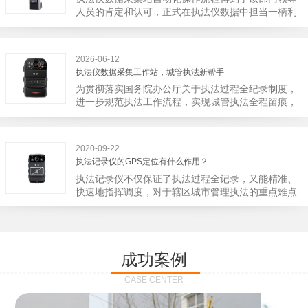
宁市第二医院刚试行安检的首日，检查出10多把各类
人员的肯定和认可，正式在执法仪数据中担当一柄利
刀具和一把管制类刀具。近来伤医事件屡屡发生，安
剑。 执法仪数据采集站对于执法仪数据资料的管理
装安检门可以缓解医生安全感不足的问题，同时安检
分三大步，首先执法仪数据采集站支持多台执法仪同
设备越发先进，效率还可以，能够保障急诊的快速通
时上传数据，执法仪接入执法仪数据采集站之后，设
道顺畅就可以。
2026-06-12
备能自动读取目标对象，并同步到采集站中，此外设
执法仪数据采集工作站，城管执法新帮手
备具有断点续传的功能，如果碰到网络故障，可以从
为贯彻落实国务院办公厅关于执法过程全纪录制度，
已经上传或下载的部分开始继续上传下载未完成的部
进一步规范执法工作流程，实现城管执法全程留痕，
分，而没有必要从头开始上传下载，能节省时间，提
深入推进执法队伍规范化建设，给城管执法工作添加
高速度。再者待数据传输完毕之后，执法仪数据采集
新帮手。执法记录仪是我们队员在路面执法的必备
站会自动清空执法仪数据和自动充电，方便执法人员
品，它忠诚的记录了执法现场的客观事实，有效的遏
下次直接使用，提高执法仪数据效率。执法仪数据采
2020-09-22
止了双方矛盾的发生。现在有了执法仪数据采集工作
集站还具有强大的数据存储管理系统，后台统计不同
执法记录仪的GPS定位有什么作用？
站，执法队员的担忧便得到有效的解决。每个采集工
上传时段、不同重要级别的数据，将统计结果以图表
执法记录仪不仅保证了执法过程全记录，又能精准、
作站可支持多台执法记录仪设备同时上传数据，队员
或者报表的形式呈现；设备设置有用户操作权限管
快速地指挥调度，对于辖区城市管理执法的重点难点
当天使用当天上传，通过数据线接入到采集工作站，
理，自动将用户警员编号与执法仪编号绑定，保障数
也能一目了然，在城市管理工作信息化中发挥着重要
它会自动读取所有的视频、音频、图片、日志等信
据的合法性，同时系统可设置每个警员的权限，明确
的作用。目前，绝大多数执法记录仪都内置有定位功
息，同步导入采集站，传输速度非常快。数据采集完
规定上传权限，下载权限，可检索的数据范围等，极
能的GPS模块，GPS模块可以用来实时记录执法人员
成后自动会清空执法记录仪里的缓存数据，给执法记
大程度上保证数据资料的安全。
的位置。 智能执法仪爱户外ioutdoor C310内置GPS
录仪减减负，轻装上阵。在上传数据资料的同时，工
成功案例
定位模块，可通过移动网络将位置信息实时发送到监
作站也能自动为执法记录仪充充电、校校时，做执法
控中心，在平台的电子地图上显示出设备的具体位
记录仪的贴心小"保姆"。随着群众法律意识的逐步提
CASE CENTER
置，实时查看执法人员到岗情况及根据执法环境迅速
高，行政执法行为更加"阳光、透明"，通过工作站可
调配周边执法人员。同时，内置NFC芯片，可支持身
以随时调取证据视频，精准查阅现场资料，直戳了当