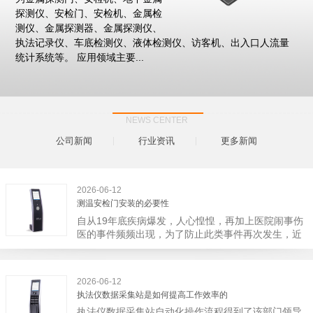
探测仪、安检门、安检机、金属检
测仪、金属探测器、金属探测仪、
执法记录仪、车底检测仪、液体检测仪、访客机、出入口人流量
统计系统等。 应用领域主要...
NEWS CENTER
公司新闻
行业资讯
更多新闻
2026-06-12
测温安检门安装的必要性
自从19年底疾病爆发，人心惶惶，再加上医院闹事伤
医的事件频频出现，为了防止此类事件再次发生，近
日，广西南宁市卫建委发出通知，要求当地市属各三
级医院尽快的安装安检门等设备，开展安全工作。此
消息一经传出引起了广大网友的讨论，而争论的焦点
2026-06-12
大体只有两个，其一，安装安检门是否会激化矛盾。
执法仪数据采集站是如何提高工作效率的
其二，安装安检门可以防范于未然。1月6号当天，南
执法仪数据采集站自动化操作流程得到了该部门领导