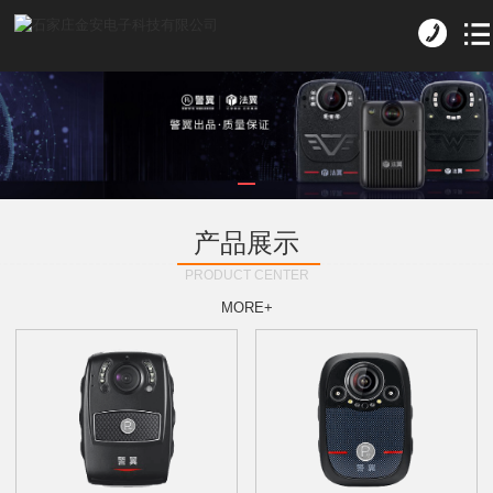
产品展示
PRODUCT CENTER
MORE+