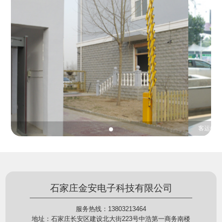
份证查验等拓展功能，在实战中发挥着重要的作用，
的展示给行政相对人看，有效的减少了行政相对人对
能广泛应用于交警公安执法、卫生监督、城管执法、
城管执法行为的误解，树立了执法的公信力。
海关执法、路政、质量监督、林业园林、消防、质量
监督、公路铁路等各个领域。
客运铁路地铁
石家庄金安电子科技有限公司
服务热线：13803213464
地址：石家庄长安区建设北大街223号中浩第一商务南楼