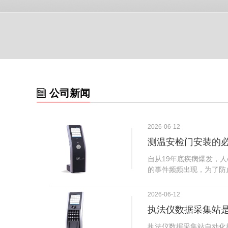
公司新闻
2026-06-12
测温安检门安装的
自从19年底疾病爆发，
的事件频频出现，为了防
广西南宁市卫建委发出通
尽快的安装安检门等设备
2026-06-12
传出引起了广大网友的讨
执法仪数据采集站
个，其一，安装安检门是
检门可以防范于未然。1
执法仪数据采集站自动化