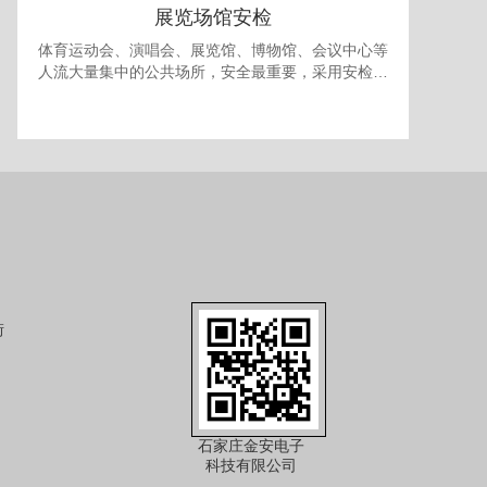
展览场馆安检
体育运动会、演唱会、展览馆、博物馆、会议中心等
人流大量集中的公共场所，安全最重要，采用安检门
和安检机检查随身携带的包裹可防止各种违禁品进
入，提供一个安全的环境。 对于室内型的展览馆，有
时还需要考虑最多人流量的问题，以免人员过多发生
拥挤产生事故，可使用本公司的出入口人流量统计系
统进行安全管理。
街
石家庄金安电子
科技有限公司