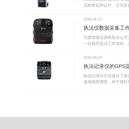
试行安检的首日，检查出
员的肯定和认可，正式在
刀具。近来伤医事件屡屡
执法仪数据采集站对于执
生安全感不足的问题，同
步，首先执法仪数据采集
2026-06-12
可以，能够保障急诊的快
据，执法仪接入执法仪数
执法仪数据采集工
取目标对象，并同步到采
传的功能，如果碰到网络
为贯彻落实国务院办公厅
的部分开始继续上传下载
一步规范执法工作流程，
头开始上传下载，能节省
推进执法队伍规范化建设
传输完毕之后，执法仪数
手。执法记录仪是我们队
2020-09-22
据和自动充电，方便执法
诚的记录了执法现场的客
仪数据效率。执法仪数据
执法记录仪的GPS
盾的发生。现在有了执法
管理系统，后台统计不同
的担忧便得到有效的解决
执法记录仪不仅保证了执
据，将统计结果以图表或
执法记录仪设备同时上传
速地指挥调度，对于辖区
有用户操作权限管理，自
传，通过数据线接入到采
一目了然，在城市管理工
号绑定，保障数据的合法
的视频、音频、图片、日
用。目前，绝大多数执法
的权限，明确规定上传权
传输速度非常快。数据采
GPS模块，GPS模块可
范围等，极大程度上保证
仪里的缓存数据，给执法
置。 智能执法仪爱户外ioutdoor C310内置GPS定位模
上传数据资料的同时，工
块，可通过移动网络将位
充电、校校时，做执法记
在平台的电子地图上显示
众法律意识的逐步提高，
执法人员到岗情况及根据
明"，通过工作站可以随