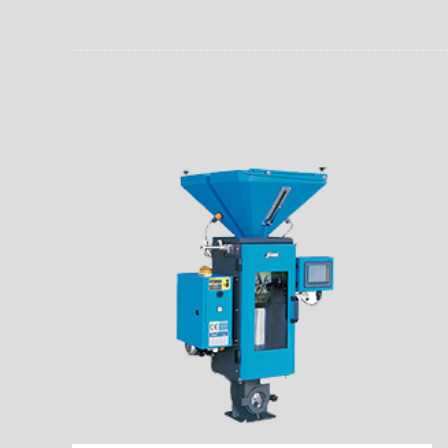
员。同时，内置NFC芯
场资料，直戳了当的展示
能，在实战中发挥着重要
了行政相对人对城管执法
安执法、卫生监督、城管
信力。
监督、林业园林、消防、
域。