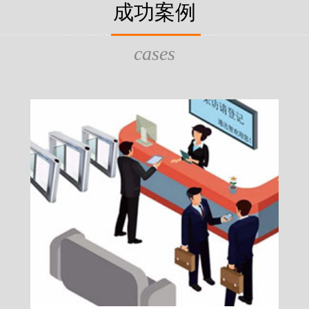
片，可支持身份证查验等拓展功
成功案例
给行政相对人看，有效的减少
的作用，能广泛应用于交警公
行为的误解，树立了执法的公
执法、海关执法、路政、质量
质量监督、公路铁路等各个领
cases