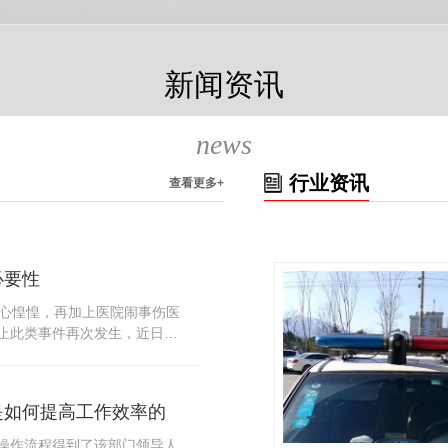
新闻资讯
news
行业资讯
查看更多+
必要性
人心惶惶，再加上医院闹事伤医
止此类事件再次发生，近日，
知，要求当地市属各三级医院
，开展安全工作。此消息一经
论，而争论的焦点大体只有两
是如何提高工作效率的
否会激化矛盾。其二，安装安
月6号当天，南宁市第二医院刚
操作流程得到了该部门领导人