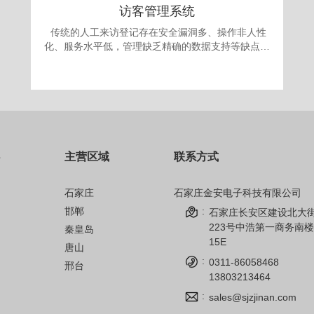
访客管理系统
传统的人工来访登记存在安全漏洞多、操作非人性
化、服务水平低，管理缺乏精确的数据支持等缺点。
更为严重的是采取“人工来访登记”的办法，犯罪份子
很容易就能用不真实的身份证或找借口应付门卫登记
要求，进入单位进行作案。发案后追查却有可能发现
登记的信息一概虚假，无从追查，登记也形同虚设。
面对日益翻新的犯罪手段，单位提高自身的治安手段
和防犯能力显得迫在眉捷。 为满足现代安全信息
化管理，应对日趋复杂的安全需求，公司自主开发的
主营区域
联系方式
访客机管理系统，技术先进、操作简单、性能可靠，
完全可以成为政府、军队大院、企事业单位、金融机
构、公安、院校安全保卫管理的得力助手。
石家庄
石家庄金安电子科技有限公司
邯郸
:
石家庄长安区建设北大
223号中浩第一商务南楼
秦皇岛
15E
唐山
:
0311-86058468
邢台
13803213464
:
sales@sjzjinan.com