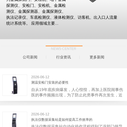
探测仪、安检门、安检机、金属检
测仪、金属探测器、金属探测仪、
执法记录仪、车底检测仪、液体检测仪、访客机、出入口人流量
统计系统等。 应用领域主要...
NEWS CENTER
公司新闻
行业资讯
更多新闻
2026-06-12
测温安检门安装的必要性
自从19年底疾病爆发，人心惶惶，再加上医院闹事伤
医的事件频频出现，为了防止此类事件再次发生，近
日，广西南宁市卫建委发出通知，要求当地市属各三
级医院尽快的安装安检门等设备，开展安全工作。此
消息一经传出引起了广大网友的讨论，而争论的焦点
2026-06-12
大体只有两个，其一，安装安检门是否会激化矛盾。
执法仪数据采集站是如何提高工作效率的
其二，安装安检门可以防范于未然。1月6号当天，南
执法仪数据采集站自动化操作流程得到了该部门领导