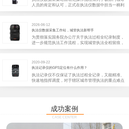
宁市第二医院刚试行安检的首日，检查出10多把各类
人员的肯定和认可，正式在执法仪数据中担当一柄利
刀具和一把管制类刀具。近来伤医事件屡屡发生，安
剑。 执法仪数据采集站对于执法仪数据资料的管理
装安检门可以缓解医生安全感不足的问题，同时安检
分三大步，首先执法仪数据采集站支持多台执法仪同
设备越发先进，效率还可以，能够保障急诊的快速通
时上传数据，执法仪接入执法仪数据采集站之后，设
道顺畅就可以。
2026-06-12
备能自动读取目标对象，并同步到采集站中，此外设
执法仪数据采集工作站，城管执法新帮手
备具有断点续传的功能，如果碰到网络故障，可以从
为贯彻落实国务院办公厅关于执法过程全纪录制度，
已经上传或下载的部分开始继续上传下载未完成的部
进一步规范执法工作流程，实现城管执法全程留痕，
分，而没有必要从头开始上传下载，能节省时间，提
深入推进执法队伍规范化建设，给城管执法工作添加
高速度。再者待数据传输完毕之后，执法仪数据采集
新帮手。执法记录仪是我们队员在路面执法的必备
站会自动清空执法仪数据和自动充电，方便执法人员
品，它忠诚的记录了执法现场的客观事实，有效的遏
下次直接使用，提高执法仪数据效率。执法仪数据采
2020-09-22
止了双方矛盾的发生。现在有了执法仪数据采集工作
集站还具有强大的数据存储管理系统，后台统计不同
执法记录仪的GPS定位有什么作用？
站，执法队员的担忧便得到有效的解决。每个采集工
上传时段、不同重要级别的数据，将统计结果以图表
执法记录仪不仅保证了执法过程全记录，又能精准、
作站可支持多台执法记录仪设备同时上传数据，队员
或者报表的形式呈现；设备设置有用户操作权限管
快速地指挥调度，对于辖区城市管理执法的重点难点
当天使用当天上传，通过数据线接入到采集工作站，
理，自动将用户警员编号与执法仪编号绑定，保障数
也能一目了然，在城市管理工作信息化中发挥着重要
它会自动读取所有的视频、音频、图片、日志等信
据的合法性，同时系统可设置每个警员的权限，明确
的作用。目前，绝大多数执法记录仪都内置有定位功
息，同步导入采集站，传输速度非常快。数据采集完
规定上传权限，下载权限，可检索的数据范围等，极
能的GPS模块，GPS模块可以用来实时记录执法人员
成后自动会清空执法记录仪里的缓存数据，给执法记
大程度上保证数据资料的安全。
的位置。 智能执法仪爱户外ioutdoor C310内置GPS
录仪减减负，轻装上阵。在上传数据资料的同时，工
成功案例
定位模块，可通过移动网络将位置信息实时发送到监
作站也能自动为执法记录仪充充电、校校时，做执法
控中心，在平台的电子地图上显示出设备的具体位
记录仪的贴心小"保姆"。随着群众法律意识的逐步提
CASE CENTER
置，实时查看执法人员到岗情况及根据执法环境迅速
高，行政执法行为更加"阳光、透明"，通过工作站可
调配周边执法人员。同时，内置NFC芯片，可支持身
以随时调取证据视频，精准查阅现场资料，直戳了当