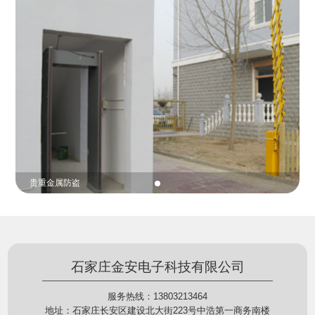
份证查验等拓展功能，在实战中发挥着重要的作用，
的展示给行政相对人看，有效的减少了行政相对人对
能广泛应用于交警公安执法、卫生监督、城管执法、
城管执法行为的误解，树立了执法的公信力。
海关执法、路政、质量监督、林业园林、消防、质量
监督、公路铁路等各个领域。
贵重金属防盗
石家庄金安电子科技有限公司
服务热线：13803213464
地址：石家庄长安区建设北大街223号中浩第一商务南楼