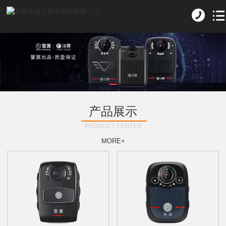
产品展示
PRODUCT CENTER
MORE+