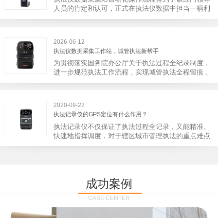
宁市第二医院刚试行安检的首日，检查出10多把各类
人员的肯定和认可，正式在执法仪数据中担当一柄利
刀具和一把管制类刀具。近来伤医事件屡屡发生，安
剑。 执法仪数据采集站对于执法仪数据资料的管理
装安检门可以缓解医生安全感不足的问题，同时安检
分三大步，首先执法仪数据采集站支持多台执法仪同
设备越发先进，效率还可以，能够保障急诊的快速通
时上传数据，执法仪接入执法仪数据采集站之后，设
道顺畅就可以。
2026-06-12
备能自动读取目标对象，并同步到采集站中，此外设
执法仪数据采集工作站，城管执法新帮手
备具有断点续传的功能，如果碰到网络故障，可以从
为贯彻落实国务院办公厅关于执法过程全纪录制度，
已经上传或下载的部分开始继续上传下载未完成的部
进一步规范执法工作流程，实现城管执法全程留痕，
分，而没有必要从头开始上传下载，能节省时间，提
深入推进执法队伍规范化建设，给城管执法工作添加
高速度。再者待数据传输完毕之后，执法仪数据采集
新帮手。执法记录仪是我们队员在路面执法的必备
站会自动清空执法仪数据和自动充电，方便执法人员
品，它忠诚的记录了执法现场的客观事实，有效的遏
下次直接使用，提高执法仪数据效率。执法仪数据采
2020-09-22
止了双方矛盾的发生。现在有了执法仪数据采集工作
集站还具有强大的数据存储管理系统，后台统计不同
执法记录仪的GPS定位有什么作用？
站，执法队员的担忧便得到有效的解决。每个采集工
上传时段、不同重要级别的数据，将统计结果以图表
执法记录仪不仅保证了执法过程全记录，又能精准、
作站可支持多台执法记录仪设备同时上传数据，队员
或者报表的形式呈现；设备设置有用户操作权限管
快速地指挥调度，对于辖区城市管理执法的重点难点
当天使用当天上传，通过数据线接入到采集工作站，
理，自动将用户警员编号与执法仪编号绑定，保障数
也能一目了然，在城市管理工作信息化中发挥着重要
它会自动读取所有的视频、音频、图片、日志等信
据的合法性，同时系统可设置每个警员的权限，明确
的作用。目前，绝大多数执法记录仪都内置有定位功
息，同步导入采集站，传输速度非常快。数据采集完
规定上传权限，下载权限，可检索的数据范围等，极
能的GPS模块，GPS模块可以用来实时记录执法人员
成后自动会清空执法记录仪里的缓存数据，给执法记
大程度上保证数据资料的安全。
的位置。 智能执法仪爱户外ioutdoor C310内置GPS
录仪减减负，轻装上阵。在上传数据资料的同时，工
成功案例
定位模块，可通过移动网络将位置信息实时发送到监
作站也能自动为执法记录仪充充电、校校时，做执法
控中心，在平台的电子地图上显示出设备的具体位
记录仪的贴心小"保姆"。随着群众法律意识的逐步提
CASE CENTER
置，实时查看执法人员到岗情况及根据执法环境迅速
高，行政执法行为更加"阳光、透明"，通过工作站可
调配周边执法人员。同时，内置NFC芯片，可支持身
以随时调取证据视频，精准查阅现场资料，直戳了当