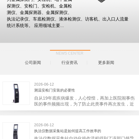
探测仪、安检门、安检机、金属检
测仪、金属探测器、金属探测仪、
执法记录仪、车底检测仪、液体检测仪、访客机、出入口人流量
统计系统等。 应用领域主要...
NEWS CENTER
公司新闻
行业资讯
更多新闻
2026-06-12
测温安检门安装的必要性
自从19年底疾病爆发，人心惶惶，再加上医院闹事伤
医的事件频频出现，为了防止此类事件再次发生，近
日，广西南宁市卫建委发出通知，要求当地市属各三
级医院尽快的安装安检门等设备，开展安全工作。此
消息一经传出引起了广大网友的讨论，而争论的焦点
2026-06-12
大体只有两个，其一，安装安检门是否会激化矛盾。
执法仪数据采集站是如何提高工作效率的
其二，安装安检门可以防范于未然。1月6号当天，南
执法仪数据采集站自动化操作流程得到了该部门领导