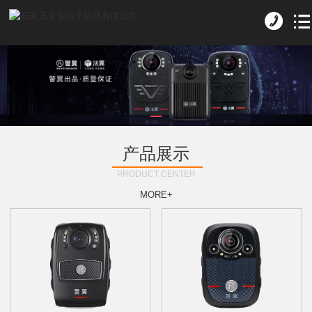
产品展示
PRODUCT CENTER
MORE+