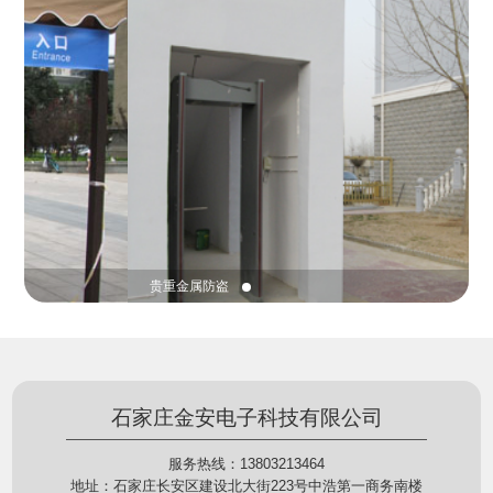
份证查验等拓展功能，在实战中发挥着重要的作用，
的展示给行政相对人看，有效的减少了行政相对人对
能广泛应用于交警公安执法、卫生监督、城管执法、
城管执法行为的误解，树立了执法的公信力。
海关执法、路政、质量监督、林业园林、消防、质量
监督、公路铁路等各个领域。
贵重金属防盗
石家庄金安电子科技有限公司
服务热线：13803213464
地址：石家庄长安区建设北大街223号中浩第一商务南楼