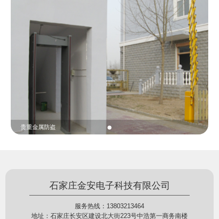
份证查验等拓展功能，在实战中发挥着重要的作用，
的展示给行政相对人看，有效的减少了行政相对人对
能广泛应用于交警公安执法、卫生监督、城管执法、
城管执法行为的误解，树立了执法的公信力。
海关执法、路政、质量监督、林业园林、消防、质量
监督、公路铁路等各个领域。
贵重金属防盗
石家庄金安电子科技有限公司
服务热线：13803213464
地址：石家庄长安区建设北大街223号中浩第一商务南楼