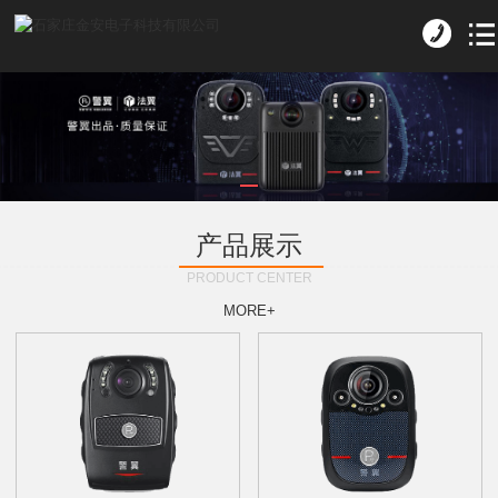
产品展示
PRODUCT CENTER
MORE+