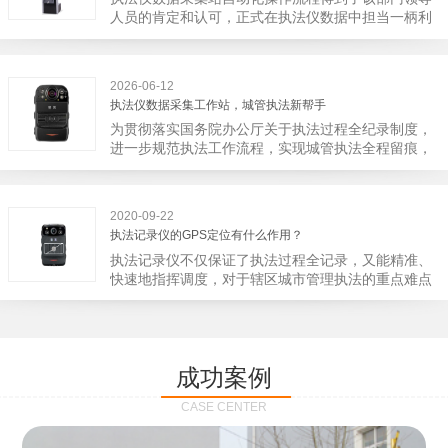
宁市第二医院刚试行安检的首日，检查出10多把各类
人员的肯定和认可，正式在执法仪数据中担当一柄利
刀具和一把管制类刀具。近来伤医事件屡屡发生，安
剑。 执法仪数据采集站对于执法仪数据资料的管理
装安检门可以缓解医生安全感不足的问题，同时安检
分三大步，首先执法仪数据采集站支持多台执法仪同
设备越发先进，效率还可以，能够保障急诊的快速通
时上传数据，执法仪接入执法仪数据采集站之后，设
道顺畅就可以。
2026-06-12
备能自动读取目标对象，并同步到采集站中，此外设
执法仪数据采集工作站，城管执法新帮手
备具有断点续传的功能，如果碰到网络故障，可以从
为贯彻落实国务院办公厅关于执法过程全纪录制度，
已经上传或下载的部分开始继续上传下载未完成的部
进一步规范执法工作流程，实现城管执法全程留痕，
分，而没有必要从头开始上传下载，能节省时间，提
深入推进执法队伍规范化建设，给城管执法工作添加
高速度。再者待数据传输完毕之后，执法仪数据采集
新帮手。执法记录仪是我们队员在路面执法的必备
站会自动清空执法仪数据和自动充电，方便执法人员
品，它忠诚的记录了执法现场的客观事实，有效的遏
下次直接使用，提高执法仪数据效率。执法仪数据采
2020-09-22
止了双方矛盾的发生。现在有了执法仪数据采集工作
集站还具有强大的数据存储管理系统，后台统计不同
执法记录仪的GPS定位有什么作用？
站，执法队员的担忧便得到有效的解决。每个采集工
上传时段、不同重要级别的数据，将统计结果以图表
执法记录仪不仅保证了执法过程全记录，又能精准、
作站可支持多台执法记录仪设备同时上传数据，队员
或者报表的形式呈现；设备设置有用户操作权限管
快速地指挥调度，对于辖区城市管理执法的重点难点
当天使用当天上传，通过数据线接入到采集工作站，
理，自动将用户警员编号与执法仪编号绑定，保障数
也能一目了然，在城市管理工作信息化中发挥着重要
它会自动读取所有的视频、音频、图片、日志等信
据的合法性，同时系统可设置每个警员的权限，明确
的作用。目前，绝大多数执法记录仪都内置有定位功
息，同步导入采集站，传输速度非常快。数据采集完
规定上传权限，下载权限，可检索的数据范围等，极
能的GPS模块，GPS模块可以用来实时记录执法人员
成后自动会清空执法记录仪里的缓存数据，给执法记
大程度上保证数据资料的安全。
的位置。 智能执法仪爱户外ioutdoor C310内置GPS
录仪减减负，轻装上阵。在上传数据资料的同时，工
成功案例
定位模块，可通过移动网络将位置信息实时发送到监
作站也能自动为执法记录仪充充电、校校时，做执法
控中心，在平台的电子地图上显示出设备的具体位
记录仪的贴心小"保姆"。随着群众法律意识的逐步提
CASE CENTER
置，实时查看执法人员到岗情况及根据执法环境迅速
高，行政执法行为更加"阳光、透明"，通过工作站可
调配周边执法人员。同时，内置NFC芯片，可支持身
以随时调取证据视频，精准查阅现场资料，直戳了当