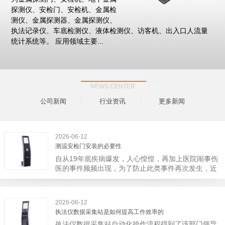
探测仪、安检门、安检机、金属检
测仪、金属探测器、金属探测仪、
执法记录仪、车底检测仪、液体检测仪、访客机、出入口人流量
统计系统等。 应用领域主要...
NEWS CENTER
公司新闻
行业资讯
更多新闻
2026-06-12
测温安检门安装的必要性
自从19年底疾病爆发，人心惶惶，再加上医院闹事伤
医的事件频频出现，为了防止此类事件再次发生，近
日，广西南宁市卫建委发出通知，要求当地市属各三
级医院尽快的安装安检门等设备，开展安全工作。此
消息一经传出引起了广大网友的讨论，而争论的焦点
2026-06-12
大体只有两个，其一，安装安检门是否会激化矛盾。
执法仪数据采集站是如何提高工作效率的
其二，安装安检门可以防范于未然。1月6号当天，南
执法仪数据采集站自动化操作流程得到了该部门领导