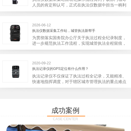
宁市第二医院刚试行安检的首日，检查出10多把各类
人员的肯定和认可，正式在执法仪数据中担当一柄利
刀具和一把管制类刀具。近来伤医事件屡屡发生，安
剑。 执法仪数据采集站对于执法仪数据资料的管理
装安检门可以缓解医生安全感不足的问题，同时安检
分三大步，首先执法仪数据采集站支持多台执法仪同
设备越发先进，效率还可以，能够保障急诊的快速通
时上传数据，执法仪接入执法仪数据采集站之后，设
道顺畅就可以。
2026-06-12
备能自动读取目标对象，并同步到采集站中，此外设
执法仪数据采集工作站，城管执法新帮手
备具有断点续传的功能，如果碰到网络故障，可以从
为贯彻落实国务院办公厅关于执法过程全纪录制度，
已经上传或下载的部分开始继续上传下载未完成的部
进一步规范执法工作流程，实现城管执法全程留痕，
分，而没有必要从头开始上传下载，能节省时间，提
深入推进执法队伍规范化建设，给城管执法工作添加
高速度。再者待数据传输完毕之后，执法仪数据采集
新帮手。执法记录仪是我们队员在路面执法的必备
站会自动清空执法仪数据和自动充电，方便执法人员
品，它忠诚的记录了执法现场的客观事实，有效的遏
下次直接使用，提高执法仪数据效率。执法仪数据采
2020-09-22
止了双方矛盾的发生。现在有了执法仪数据采集工作
集站还具有强大的数据存储管理系统，后台统计不同
执法记录仪的GPS定位有什么作用？
站，执法队员的担忧便得到有效的解决。每个采集工
上传时段、不同重要级别的数据，将统计结果以图表
执法记录仪不仅保证了执法过程全记录，又能精准、
作站可支持多台执法记录仪设备同时上传数据，队员
或者报表的形式呈现；设备设置有用户操作权限管
快速地指挥调度，对于辖区城市管理执法的重点难点
当天使用当天上传，通过数据线接入到采集工作站，
理，自动将用户警员编号与执法仪编号绑定，保障数
也能一目了然，在城市管理工作信息化中发挥着重要
它会自动读取所有的视频、音频、图片、日志等信
据的合法性，同时系统可设置每个警员的权限，明确
的作用。目前，绝大多数执法记录仪都内置有定位功
息，同步导入采集站，传输速度非常快。数据采集完
规定上传权限，下载权限，可检索的数据范围等，极
能的GPS模块，GPS模块可以用来实时记录执法人员
成后自动会清空执法记录仪里的缓存数据，给执法记
大程度上保证数据资料的安全。
的位置。 智能执法仪爱户外ioutdoor C310内置GPS
录仪减减负，轻装上阵。在上传数据资料的同时，工
成功案例
定位模块，可通过移动网络将位置信息实时发送到监
作站也能自动为执法记录仪充充电、校校时，做执法
控中心，在平台的电子地图上显示出设备的具体位
记录仪的贴心小"保姆"。随着群众法律意识的逐步提
CASE CENTER
置，实时查看执法人员到岗情况及根据执法环境迅速
高，行政执法行为更加"阳光、透明"，通过工作站可
调配周边执法人员。同时，内置NFC芯片，可支持身
以随时调取证据视频，精准查阅现场资料，直戳了当