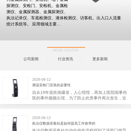
探测仪、安检门、安检机、金属检
测仪、金属探测器、金属探测仪、
执法记录仪、车底检测仪、液体检测仪、访客机、出入口人流量
统计系统等。 应用领域主要...
NEWS CENTER
公司新闻
行业资讯
更多新闻
2026-06-12
测温安检门安装的必要性
自从19年底疾病爆发，人心惶惶，再加上医院闹事伤
医的事件频频出现，为了防止此类事件再次发生，近
日，广西南宁市卫建委发出通知，要求当地市属各三
级医院尽快的安装安检门等设备，开展安全工作。此
消息一经传出引起了广大网友的讨论，而争论的焦点
2026-06-12
大体只有两个，其一，安装安检门是否会激化矛盾。
执法仪数据采集站是如何提高工作效率的
其二，安装安检门可以防范于未然。1月6号当天，南
执法仪数据采集站自动化操作流程得到了该部门领导