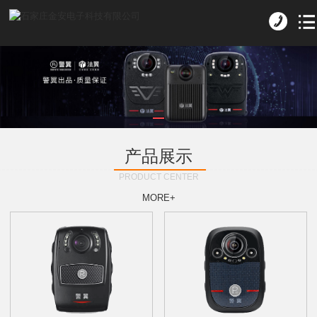
产品展示
PRODUCT CENTER
MORE+