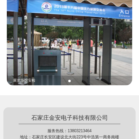
份证查验等拓展功能，在实战中发挥着重要的作用，
的展示给行政相对人看，有效的减少了行政相对人对
能广泛应用于交警公安执法、卫生监督、城管执法、
城管执法行为的误解，树立了执法的公信力。
海关执法、路政、质量监督、林业园林、消防、质量
监督、公路铁路等各个领域。
展览场馆安检
石家庄金安电子科技有限公司
服务热线：13803213464
地址：石家庄长安区建设北大街223号中浩第一商务南楼