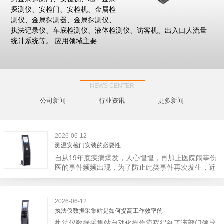
探测仪、安检门、安检机、金属检
测仪、金属探测器、金属探测仪、
执法记录仪、车底检测仪、液体检测仪、访客机、出入口人流量
统计系统等。 应用领域主要...
NEWS CENTER
公司新闻
行业资讯
更多新闻
2026-06-12
测温安检门安装的必要性
自从19年底疾病爆发，人心惶惶，再加上医院闹事伤
医的事件频频出现，为了防止此类事件再次发生，近
日，广西南宁市卫建委发出通知，要求当地市属各三
级医院尽快的安装安检门等设备，开展安全工作。此
消息一经传出引起了广大网友的讨论，而争论的焦点
2026-06-12
大体只有两个，其一，安装安检门是否会激化矛盾。
执法仪数据采集站是如何提高工作效率的
其二，安装安检门可以防范于未然。1月6号当天，南
执法仪数据采集站自动化操作流程得到了该部门领导