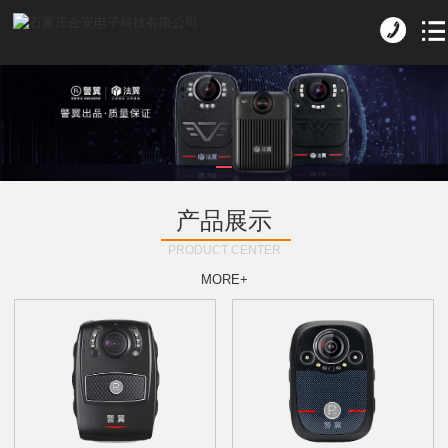
产品展示
PRODUCT CENTER
MORE+