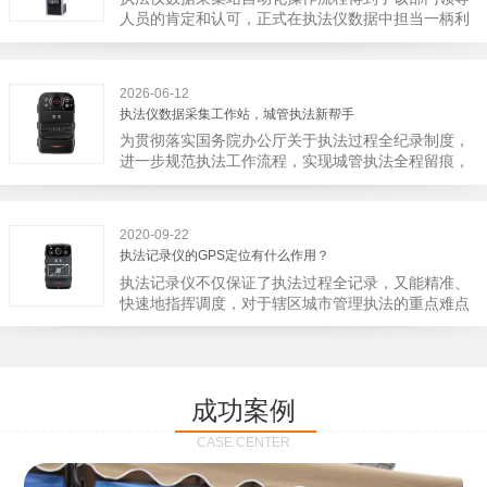
宁市第二医院刚试行安检的首日，检查出10多把各类
人员的肯定和认可，正式在执法仪数据中担当一柄利
刀具和一把管制类刀具。近来伤医事件屡屡发生，安
剑。 执法仪数据采集站对于执法仪数据资料的管理
装安检门可以缓解医生安全感不足的问题，同时安检
分三大步，首先执法仪数据采集站支持多台执法仪同
设备越发先进，效率还可以，能够保障急诊的快速通
时上传数据，执法仪接入执法仪数据采集站之后，设
道顺畅就可以。
2026-06-12
备能自动读取目标对象，并同步到采集站中，此外设
执法仪数据采集工作站，城管执法新帮手
备具有断点续传的功能，如果碰到网络故障，可以从
为贯彻落实国务院办公厅关于执法过程全纪录制度，
已经上传或下载的部分开始继续上传下载未完成的部
进一步规范执法工作流程，实现城管执法全程留痕，
分，而没有必要从头开始上传下载，能节省时间，提
深入推进执法队伍规范化建设，给城管执法工作添加
高速度。再者待数据传输完毕之后，执法仪数据采集
新帮手。执法记录仪是我们队员在路面执法的必备
站会自动清空执法仪数据和自动充电，方便执法人员
品，它忠诚的记录了执法现场的客观事实，有效的遏
下次直接使用，提高执法仪数据效率。执法仪数据采
2020-09-22
止了双方矛盾的发生。现在有了执法仪数据采集工作
集站还具有强大的数据存储管理系统，后台统计不同
执法记录仪的GPS定位有什么作用？
站，执法队员的担忧便得到有效的解决。每个采集工
上传时段、不同重要级别的数据，将统计结果以图表
执法记录仪不仅保证了执法过程全记录，又能精准、
作站可支持多台执法记录仪设备同时上传数据，队员
或者报表的形式呈现；设备设置有用户操作权限管
快速地指挥调度，对于辖区城市管理执法的重点难点
当天使用当天上传，通过数据线接入到采集工作站，
理，自动将用户警员编号与执法仪编号绑定，保障数
也能一目了然，在城市管理工作信息化中发挥着重要
它会自动读取所有的视频、音频、图片、日志等信
据的合法性，同时系统可设置每个警员的权限，明确
的作用。目前，绝大多数执法记录仪都内置有定位功
息，同步导入采集站，传输速度非常快。数据采集完
规定上传权限，下载权限，可检索的数据范围等，极
能的GPS模块，GPS模块可以用来实时记录执法人员
成后自动会清空执法记录仪里的缓存数据，给执法记
大程度上保证数据资料的安全。
的位置。 智能执法仪爱户外ioutdoor C310内置GPS
录仪减减负，轻装上阵。在上传数据资料的同时，工
成功案例
定位模块，可通过移动网络将位置信息实时发送到监
作站也能自动为执法记录仪充充电、校校时，做执法
控中心，在平台的电子地图上显示出设备的具体位
记录仪的贴心小"保姆"。随着群众法律意识的逐步提
CASE CENTER
置，实时查看执法人员到岗情况及根据执法环境迅速
高，行政执法行为更加"阳光、透明"，通过工作站可
调配周边执法人员。同时，内置NFC芯片，可支持身
以随时调取证据视频，精准查阅现场资料，直戳了当