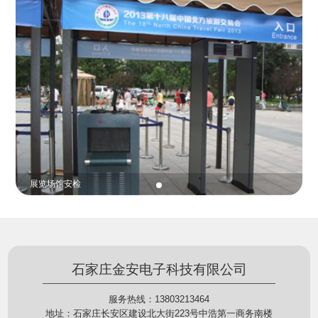
份证查验等拓展功能，在实战中发挥着重要的作用，
的展示给行政相对人看，有效的减少了行政相对人对
能广泛应用于交警公安执法、卫生监督、城管执法、
城管执法行为的误解，树立了执法的公信力。
海关执法、路政、质量监督、林业园林、消防、质量
监督、公路铁路等各个领域。
贵重金属防盗
石家庄金安电子科技有限公司
服务热线：13803213464
地址：石家庄长安区建设北大街223号中浩第一商务南楼