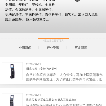
探测仪、安检门、安检机、金属检
测仪、金属探测器、金属探测仪、
执法记录仪、车底检测仪、液体检测仪、访客机、出入口人流量
统计系统等。 应用领域主要...
NEWS CENTER
公司新闻
行业资讯
更多新闻
2026-06-12
测温安检门安装的必要性
自从19年底疾病爆发，人心惶惶，再加上医院闹事伤
医的事件频频出现，为了防止此类事件再次发生，近
日，广西南宁市卫建委发出通知，要求当地市属各三
级医院尽快的安装安检门等设备，开展安全工作。此
消息一经传出引起了广大网友的讨论，而争论的焦点
2026-06-12
大体只有两个，其一，安装安检门是否会激化矛盾。
执法仪数据采集站是如何提高工作效率的
其二，安装安检门可以防范于未然。1月6号当天，南
执法仪数据采集站自动化操作流程得到了该部门领导