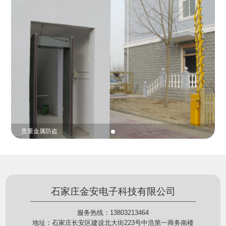
份证查验等拓展功能，在实战中发挥着重要的作用，
的展示给行政相对人看，有效的减少了行政相对人对
能广泛应用于交警公安执法、卫生监督、城管执法、
城管执法行为的误解，树立了执法的公信力。
海关执法、路政、质量监督、林业园林、消防、质量
监督、公路铁路等各个领域。
贵重金属防盗
石家庄金安电子科技有限公司
服务热线：13803213464
地址：石家庄长安区建设北大街223号中浩第一商务南楼