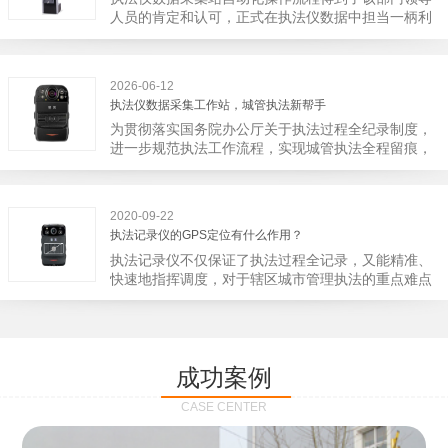
宁市第二医院刚试行安检的首日，检查出10多把各类
人员的肯定和认可，正式在执法仪数据中担当一柄利
刀具和一把管制类刀具。近来伤医事件屡屡发生，安
剑。 执法仪数据采集站对于执法仪数据资料的管理
装安检门可以缓解医生安全感不足的问题，同时安检
分三大步，首先执法仪数据采集站支持多台执法仪同
设备越发先进，效率还可以，能够保障急诊的快速通
时上传数据，执法仪接入执法仪数据采集站之后，设
道顺畅就可以。
2026-06-12
备能自动读取目标对象，并同步到采集站中，此外设
执法仪数据采集工作站，城管执法新帮手
备具有断点续传的功能，如果碰到网络故障，可以从
为贯彻落实国务院办公厅关于执法过程全纪录制度，
已经上传或下载的部分开始继续上传下载未完成的部
进一步规范执法工作流程，实现城管执法全程留痕，
分，而没有必要从头开始上传下载，能节省时间，提
深入推进执法队伍规范化建设，给城管执法工作添加
高速度。再者待数据传输完毕之后，执法仪数据采集
新帮手。执法记录仪是我们队员在路面执法的必备
站会自动清空执法仪数据和自动充电，方便执法人员
品，它忠诚的记录了执法现场的客观事实，有效的遏
下次直接使用，提高执法仪数据效率。执法仪数据采
2020-09-22
止了双方矛盾的发生。现在有了执法仪数据采集工作
集站还具有强大的数据存储管理系统，后台统计不同
执法记录仪的GPS定位有什么作用？
站，执法队员的担忧便得到有效的解决。每个采集工
上传时段、不同重要级别的数据，将统计结果以图表
执法记录仪不仅保证了执法过程全记录，又能精准、
作站可支持多台执法记录仪设备同时上传数据，队员
或者报表的形式呈现；设备设置有用户操作权限管
快速地指挥调度，对于辖区城市管理执法的重点难点
当天使用当天上传，通过数据线接入到采集工作站，
理，自动将用户警员编号与执法仪编号绑定，保障数
也能一目了然，在城市管理工作信息化中发挥着重要
它会自动读取所有的视频、音频、图片、日志等信
据的合法性，同时系统可设置每个警员的权限，明确
的作用。目前，绝大多数执法记录仪都内置有定位功
息，同步导入采集站，传输速度非常快。数据采集完
规定上传权限，下载权限，可检索的数据范围等，极
能的GPS模块，GPS模块可以用来实时记录执法人员
成后自动会清空执法记录仪里的缓存数据，给执法记
大程度上保证数据资料的安全。
的位置。 智能执法仪爱户外ioutdoor C310内置GPS
录仪减减负，轻装上阵。在上传数据资料的同时，工
成功案例
定位模块，可通过移动网络将位置信息实时发送到监
作站也能自动为执法记录仪充充电、校校时，做执法
控中心，在平台的电子地图上显示出设备的具体位
记录仪的贴心小"保姆"。随着群众法律意识的逐步提
CASE CENTER
置，实时查看执法人员到岗情况及根据执法环境迅速
高，行政执法行为更加"阳光、透明"，通过工作站可
调配周边执法人员。同时，内置NFC芯片，可支持身
以随时调取证据视频，精准查阅现场资料，直戳了当