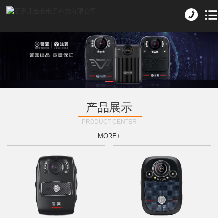
产品展示
PRODUCT CENTER
MORE+