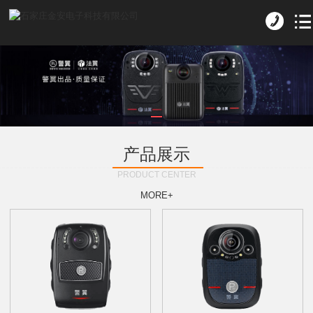
产品展示
PRODUCT CENTER
MORE+