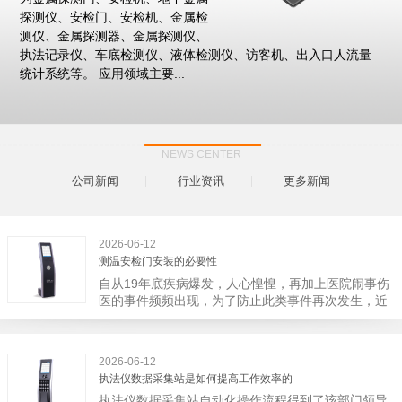
探测仪、安检门、安检机、金属检
测仪、金属探测器、金属探测仪、
执法记录仪、车底检测仪、液体检测仪、访客机、出入口人流量
统计系统等。 应用领域主要...
NEWS CENTER
公司新闻
行业资讯
更多新闻
2026-06-12
测温安检门安装的必要性
自从19年底疾病爆发，人心惶惶，再加上医院闹事伤
医的事件频频出现，为了防止此类事件再次发生，近
日，广西南宁市卫建委发出通知，要求当地市属各三
级医院尽快的安装安检门等设备，开展安全工作。此
消息一经传出引起了广大网友的讨论，而争论的焦点
2026-06-12
大体只有两个，其一，安装安检门是否会激化矛盾。
执法仪数据采集站是如何提高工作效率的
其二，安装安检门可以防范于未然。1月6号当天，南
执法仪数据采集站自动化操作流程得到了该部门领导