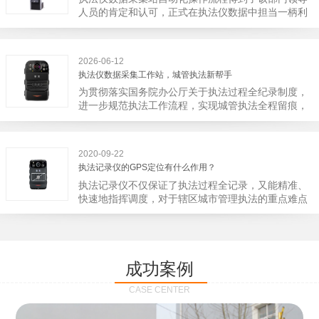
宁市第二医院刚试行安检的首日，检查出10多把各类
人员的肯定和认可，正式在执法仪数据中担当一柄利
刀具和一把管制类刀具。近来伤医事件屡屡发生，安
剑。 执法仪数据采集站对于执法仪数据资料的管理
装安检门可以缓解医生安全感不足的问题，同时安检
分三大步，首先执法仪数据采集站支持多台执法仪同
设备越发先进，效率还可以，能够保障急诊的快速通
时上传数据，执法仪接入执法仪数据采集站之后，设
道顺畅就可以。
2026-06-12
备能自动读取目标对象，并同步到采集站中，此外设
执法仪数据采集工作站，城管执法新帮手
备具有断点续传的功能，如果碰到网络故障，可以从
为贯彻落实国务院办公厅关于执法过程全纪录制度，
已经上传或下载的部分开始继续上传下载未完成的部
进一步规范执法工作流程，实现城管执法全程留痕，
分，而没有必要从头开始上传下载，能节省时间，提
深入推进执法队伍规范化建设，给城管执法工作添加
高速度。再者待数据传输完毕之后，执法仪数据采集
新帮手。执法记录仪是我们队员在路面执法的必备
站会自动清空执法仪数据和自动充电，方便执法人员
品，它忠诚的记录了执法现场的客观事实，有效的遏
下次直接使用，提高执法仪数据效率。执法仪数据采
2020-09-22
止了双方矛盾的发生。现在有了执法仪数据采集工作
集站还具有强大的数据存储管理系统，后台统计不同
执法记录仪的GPS定位有什么作用？
站，执法队员的担忧便得到有效的解决。每个采集工
上传时段、不同重要级别的数据，将统计结果以图表
执法记录仪不仅保证了执法过程全记录，又能精准、
作站可支持多台执法记录仪设备同时上传数据，队员
或者报表的形式呈现；设备设置有用户操作权限管
快速地指挥调度，对于辖区城市管理执法的重点难点
当天使用当天上传，通过数据线接入到采集工作站，
理，自动将用户警员编号与执法仪编号绑定，保障数
也能一目了然，在城市管理工作信息化中发挥着重要
它会自动读取所有的视频、音频、图片、日志等信
据的合法性，同时系统可设置每个警员的权限，明确
的作用。目前，绝大多数执法记录仪都内置有定位功
息，同步导入采集站，传输速度非常快。数据采集完
规定上传权限，下载权限，可检索的数据范围等，极
能的GPS模块，GPS模块可以用来实时记录执法人员
成后自动会清空执法记录仪里的缓存数据，给执法记
大程度上保证数据资料的安全。
的位置。 智能执法仪爱户外ioutdoor C310内置GPS
录仪减减负，轻装上阵。在上传数据资料的同时，工
成功案例
定位模块，可通过移动网络将位置信息实时发送到监
作站也能自动为执法记录仪充充电、校校时，做执法
控中心，在平台的电子地图上显示出设备的具体位
记录仪的贴心小"保姆"。随着群众法律意识的逐步提
CASE CENTER
置，实时查看执法人员到岗情况及根据执法环境迅速
高，行政执法行为更加"阳光、透明"，通过工作站可
调配周边执法人员。同时，内置NFC芯片，可支持身
以随时调取证据视频，精准查阅现场资料，直戳了当