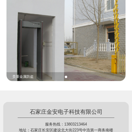
份证查验等拓展功能，在实战中发挥着重要的作用，
的展示给行政相对人看，有效的减少了行政相对人对
能广泛应用于交警公安执法、卫生监督、城管执法、
城管执法行为的误解，树立了执法的公信力。
海关执法、路政、质量监督、林业园林、消防、质量
监督、公路铁路等各个领域。
贵重金属防盗
石家庄金安电子科技有限公司
服务热线：13803213464
地址：石家庄长安区建设北大街223号中浩第一商务南楼