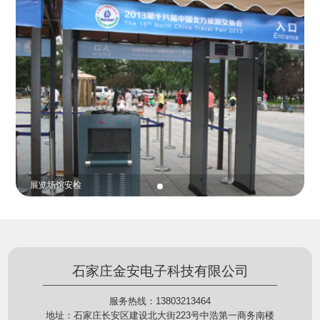
份证查验等拓展功能，在实战中发挥着重要的作用，
的展示给行政相对人看，有效的减少了行政相对人对
能广泛应用于交警公安执法、卫生监督、城管执法、
城管执法行为的误解，树立了执法的公信力。
海关执法、路政、质量监督、林业园林、消防、质量
监督、公路铁路等各个领域。
贵重金属防盗
石家庄金安电子科技有限公司
服务热线：13803213464
地址：石家庄长安区建设北大街223号中浩第一商务南楼