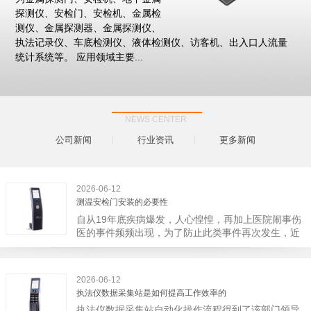
探测仪、安检门、安检机、金属检
测仪、金属探测器、金属探测仪、
执法记录仪、车底检测仪、液体检测仪、访客机、出入口人流量
统计系统等。 应用领域主要...
NEWS CENTER
公司新闻
行业资讯
更多新闻
2026-06-12
测温安检门安装的必要性
自从19年底疾病爆发，人心惶惶，再加上医院闹事伤
医的事件频频出现，为了防止此类事件再次发生，近
日，广西南宁市卫建委发出通知，要求当地市属各三
级医院尽快的安装安检门等设备，开展安全工作。此
消息一经传出引起了广大网友的讨论，而争论的焦点
2026-06-12
大体只有两个，其一，安装安检门是否会激化矛盾。
执法仪数据采集站是如何提高工作效率的
其二，安装安检门可以防范于未然。1月6号当天，南
执法仪数据采集站自动化操作流程得到了该部门领导