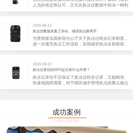
宁市第二医院刚试行安检的首日，检查出10多把各类
人员的肯定和认可，正式在执法仪数据中担当一柄利
刀具和一把管制类刀具。近来伤医事件屡屡发生，安
剑。 执法仪数据采集站对于执法仪数据资料的管理
装安检门可以缓解医生安全感不足的问题，同时安检
分三大步，首先执法仪数据采集站支持多台执法仪同
设备越发先进，效率还可以，能够保障急诊的快速通
时上传数据，执法仪接入执法仪数据采集站之后，设
道顺畅就可以。
2026-06-12
备能自动读取目标对象，并同步到采集站中，此外设
执法仪数据采集工作站，城管执法新帮手
备具有断点续传的功能，如果碰到网络故障，可以从
为贯彻落实国务院办公厅关于执法过程全纪录制度，
已经上传或下载的部分开始继续上传下载未完成的部
进一步规范执法工作流程，实现城管执法全程留痕，
分，而没有必要从头开始上传下载，能节省时间，提
深入推进执法队伍规范化建设，给城管执法工作添加
高速度。再者待数据传输完毕之后，执法仪数据采集
新帮手。执法记录仪是我们队员在路面执法的必备
站会自动清空执法仪数据和自动充电，方便执法人员
品，它忠诚的记录了执法现场的客观事实，有效的遏
下次直接使用，提高执法仪数据效率。执法仪数据采
2020-09-22
止了双方矛盾的发生。现在有了执法仪数据采集工作
集站还具有强大的数据存储管理系统，后台统计不同
执法记录仪的GPS定位有什么作用？
站，执法队员的担忧便得到有效的解决。每个采集工
上传时段、不同重要级别的数据，将统计结果以图表
执法记录仪不仅保证了执法过程全记录，又能精准、
作站可支持多台执法记录仪设备同时上传数据，队员
或者报表的形式呈现；设备设置有用户操作权限管
快速地指挥调度，对于辖区城市管理执法的重点难点
当天使用当天上传，通过数据线接入到采集工作站，
理，自动将用户警员编号与执法仪编号绑定，保障数
也能一目了然，在城市管理工作信息化中发挥着重要
它会自动读取所有的视频、音频、图片、日志等信
据的合法性，同时系统可设置每个警员的权限，明确
的作用。目前，绝大多数执法记录仪都内置有定位功
息，同步导入采集站，传输速度非常快。数据采集完
规定上传权限，下载权限，可检索的数据范围等，极
能的GPS模块，GPS模块可以用来实时记录执法人员
成后自动会清空执法记录仪里的缓存数据，给执法记
大程度上保证数据资料的安全。
的位置。 智能执法仪爱户外ioutdoor C310内置GPS
录仪减减负，轻装上阵。在上传数据资料的同时，工
成功案例
定位模块，可通过移动网络将位置信息实时发送到监
作站也能自动为执法记录仪充充电、校校时，做执法
控中心，在平台的电子地图上显示出设备的具体位
记录仪的贴心小"保姆"。随着群众法律意识的逐步提
CASE CENTER
置，实时查看执法人员到岗情况及根据执法环境迅速
高，行政执法行为更加"阳光、透明"，通过工作站可
调配周边执法人员。同时，内置NFC芯片，可支持身
以随时调取证据视频，精准查阅现场资料，直戳了当