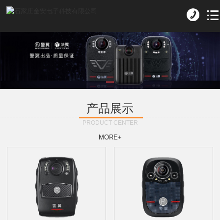
产品展示
PRODUCT CENTER
MORE+