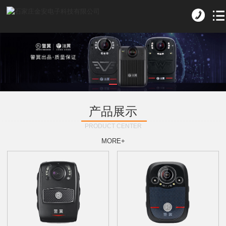
产品展示
PRODUCT CENTER
MORE+