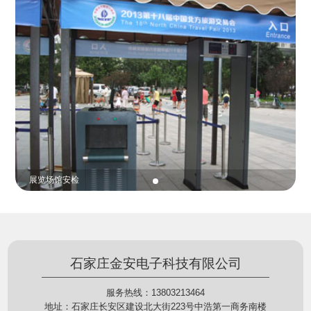
份证查验等拓展功能，在实战中发挥着重要的作用，
的展示给行政相对人看，有效的减少了行政相对人对
能广泛应用于交警公安执法、卫生监督、城管执法、
城管执法行为的误解，树立了执法的公信力。
海关执法、路政、质量监督、林业园林、消防、质量
监督、公路铁路等各个领域。
贵重金属防盗
石家庄金安电子科技有限公司
服务热线：13803213464
地址：石家庄长安区建设北大街223号中浩第一商务南楼