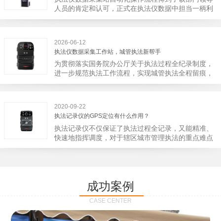
宁市第二医院刚试行安检的首日，检查出10多把各类
人员的肯定和认可，正式在执法仪数据中担当一柄利
刀具和一把管制类刀具。近来伤医事件屡屡发生，安
剑。 执法仪数据采集站对于执法仪数据资料的管理
装安检门可以缓解医生安全感不足的问题，同时安检
分三大步，首先执法仪数据采集站支持多台执法仪同
设备越发先进，效率还可以，能够保障急诊的快速通
时上传数据，执法仪接入执法仪数据采集站之后，设
道顺畅就可以。
2026-06-12
备能自动读取目标对象，并同步到采集站中，此外设
执法仪数据采集工作站，城管执法新帮手
备具有断点续传的功能，如果碰到网络故障，可以从
为贯彻落实国务院办公厅关于执法过程全纪录制度，
已经上传或下载的部分开始继续上传下载未完成的部
进一步规范执法工作流程，实现城管执法全程留痕，
分，而没有必要从头开始上传下载，能节省时间，提
深入推进执法队伍规范化建设，给城管执法工作添加
高速度。再者待数据传输完毕之后，执法仪数据采集
新帮手。执法记录仪是我们队员在路面执法的必备
站会自动清空执法仪数据和自动充电，方便执法人员
品，它忠诚的记录了执法现场的客观事实，有效的遏
下次直接使用，提高执法仪数据效率。执法仪数据采
2020-09-22
止了双方矛盾的发生。现在有了执法仪数据采集工作
集站还具有强大的数据存储管理系统，后台统计不同
执法记录仪的GPS定位有什么作用？
站，执法队员的担忧便得到有效的解决。每个采集工
上传时段、不同重要级别的数据，将统计结果以图表
执法记录仪不仅保证了执法过程全记录，又能精准、
作站可支持多台执法记录仪设备同时上传数据，队员
或者报表的形式呈现；设备设置有用户操作权限管
快速地指挥调度，对于辖区城市管理执法的重点难点
当天使用当天上传，通过数据线接入到采集工作站，
理，自动将用户警员编号与执法仪编号绑定，保障数
也能一目了然，在城市管理工作信息化中发挥着重要
它会自动读取所有的视频、音频、图片、日志等信
据的合法性，同时系统可设置每个警员的权限，明确
的作用。目前，绝大多数执法记录仪都内置有定位功
息，同步导入采集站，传输速度非常快。数据采集完
规定上传权限，下载权限，可检索的数据范围等，极
能的GPS模块，GPS模块可以用来实时记录执法人员
成后自动会清空执法记录仪里的缓存数据，给执法记
大程度上保证数据资料的安全。
的位置。 智能执法仪爱户外ioutdoor C310内置GPS
录仪减减负，轻装上阵。在上传数据资料的同时，工
成功案例
定位模块，可通过移动网络将位置信息实时发送到监
作站也能自动为执法记录仪充充电、校校时，做执法
控中心，在平台的电子地图上显示出设备的具体位
记录仪的贴心小"保姆"。随着群众法律意识的逐步提
CASE CENTER
置，实时查看执法人员到岗情况及根据执法环境迅速
高，行政执法行为更加"阳光、透明"，通过工作站可
调配周边执法人员。同时，内置NFC芯片，可支持身
以随时调取证据视频，精准查阅现场资料，直戳了当