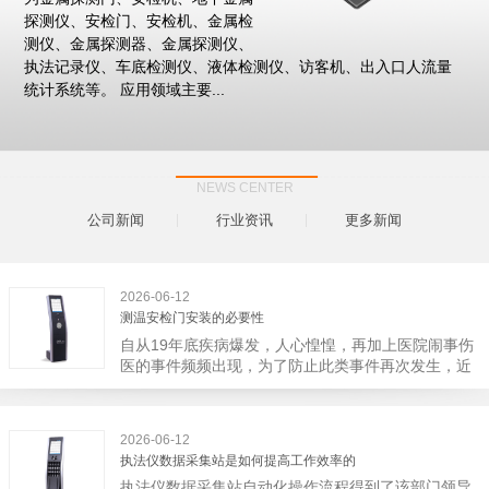
探测仪、安检门、安检机、金属检
测仪、金属探测器、金属探测仪、
执法记录仪、车底检测仪、液体检测仪、访客机、出入口人流量
统计系统等。 应用领域主要...
NEWS CENTER
公司新闻
行业资讯
更多新闻
2026-06-12
测温安检门安装的必要性
自从19年底疾病爆发，人心惶惶，再加上医院闹事伤
医的事件频频出现，为了防止此类事件再次发生，近
日，广西南宁市卫建委发出通知，要求当地市属各三
级医院尽快的安装安检门等设备，开展安全工作。此
消息一经传出引起了广大网友的讨论，而争论的焦点
2026-06-12
大体只有两个，其一，安装安检门是否会激化矛盾。
执法仪数据采集站是如何提高工作效率的
其二，安装安检门可以防范于未然。1月6号当天，南
执法仪数据采集站自动化操作流程得到了该部门领导