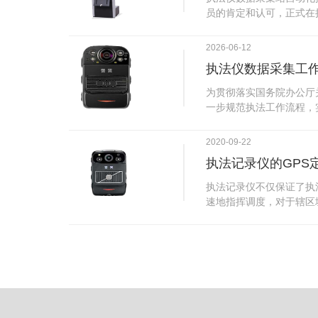
试行安检的首日，检查出
员的肯定和认可，正式在
刀具。近来伤医事件屡屡
执法仪数据采集站对于执
生安全感不足的问题，同
步，首先执法仪数据采集
2026-06-12
可以，能够保障急诊的快
据，执法仪接入执法仪数
执法仪数据采集工
取目标对象，并同步到采
传的功能，如果碰到网络
为贯彻落实国务院办公厅
的部分开始继续上传下载
一步规范执法工作流程，
头开始上传下载，能节省
推进执法队伍规范化建设
传输完毕之后，执法仪数
手。执法记录仪是我们队
2020-09-22
据和自动充电，方便执法
诚的记录了执法现场的客
仪数据效率。执法仪数据
执法记录仪的GPS
盾的发生。现在有了执法
管理系统，后台统计不同
的担忧便得到有效的解决
执法记录仪不仅保证了执
据，将统计结果以图表或
执法记录仪设备同时上传
速地指挥调度，对于辖区
有用户操作权限管理，自
传，通过数据线接入到采
一目了然，在城市管理工
号绑定，保障数据的合法
的视频、音频、图片、日
用。目前，绝大多数执法
的权限，明确规定上传权
传输速度非常快。数据采
GPS模块，GPS模块可
范围等，极大程度上保证
仪里的缓存数据，给执法
置。 智能执法仪爱户外ioutdoor C310内置GPS定位模
上传数据资料的同时，工
块，可通过移动网络将位
充电、校校时，做执法记
在平台的电子地图上显示
众法律意识的逐步提高，
执法人员到岗情况及根据
明"，通过工作站可以随