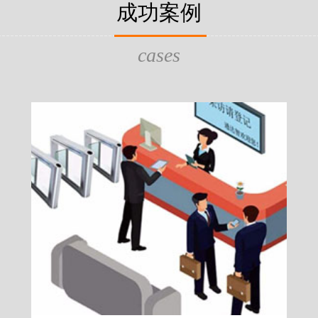
片，可支持身份证查验等拓展功
成功案例
给行政相对人看，有效的减少
的作用，能广泛应用于交警公
行为的误解，树立了执法的公
执法、海关执法、路政、质量
质量监督、公路铁路等各个领
cases