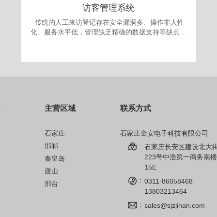
访客管理系统
传统的人工来访登记存在安全漏洞多、操作非人性
化、服务水平低，管理缺乏精确的数据支持等缺点。
更为严重的是采取“人工来访登记”的办法，犯罪份子
很容易就能用不真实的身份证或找借口应付门卫登记
要求，进入单位进行作案。发案后追查却有可能发现
登记的信息一概虚假，无从追查，登记也形同虚设。
面对日益翻新的犯罪手段，单位提高自身的治安手段
和防犯能力显得迫在眉捷。 为满足现代安全信息
化管理，应对日趋复杂的安全需求，公司自主开发的
主营区域
联系方式
访客机管理系统，技术先进、操作简单、性能可靠，
完全可以成为政府、军队大院、企事业单位、金融机
构、公安、院校安全保卫管理的得力助手。
石家庄
石家庄金安电子科技有限公司
邯郸
:
石家庄长安区建设北大
223号中浩第一商务南楼
秦皇岛
15E
唐山
:
0311-86058468
邢台
13803213464
:
sales@sjzjinan.com