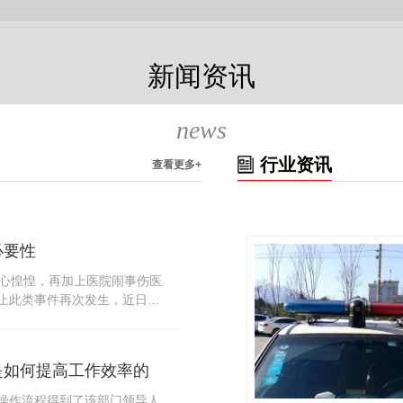
新闻资讯
news
行业资讯
查看更多+
必要性
人心惶惶，再加上医院闹事伤医
止此类事件再次发生，近日，
知，要求当地市属各三级医院
，开展安全工作。此消息一经
论，而争论的焦点大体只有两
是如何提高工作效率的
否会激化矛盾。其二，安装安
月6号当天，南宁市第二医院刚
操作流程得到了该部门领导人