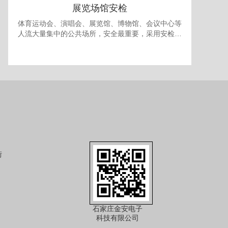
展览场馆安检
体育运动会、演唱会、展览馆、博物馆、会议中心等
人流大量集中的公共场所，安全最重要，采用安检门
和安检机检查随身携带的包裹可防止各种违禁品进
入，提供一个安全的环境。 对于室内型的展览馆，有
时还需要考虑最多人流量的问题，以免人员过多发生
拥挤产生事故，可使用本公司的出入口人流量统计系
统进行安全管理。
街
石家庄金安电子
科技有限公司