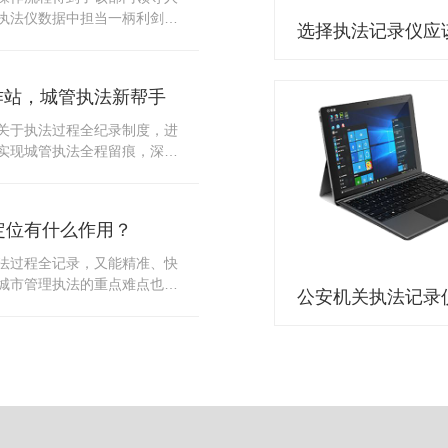
10多把各类刀具和一把管制类
执法仪数据中担当一柄利剑。
发生，安装安检门可以缓解医
法仪数据资料的管理分三大
时安检设备越发先进，效率还
站支持多台执法仪同时上传数
速通道顺畅就可以。
据采集站之后，设备能自动读
作站，城管执法新帮手
集站中，此外设备具有断点续
故障，可以从已经上传或下载
关于执法过程全纪录制度，进
未完成的部分，而没有必要从
实现城管执法全程留痕，深入
时间，提高速度。再者待数据
，给城管执法工作添加新帮
据采集站会自动清空执法仪数
员在路面执法的必备品，它忠
人员下次直接使用，提高执法
观事实，有效的遏止了双方矛
采集站还具有强大的数据存储
定位有什么作用？
仪数据采集工作站，执法队员
上传时段、不同重要级别的数
。每个采集工作站可支持多台
法过程全记录，又能精准、快
者报表的形式呈现；设备设置
数据，队员当天使用当天上
城市管理执法的重点难点也能
动将用户警员编号与执法仪编
集工作站，它会自动读取所有
作信息化中发挥着重要的作
性，同时系统可设置每个警员
志等信息，同步导入采集站，
记录仪都内置有定位功能的
限，下载权限，可检索的数据
集完成后自动会清空执法记录
以用来实时记录执法人员的位
数据资料的安全。
记录仪减减负，轻装上阵。在
作站也能自动为执法记录仪充
置信息实时发送到监控中心，
录仪的贴心小"保姆"。随着群
出设备的具体位置，实时查看
行政执法行为更加"阳光、透
执法环境迅速调配周边执法人
时调取证据视频，精准查阅现