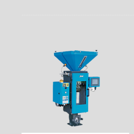
员。同时，内置NFC芯
场资料，直戳了当的展示
能，在实战中发挥着重要
了行政相对人对城管执法
安执法、卫生监督、城管
信力。
监督、林业园林、消防、
域。