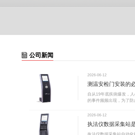
公司新闻
2026-06-12
测温安检门安装的
自从19年底疾病爆发，
的事件频频出现，为了防
广西南宁市卫建委发出通
尽快的安装安检门等设备
2026-06-12
传出引起了广大网友的讨
执法仪数据采集站
个，其一，安装安检门是
检门可以防范于未然。1
执法仪数据采集站自动化