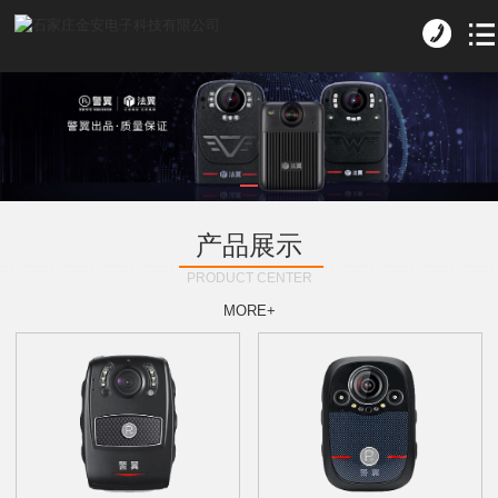
产品展示
PRODUCT CENTER
MORE+