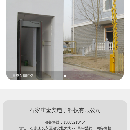
份证查验等拓展功能，在实战中发挥着重要的作用，
的展示给行政相对人看，有效的减少了行政相对人对
能广泛应用于交警公安执法、卫生监督、城管执法、
城管执法行为的误解，树立了执法的公信力。
海关执法、路政、质量监督、林业园林、消防、质量
监督、公路铁路等各个领域。
贵重金属防盗
石家庄金安电子科技有限公司
服务热线：13803213464
地址：石家庄长安区建设北大街223号中浩第一商务南楼