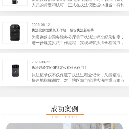
宁市第二医院刚试行安检的首日，检查出10多把各类
人员的肯定和认可，正式在执法仪数据中担当一柄利
刀具和一把管制类刀具。近来伤医事件屡屡发生，安
剑。 执法仪数据采集站对于执法仪数据资料的管理
装安检门可以缓解医生安全感不足的问题，同时安检
分三大步，首先执法仪数据采集站支持多台执法仪同
设备越发先进，效率还可以，能够保障急诊的快速通
时上传数据，执法仪接入执法仪数据采集站之后，设
道顺畅就可以。
2026-06-12
备能自动读取目标对象，并同步到采集站中，此外设
执法仪数据采集工作站，城管执法新帮手
备具有断点续传的功能，如果碰到网络故障，可以从
为贯彻落实国务院办公厅关于执法过程全纪录制度，
已经上传或下载的部分开始继续上传下载未完成的部
进一步规范执法工作流程，实现城管执法全程留痕，
分，而没有必要从头开始上传下载，能节省时间，提
深入推进执法队伍规范化建设，给城管执法工作添加
高速度。再者待数据传输完毕之后，执法仪数据采集
新帮手。执法记录仪是我们队员在路面执法的必备
站会自动清空执法仪数据和自动充电，方便执法人员
品，它忠诚的记录了执法现场的客观事实，有效的遏
下次直接使用，提高执法仪数据效率。执法仪数据采
2020-09-22
止了双方矛盾的发生。现在有了执法仪数据采集工作
集站还具有强大的数据存储管理系统，后台统计不同
执法记录仪的GPS定位有什么作用？
站，执法队员的担忧便得到有效的解决。每个采集工
上传时段、不同重要级别的数据，将统计结果以图表
执法记录仪不仅保证了执法过程全记录，又能精准、
作站可支持多台执法记录仪设备同时上传数据，队员
或者报表的形式呈现；设备设置有用户操作权限管
快速地指挥调度，对于辖区城市管理执法的重点难点
当天使用当天上传，通过数据线接入到采集工作站，
理，自动将用户警员编号与执法仪编号绑定，保障数
也能一目了然，在城市管理工作信息化中发挥着重要
它会自动读取所有的视频、音频、图片、日志等信
据的合法性，同时系统可设置每个警员的权限，明确
的作用。目前，绝大多数执法记录仪都内置有定位功
息，同步导入采集站，传输速度非常快。数据采集完
规定上传权限，下载权限，可检索的数据范围等，极
能的GPS模块，GPS模块可以用来实时记录执法人员
成后自动会清空执法记录仪里的缓存数据，给执法记
大程度上保证数据资料的安全。
的位置。 智能执法仪爱户外ioutdoor C310内置GPS
录仪减减负，轻装上阵。在上传数据资料的同时，工
成功案例
定位模块，可通过移动网络将位置信息实时发送到监
作站也能自动为执法记录仪充充电、校校时，做执法
控中心，在平台的电子地图上显示出设备的具体位
记录仪的贴心小"保姆"。随着群众法律意识的逐步提
CASE CENTER
置，实时查看执法人员到岗情况及根据执法环境迅速
高，行政执法行为更加"阳光、透明"，通过工作站可
调配周边执法人员。同时，内置NFC芯片，可支持身
以随时调取证据视频，精准查阅现场资料，直戳了当