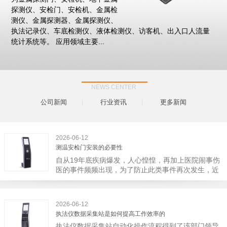
探测仪、安检门、安检机、金属检
测仪、金属探测器、金属探测仪、
执法记录仪、车底检测仪、液体检测仪、访客机、出入口人流量
统计系统等。 应用领域主要...
NEWS CENTER
公司新闻
行业资讯
更多新闻
2026-06-12
测温安检门安装的必要性
自从19年底疾病爆发，人心惶惶，再加上医院闹事伤
医的事件频频出现，为了防止此类事件再次发生，近
日，广西南宁市卫建委发出通知，要求当地市属各三
级医院尽快的安装安检门等设备，开展安全工作。此
消息一经传出引起了广大网友的讨论，而争论的焦点
2026-06-12
大体只有两个，其一，安装安检门是否会激化矛盾。
执法仪数据采集站是如何提高工作效率的
其二，安装安检门可以防范于未然。1月6号当天，南
执法仪数据采集站自动化操作流程得到了该部门领导