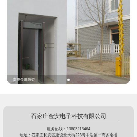
份证查验等拓展功能，在实战中发挥着重要的作用，
的展示给行政相对人看，有效的减少了行政相对人对
能广泛应用于交警公安执法、卫生监督、城管执法、
城管执法行为的误解，树立了执法的公信力。
海关执法、路政、质量监督、林业园林、消防、质量
监督、公路铁路等各个领域。
贵重金属防盗
石家庄金安电子科技有限公司
服务热线：13803213464
地址：石家庄长安区建设北大街223号中浩第一商务南楼