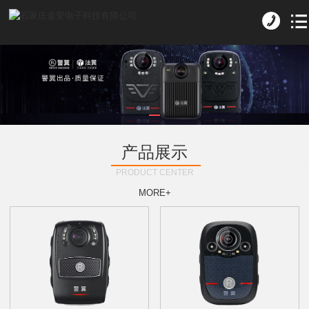
产品展示
PRODUCT CENTER
MORE+