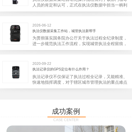
宁市第二医院刚试行安检的首日，检查出10多把各类
人员的肯定和认可，正式在执法仪数据中担当一柄利
刀具和一把管制类刀具。近来伤医事件屡屡发生，安
剑。 执法仪数据采集站对于执法仪数据资料的管理
装安检门可以缓解医生安全感不足的问题，同时安检
分三大步，首先执法仪数据采集站支持多台执法仪同
设备越发先进，效率还可以，能够保障急诊的快速通
时上传数据，执法仪接入执法仪数据采集站之后，设
道顺畅就可以。
2026-06-12
备能自动读取目标对象，并同步到采集站中，此外设
执法仪数据采集工作站，城管执法新帮手
备具有断点续传的功能，如果碰到网络故障，可以从
为贯彻落实国务院办公厅关于执法过程全纪录制度，
已经上传或下载的部分开始继续上传下载未完成的部
进一步规范执法工作流程，实现城管执法全程留痕，
分，而没有必要从头开始上传下载，能节省时间，提
深入推进执法队伍规范化建设，给城管执法工作添加
高速度。再者待数据传输完毕之后，执法仪数据采集
新帮手。执法记录仪是我们队员在路面执法的必备
站会自动清空执法仪数据和自动充电，方便执法人员
品，它忠诚的记录了执法现场的客观事实，有效的遏
下次直接使用，提高执法仪数据效率。执法仪数据采
2020-09-22
止了双方矛盾的发生。现在有了执法仪数据采集工作
集站还具有强大的数据存储管理系统，后台统计不同
执法记录仪的GPS定位有什么作用？
站，执法队员的担忧便得到有效的解决。每个采集工
上传时段、不同重要级别的数据，将统计结果以图表
执法记录仪不仅保证了执法过程全记录，又能精准、
作站可支持多台执法记录仪设备同时上传数据，队员
或者报表的形式呈现；设备设置有用户操作权限管
快速地指挥调度，对于辖区城市管理执法的重点难点
当天使用当天上传，通过数据线接入到采集工作站，
理，自动将用户警员编号与执法仪编号绑定，保障数
也能一目了然，在城市管理工作信息化中发挥着重要
它会自动读取所有的视频、音频、图片、日志等信
据的合法性，同时系统可设置每个警员的权限，明确
的作用。目前，绝大多数执法记录仪都内置有定位功
息，同步导入采集站，传输速度非常快。数据采集完
规定上传权限，下载权限，可检索的数据范围等，极
能的GPS模块，GPS模块可以用来实时记录执法人员
成后自动会清空执法记录仪里的缓存数据，给执法记
大程度上保证数据资料的安全。
的位置。 智能执法仪爱户外ioutdoor C310内置GPS
录仪减减负，轻装上阵。在上传数据资料的同时，工
成功案例
定位模块，可通过移动网络将位置信息实时发送到监
作站也能自动为执法记录仪充充电、校校时，做执法
控中心，在平台的电子地图上显示出设备的具体位
记录仪的贴心小"保姆"。随着群众法律意识的逐步提
CASE CENTER
置，实时查看执法人员到岗情况及根据执法环境迅速
高，行政执法行为更加"阳光、透明"，通过工作站可
调配周边执法人员。同时，内置NFC芯片，可支持身
以随时调取证据视频，精准查阅现场资料，直戳了当