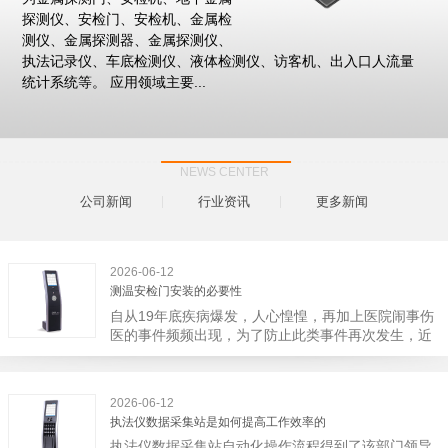
探测仪、安检门、安检机、金属检
测仪、金属探测器、金属探测仪、
执法记录仪、车底检测仪、液体检测仪、访客机、出入口人流量
统计系统等。 应用领域主要...
NEWS CENTER
公司新闻
行业资讯
更多新闻
2026-06-12
测温安检门安装的必要性
自从19年底疾病爆发，人心惶惶，再加上医院闹事伤
医的事件频频出现，为了防止此类事件再次发生，近
日，广西南宁市卫建委发出通知，要求当地市属各三
级医院尽快的安装安检门等设备，开展安全工作。此
消息一经传出引起了广大网友的讨论，而争论的焦点
2026-06-12
大体只有两个，其一，安装安检门是否会激化矛盾。
执法仪数据采集站是如何提高工作效率的
其二，安装安检门可以防范于未然。1月6号当天，南
执法仪数据采集站自动化操作流程得到了该部门领导