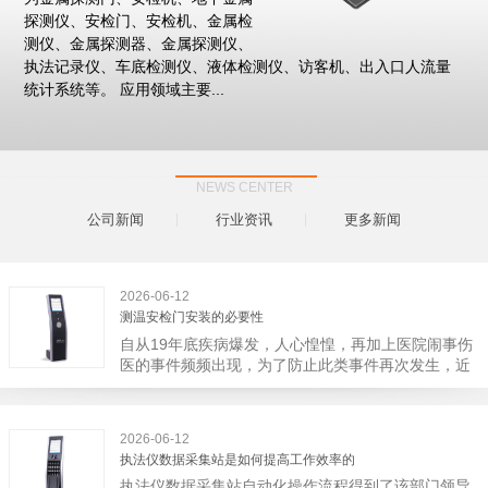
探测仪、安检门、安检机、金属检
测仪、金属探测器、金属探测仪、
执法记录仪、车底检测仪、液体检测仪、访客机、出入口人流量
统计系统等。 应用领域主要...
NEWS CENTER
公司新闻
行业资讯
更多新闻
2026-06-12
测温安检门安装的必要性
自从19年底疾病爆发，人心惶惶，再加上医院闹事伤
医的事件频频出现，为了防止此类事件再次发生，近
日，广西南宁市卫建委发出通知，要求当地市属各三
级医院尽快的安装安检门等设备，开展安全工作。此
消息一经传出引起了广大网友的讨论，而争论的焦点
2026-06-12
大体只有两个，其一，安装安检门是否会激化矛盾。
执法仪数据采集站是如何提高工作效率的
其二，安装安检门可以防范于未然。1月6号当天，南
执法仪数据采集站自动化操作流程得到了该部门领导