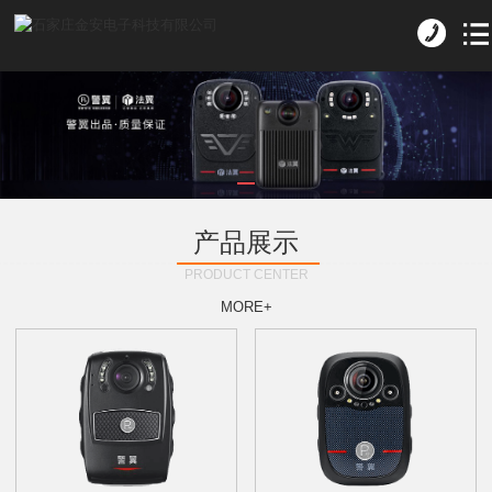
产品展示
PRODUCT CENTER
MORE+