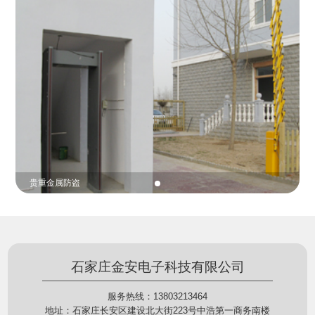
份证查验等拓展功能，在实战中发挥着重要的作用，
的展示给行政相对人看，有效的减少了行政相对人对
能广泛应用于交警公安执法、卫生监督、城管执法、
城管执法行为的误解，树立了执法的公信力。
海关执法、路政、质量监督、林业园林、消防、质量
监督、公路铁路等各个领域。
贵重金属防盗
石家庄金安电子科技有限公司
服务热线：13803213464
地址：石家庄长安区建设北大街223号中浩第一商务南楼