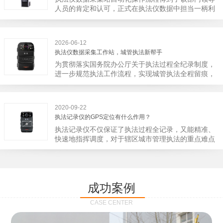
宁市第二医院刚试行安检的首日，检查出10多把各类
人员的肯定和认可，正式在执法仪数据中担当一柄利
刀具和一把管制类刀具。近来伤医事件屡屡发生，安
剑。 执法仪数据采集站对于执法仪数据资料的管理
装安检门可以缓解医生安全感不足的问题，同时安检
分三大步，首先执法仪数据采集站支持多台执法仪同
设备越发先进，效率还可以，能够保障急诊的快速通
时上传数据，执法仪接入执法仪数据采集站之后，设
道顺畅就可以。
2026-06-12
备能自动读取目标对象，并同步到采集站中，此外设
执法仪数据采集工作站，城管执法新帮手
备具有断点续传的功能，如果碰到网络故障，可以从
为贯彻落实国务院办公厅关于执法过程全纪录制度，
已经上传或下载的部分开始继续上传下载未完成的部
进一步规范执法工作流程，实现城管执法全程留痕，
分，而没有必要从头开始上传下载，能节省时间，提
深入推进执法队伍规范化建设，给城管执法工作添加
高速度。再者待数据传输完毕之后，执法仪数据采集
新帮手。执法记录仪是我们队员在路面执法的必备
站会自动清空执法仪数据和自动充电，方便执法人员
品，它忠诚的记录了执法现场的客观事实，有效的遏
下次直接使用，提高执法仪数据效率。执法仪数据采
2020-09-22
止了双方矛盾的发生。现在有了执法仪数据采集工作
集站还具有强大的数据存储管理系统，后台统计不同
执法记录仪的GPS定位有什么作用？
站，执法队员的担忧便得到有效的解决。每个采集工
上传时段、不同重要级别的数据，将统计结果以图表
执法记录仪不仅保证了执法过程全记录，又能精准、
作站可支持多台执法记录仪设备同时上传数据，队员
或者报表的形式呈现；设备设置有用户操作权限管
快速地指挥调度，对于辖区城市管理执法的重点难点
当天使用当天上传，通过数据线接入到采集工作站，
理，自动将用户警员编号与执法仪编号绑定，保障数
也能一目了然，在城市管理工作信息化中发挥着重要
它会自动读取所有的视频、音频、图片、日志等信
据的合法性，同时系统可设置每个警员的权限，明确
的作用。目前，绝大多数执法记录仪都内置有定位功
息，同步导入采集站，传输速度非常快。数据采集完
规定上传权限，下载权限，可检索的数据范围等，极
能的GPS模块，GPS模块可以用来实时记录执法人员
成后自动会清空执法记录仪里的缓存数据，给执法记
大程度上保证数据资料的安全。
的位置。 智能执法仪爱户外ioutdoor C310内置GPS
录仪减减负，轻装上阵。在上传数据资料的同时，工
成功案例
定位模块，可通过移动网络将位置信息实时发送到监
作站也能自动为执法记录仪充充电、校校时，做执法
控中心，在平台的电子地图上显示出设备的具体位
记录仪的贴心小"保姆"。随着群众法律意识的逐步提
CASE CENTER
置，实时查看执法人员到岗情况及根据执法环境迅速
高，行政执法行为更加"阳光、透明"，通过工作站可
调配周边执法人员。同时，内置NFC芯片，可支持身
以随时调取证据视频，精准查阅现场资料，直戳了当