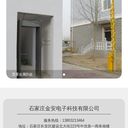
份证查验等拓展功能，在实战中发挥着重要的作用，
的展示给行政相对人看，有效的减少了行政相对人对
能广泛应用于交警公安执法、卫生监督、城管执法、
城管执法行为的误解，树立了执法的公信力。
海关执法、路政、质量监督、林业园林、消防、质量
监督、公路铁路等各个领域。
贵重金属防盗
石家庄金安电子科技有限公司
服务热线：13803213464
地址：石家庄长安区建设北大街223号中浩第一商务南楼