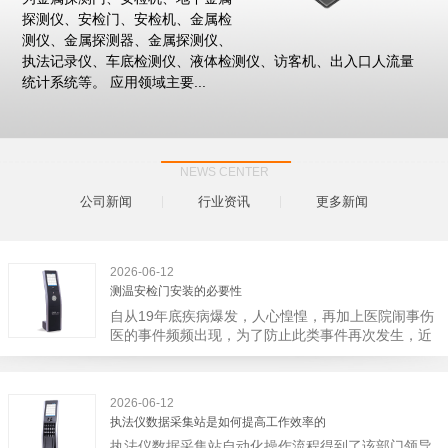
探测仪、安检门、安检机、金属检
测仪、金属探测器、金属探测仪、
执法记录仪、车底检测仪、液体检测仪、访客机、出入口人流量
统计系统等。 应用领域主要...
NEWS CENTER
公司新闻
行业资讯
更多新闻
2026-06-12
测温安检门安装的必要性
自从19年底疾病爆发，人心惶惶，再加上医院闹事伤
医的事件频频出现，为了防止此类事件再次发生，近
日，广西南宁市卫建委发出通知，要求当地市属各三
级医院尽快的安装安检门等设备，开展安全工作。此
消息一经传出引起了广大网友的讨论，而争论的焦点
2026-06-12
大体只有两个，其一，安装安检门是否会激化矛盾。
执法仪数据采集站是如何提高工作效率的
其二，安装安检门可以防范于未然。1月6号当天，南
执法仪数据采集站自动化操作流程得到了该部门领导