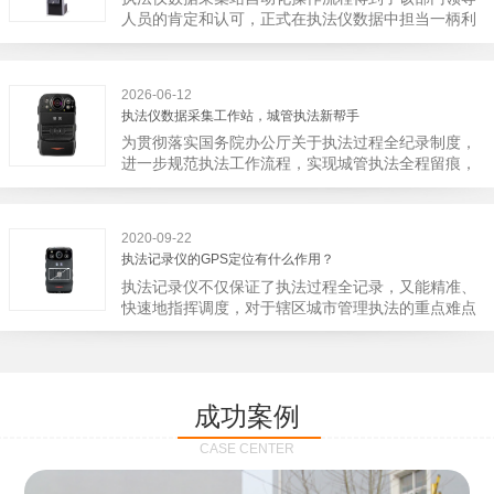
宁市第二医院刚试行安检的首日，检查出10多把各类
人员的肯定和认可，正式在执法仪数据中担当一柄利
刀具和一把管制类刀具。近来伤医事件屡屡发生，安
剑。 执法仪数据采集站对于执法仪数据资料的管理
装安检门可以缓解医生安全感不足的问题，同时安检
分三大步，首先执法仪数据采集站支持多台执法仪同
设备越发先进，效率还可以，能够保障急诊的快速通
时上传数据，执法仪接入执法仪数据采集站之后，设
道顺畅就可以。
2026-06-12
备能自动读取目标对象，并同步到采集站中，此外设
执法仪数据采集工作站，城管执法新帮手
备具有断点续传的功能，如果碰到网络故障，可以从
为贯彻落实国务院办公厅关于执法过程全纪录制度，
已经上传或下载的部分开始继续上传下载未完成的部
进一步规范执法工作流程，实现城管执法全程留痕，
分，而没有必要从头开始上传下载，能节省时间，提
深入推进执法队伍规范化建设，给城管执法工作添加
高速度。再者待数据传输完毕之后，执法仪数据采集
新帮手。执法记录仪是我们队员在路面执法的必备
站会自动清空执法仪数据和自动充电，方便执法人员
品，它忠诚的记录了执法现场的客观事实，有效的遏
下次直接使用，提高执法仪数据效率。执法仪数据采
2020-09-22
止了双方矛盾的发生。现在有了执法仪数据采集工作
集站还具有强大的数据存储管理系统，后台统计不同
执法记录仪的GPS定位有什么作用？
站，执法队员的担忧便得到有效的解决。每个采集工
上传时段、不同重要级别的数据，将统计结果以图表
执法记录仪不仅保证了执法过程全记录，又能精准、
作站可支持多台执法记录仪设备同时上传数据，队员
或者报表的形式呈现；设备设置有用户操作权限管
快速地指挥调度，对于辖区城市管理执法的重点难点
当天使用当天上传，通过数据线接入到采集工作站，
理，自动将用户警员编号与执法仪编号绑定，保障数
也能一目了然，在城市管理工作信息化中发挥着重要
它会自动读取所有的视频、音频、图片、日志等信
据的合法性，同时系统可设置每个警员的权限，明确
的作用。目前，绝大多数执法记录仪都内置有定位功
息，同步导入采集站，传输速度非常快。数据采集完
规定上传权限，下载权限，可检索的数据范围等，极
能的GPS模块，GPS模块可以用来实时记录执法人员
成后自动会清空执法记录仪里的缓存数据，给执法记
大程度上保证数据资料的安全。
的位置。 智能执法仪爱户外ioutdoor C310内置GPS
录仪减减负，轻装上阵。在上传数据资料的同时，工
成功案例
定位模块，可通过移动网络将位置信息实时发送到监
作站也能自动为执法记录仪充充电、校校时，做执法
控中心，在平台的电子地图上显示出设备的具体位
记录仪的贴心小"保姆"。随着群众法律意识的逐步提
CASE CENTER
置，实时查看执法人员到岗情况及根据执法环境迅速
高，行政执法行为更加"阳光、透明"，通过工作站可
调配周边执法人员。同时，内置NFC芯片，可支持身
以随时调取证据视频，精准查阅现场资料，直戳了当