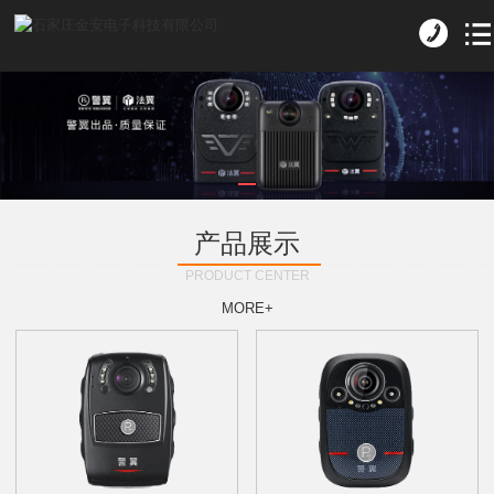
产品展示
PRODUCT CENTER
MORE+