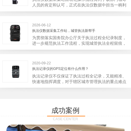
宁市第二医院刚试行安检的首日，检查出10多把各类
人员的肯定和认可，正式在执法仪数据中担当一柄利
刀具和一把管制类刀具。近来伤医事件屡屡发生，安
剑。 执法仪数据采集站对于执法仪数据资料的管理
装安检门可以缓解医生安全感不足的问题，同时安检
分三大步，首先执法仪数据采集站支持多台执法仪同
设备越发先进，效率还可以，能够保障急诊的快速通
时上传数据，执法仪接入执法仪数据采集站之后，设
道顺畅就可以。
2026-06-12
备能自动读取目标对象，并同步到采集站中，此外设
执法仪数据采集工作站，城管执法新帮手
备具有断点续传的功能，如果碰到网络故障，可以从
为贯彻落实国务院办公厅关于执法过程全纪录制度，
已经上传或下载的部分开始继续上传下载未完成的部
进一步规范执法工作流程，实现城管执法全程留痕，
分，而没有必要从头开始上传下载，能节省时间，提
深入推进执法队伍规范化建设，给城管执法工作添加
高速度。再者待数据传输完毕之后，执法仪数据采集
新帮手。执法记录仪是我们队员在路面执法的必备
站会自动清空执法仪数据和自动充电，方便执法人员
品，它忠诚的记录了执法现场的客观事实，有效的遏
下次直接使用，提高执法仪数据效率。执法仪数据采
2020-09-22
止了双方矛盾的发生。现在有了执法仪数据采集工作
集站还具有强大的数据存储管理系统，后台统计不同
执法记录仪的GPS定位有什么作用？
站，执法队员的担忧便得到有效的解决。每个采集工
上传时段、不同重要级别的数据，将统计结果以图表
执法记录仪不仅保证了执法过程全记录，又能精准、
作站可支持多台执法记录仪设备同时上传数据，队员
或者报表的形式呈现；设备设置有用户操作权限管
快速地指挥调度，对于辖区城市管理执法的重点难点
当天使用当天上传，通过数据线接入到采集工作站，
理，自动将用户警员编号与执法仪编号绑定，保障数
也能一目了然，在城市管理工作信息化中发挥着重要
它会自动读取所有的视频、音频、图片、日志等信
据的合法性，同时系统可设置每个警员的权限，明确
的作用。目前，绝大多数执法记录仪都内置有定位功
息，同步导入采集站，传输速度非常快。数据采集完
规定上传权限，下载权限，可检索的数据范围等，极
能的GPS模块，GPS模块可以用来实时记录执法人员
成后自动会清空执法记录仪里的缓存数据，给执法记
大程度上保证数据资料的安全。
的位置。 智能执法仪爱户外ioutdoor C310内置GPS
录仪减减负，轻装上阵。在上传数据资料的同时，工
成功案例
定位模块，可通过移动网络将位置信息实时发送到监
作站也能自动为执法记录仪充充电、校校时，做执法
控中心，在平台的电子地图上显示出设备的具体位
记录仪的贴心小"保姆"。随着群众法律意识的逐步提
CASE CENTER
置，实时查看执法人员到岗情况及根据执法环境迅速
高，行政执法行为更加"阳光、透明"，通过工作站可
调配周边执法人员。同时，内置NFC芯片，可支持身
以随时调取证据视频，精准查阅现场资料，直戳了当