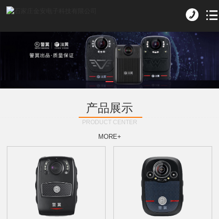
产品展示
PRODUCT CENTER
MORE+