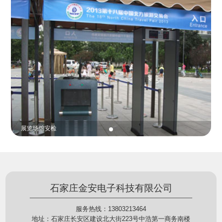
份证查验等拓展功能，在实战中发挥着重要的作用，
的展示给行政相对人看，有效的减少了行政相对人对
能广泛应用于交警公安执法、卫生监督、城管执法、
城管执法行为的误解，树立了执法的公信力。
海关执法、路政、质量监督、林业园林、消防、质量
监督、公路铁路等各个领域。
贵重金属防盗
石家庄金安电子科技有限公司
服务热线：13803213464
地址：石家庄长安区建设北大街223号中浩第一商务南楼