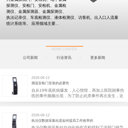
探测仪、安检门、安检机、金属检
测仪、金属探测器、金属探测仪、
执法记录仪、车底检测仪、液体检测仪、访客机、出入口人流量
统计系统等。 应用领域主要...
NEWS CENTER
公司新闻
行业资讯
更多新闻
2026-06-12
测温安检门安装的必要性
自从19年底疾病爆发，人心惶惶，再加上医院闹事伤
医的事件频频出现，为了防止此类事件再次发生，近
日，广西南宁市卫建委发出通知，要求当地市属各三
级医院尽快的安装安检门等设备，开展安全工作。此
消息一经传出引起了广大网友的讨论，而争论的焦点
2026-06-12
大体只有两个，其一，安装安检门是否会激化矛盾。
执法仪数据采集站是如何提高工作效率的
其二，安装安检门可以防范于未然。1月6号当天，南
执法仪数据采集站自动化操作流程得到了该部门领导