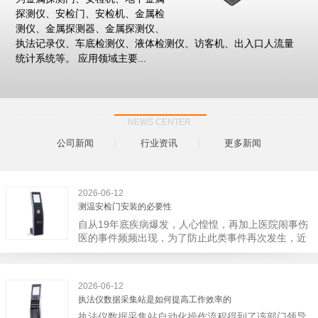
探测仪、安检门、安检机、金属检
测仪、金属探测器、金属探测仪、
执法记录仪、车底检测仪、液体检测仪、访客机、出入口人流量
统计系统等。 应用领域主要...
NEWS CENTER
公司新闻
行业资讯
更多新闻
2026-06-12
测温安检门安装的必要性
自从19年底疾病爆发，人心惶惶，再加上医院闹事伤
医的事件频频出现，为了防止此类事件再次发生，近
日，广西南宁市卫建委发出通知，要求当地市属各三
级医院尽快的安装安检门等设备，开展安全工作。此
消息一经传出引起了广大网友的讨论，而争论的焦点
2026-06-12
大体只有两个，其一，安装安检门是否会激化矛盾。
执法仪数据采集站是如何提高工作效率的
其二，安装安检门可以防范于未然。1月6号当天，南
执法仪数据采集站自动化操作流程得到了该部门领导