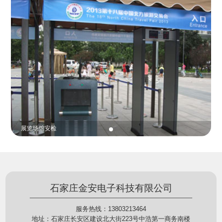
份证查验等拓展功能，在实战中发挥着重要的作用，
的展示给行政相对人看，有效的减少了行政相对人对
能广泛应用于交警公安执法、卫生监督、城管执法、
城管执法行为的误解，树立了执法的公信力。
海关执法、路政、质量监督、林业园林、消防、质量
监督、公路铁路等各个领域。
贵重金属防盗
石家庄金安电子科技有限公司
服务热线：13803213464
地址：石家庄长安区建设北大街223号中浩第一商务南楼