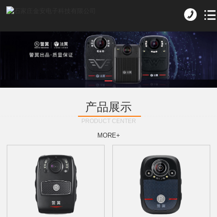
产品展示
PRODUCT CENTER
MORE+