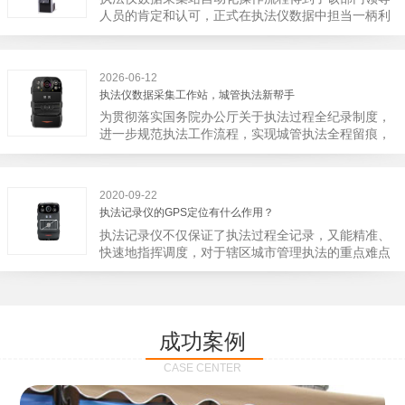
宁市第二医院刚试行安检的首日，检查出10多把各类
人员的肯定和认可，正式在执法仪数据中担当一柄利
刀具和一把管制类刀具。近来伤医事件屡屡发生，安
剑。 执法仪数据采集站对于执法仪数据资料的管理
装安检门可以缓解医生安全感不足的问题，同时安检
分三大步，首先执法仪数据采集站支持多台执法仪同
设备越发先进，效率还可以，能够保障急诊的快速通
时上传数据，执法仪接入执法仪数据采集站之后，设
道顺畅就可以。
2026-06-12
备能自动读取目标对象，并同步到采集站中，此外设
执法仪数据采集工作站，城管执法新帮手
备具有断点续传的功能，如果碰到网络故障，可以从
为贯彻落实国务院办公厅关于执法过程全纪录制度，
已经上传或下载的部分开始继续上传下载未完成的部
进一步规范执法工作流程，实现城管执法全程留痕，
分，而没有必要从头开始上传下载，能节省时间，提
深入推进执法队伍规范化建设，给城管执法工作添加
高速度。再者待数据传输完毕之后，执法仪数据采集
新帮手。执法记录仪是我们队员在路面执法的必备
站会自动清空执法仪数据和自动充电，方便执法人员
品，它忠诚的记录了执法现场的客观事实，有效的遏
下次直接使用，提高执法仪数据效率。执法仪数据采
2020-09-22
止了双方矛盾的发生。现在有了执法仪数据采集工作
集站还具有强大的数据存储管理系统，后台统计不同
执法记录仪的GPS定位有什么作用？
站，执法队员的担忧便得到有效的解决。每个采集工
上传时段、不同重要级别的数据，将统计结果以图表
执法记录仪不仅保证了执法过程全记录，又能精准、
作站可支持多台执法记录仪设备同时上传数据，队员
或者报表的形式呈现；设备设置有用户操作权限管
快速地指挥调度，对于辖区城市管理执法的重点难点
当天使用当天上传，通过数据线接入到采集工作站，
理，自动将用户警员编号与执法仪编号绑定，保障数
也能一目了然，在城市管理工作信息化中发挥着重要
它会自动读取所有的视频、音频、图片、日志等信
据的合法性，同时系统可设置每个警员的权限，明确
的作用。目前，绝大多数执法记录仪都内置有定位功
息，同步导入采集站，传输速度非常快。数据采集完
规定上传权限，下载权限，可检索的数据范围等，极
能的GPS模块，GPS模块可以用来实时记录执法人员
成后自动会清空执法记录仪里的缓存数据，给执法记
大程度上保证数据资料的安全。
的位置。 智能执法仪爱户外ioutdoor C310内置GPS
录仪减减负，轻装上阵。在上传数据资料的同时，工
成功案例
定位模块，可通过移动网络将位置信息实时发送到监
作站也能自动为执法记录仪充充电、校校时，做执法
控中心，在平台的电子地图上显示出设备的具体位
记录仪的贴心小"保姆"。随着群众法律意识的逐步提
CASE CENTER
置，实时查看执法人员到岗情况及根据执法环境迅速
高，行政执法行为更加"阳光、透明"，通过工作站可
调配周边执法人员。同时，内置NFC芯片，可支持身
以随时调取证据视频，精准查阅现场资料，直戳了当